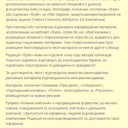
допускається виключно за наявності письмового дозволу
фотоагентства Getty Images. Фотографії, позначені логотипом «Styler»
або підписані «Styler» чи «РБК-Україна», можуть використовуватися на
умовах ліцензії Creative Commons Attribution 4.0 International.
При повному або частковому відтворенні інформаційних матеріалів,
опублікованих на вебсайті «Styler» (styler.rbc.ua), обов'язковим є
розміщення активного гіперпосилання на styler.rbc.ua, відкритого для
індексації пошуковими системами. Таке гіперпосилання має бути
розміщене безпосередньо в тексті матеріалу не нижче другого абзацу.
Редакція «Styler» може не поділяти точку зору авторів публікацій.
Оціночні судження, відповідно до законодавства України, не
підлягають спростуванню та доведенню їх правдивості.
За достовірність, зміст і відповідність вимогам законодавства
рекламних матеріалів відповідальність несе рекламодавець.
Матеріали, позначені плашками «Прес-реліз», «Спецпроєкт»,
«Партнерський матеріал», «Promo», «Благодійність» та «Резонанс»,
розміщуються на правах реклами.
Рубрика «Новини компаній» є інформаційним форматом, що містить
новини, повідомлення та оголошення, пов'язані з діяльністю
компаній, і ґрунтується на інформації, наданій відповідними
компаніями. Редакція не несе відповідальності за достовірність такої
інформації.