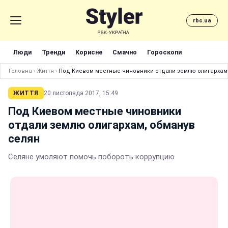
rbc.ua
Люди
Тренди
Корисне
Смачно
Гороскопи
Головна
›
Життя
›
Под Киевом местные чиновники отдали землю олигархам
ЖИТТЯ
20 листопада 2017, 15:49
Под Киевом местные чиновники
отдали землю олигархам, обманув
селян
Селяне умоляют помочь побороть коррупцию