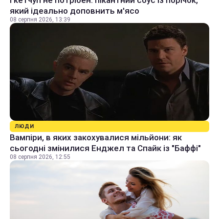
І кетчуп не потрібен: пікантний соус із порічок,
який ідеально доповнить м'ясо
08 серпня 2026, 13:39
ЛЮДИ
Вампіри, в яких закохувалися мільйони: як
сьогодні змінилися Енджел та Спайк із "Баффі"
08 серпня 2026, 12:55