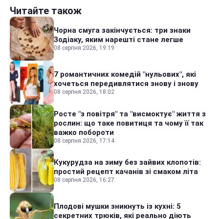
Читайте також
Чорна смуга закінчується: три знаки
Зодіаку, яким нарешті стане легше
08 серпня 2026, 19:19
7 романтичних комедій "нульових", які
хочеться передивлятися знову і знову
08 серпня 2026, 18:02
Росте "з повітря" та "висмоктує" життя з
рослин: що таке повитиця та чому її так
важко побороти
08 серпня 2026, 17:14
Кукурудза на зиму без зайвих клопотів:
простий рецепт качанів зі смаком літа
08 серпня 2026, 16:27
Плодові мушки зникнуть із кухні: 5
секретних трюків, які реально діють