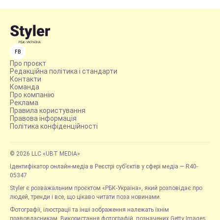
FB
Про проєкт
Редакційна політика і стандарти
Контакти
Команда
Про компанію
Реклама
Правила користування
Правова інформація
Політика конфіденційності
© 2026 LLC «UBT MEDIA»
Ідентифікатор онлайн-медіа в Реєстрі суб’єктів у сфері медіа — R40-
05347
Styler є розважальним проєктом «РБК-Україна», який розповідає про
людей, тренди і все, що цікаво читати поза новинами.
Фотографії, ілюстрації та інші зображення належать їхнім
правовласникам. Використання фотографій, позначених Getty Images,