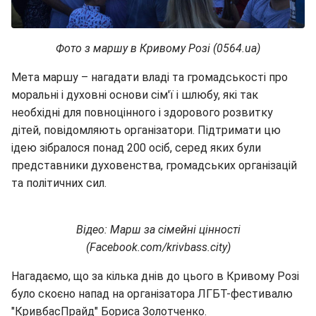
Фото з маршу в Кривому Розі (0564.ua)
Мета маршу – нагадати владі та громадськості про
моральні і духовні основи сім'ї і шлюбу, які так
необхідні для повноцінного і здорового розвитку
дітей, повідомляють організатори. Підтримати цю
ідею зібралося понад 200 осіб, серед яких були
представники духовенства, громадських організацій
та політичних сил.
Відео: Марш за сімейні цінності
(Facebook.com/krivbass.city)
Нагадаємо, що за кілька днів до цього в Кривому Розі
було скоєно напад на організатора ЛГБТ-фестивалю
"КривбасПрайд" Бориса Золотченко.