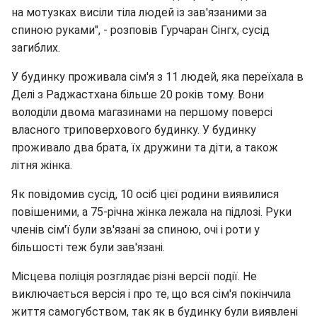
на мотузках висіли тіла людей із зав'язаними за
спиною руками", - розповів Гурчаран Сінгх, сусід
загиблих.
У будинку проживала сім'я з 11 людей, яка переїхала в
Делі з Раджастхана більше 20 років тому. Вони
володіли двома магазинами на першому поверсі
власного триповерхового будинку. У будинку
проживало два брата, їх дружини та діти, а також
літня жінка.
Як повідомив сусід, 10 осіб цієї родини виявилися
повішеними, а 75-річна жінка лежала на підлозі. Руки
членів сім'ї були зв'язані за спиною, очі і роти у
більшості теж були зав'язані.
Місцева поліція розглядає різні версії події. Не
виключається версія і про те, що вся сім'я покінчила
життя самогубством, так як в будинку були виявлені