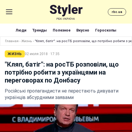
rbc.ua
Люди
Тренды
Полезное
Вкусно
Гороскопы
Главная
›
Жизнь
›
"Кляп, батіг": на росТБ розповіли, що потрібно робити з
ЖИЗНЬ
02 июля 2018 · 17:35
"Кляп, батіг": на росТБ розповіли, що
потрібно робити з українцями на
переговорах по Донбасу
Російські пропагандисти не перестають дивувати
українців абсурдними заявами