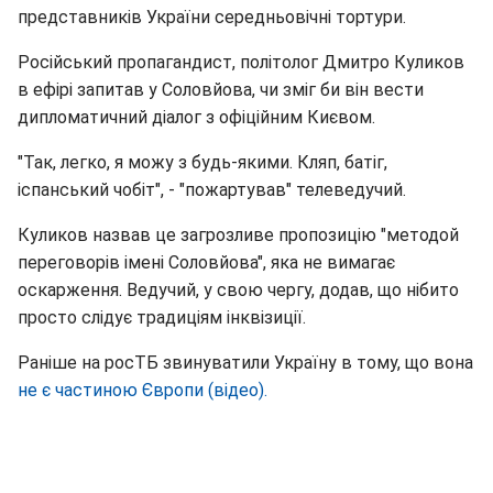
представників України середньовічні тортури.
Російський пропагандист, політолог Дмитро Куликов
в ефірі запитав у Соловйова, чи зміг би він вести
дипломатичний діалог з офіційним Києвом.
"Так, легко, я можу з будь-якими. Кляп, батіг,
іспанський чобіт", - "пожартував" телеведучий.
Куликов назвав це загрозливе пропозицію "методой
переговорів імені Соловйова", яка не вимагає
оскарження. Ведучий, у свою чергу, додав, що нібито
просто слідує традиціям інквізиції.
Раніше на росТБ звинуватили Україну в тому, що вона
не є частиною Європи (відео).