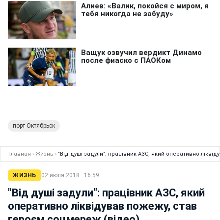
порт Октябрьск
Главная
›
Жизнь
›
"Від душі задули": працівник АЗС, який оперативно лікві
ЖИЗНЬ
02 июля 2018 · 16:59
"Від душі задули": працівник АЗС, який
оперативно ліквідував пожежу, став
героєм соцмереж (відео)