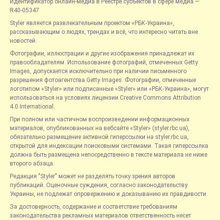
Идентификатор онлайн-медиа в Реестре субъектов в сфере медиа —
R40-05347
Styler является развлекательным проектом «РБК-Украина»,
рассказывающим о людях, трендах и всё, что интересно читать вне
новостей.
Фотографии, иллюстрации и другие изображения принадлежат их
правообладателям. Использование фотографий, отмеченных Getty
Images, допускается исключительно при наличии письменного
разрешения фотоагентства Getty Images. Фотографии, отмеченные
логотипом «Styler» или подписанные «Styler» или «РБК-Украина», могут
использоваться на условиях лицензии Creative Commons Attribution
4.0 International.
При полном или частичном воспроизведении информационных
материалов, опубликованных на вебсайте «Styler» (styler.rbc.ua),
обязательно размещение активной гиперссылки на styler.rbc.ua,
открытой для индексации поисковыми системами. Такая гиперссылка
должна быть размещена непосредственно в тексте материала не ниже
второго абзаца.
Редакция "Styler" может не разделять точку зрения авторов
публикаций. Оценочные суждения, согласно законодательству
Украины, не подлежат опровержению и доказыванию их правдивости.
За достоверность, содержание и соответствие требованиям
законодательства рекламных материалов ответственность несет