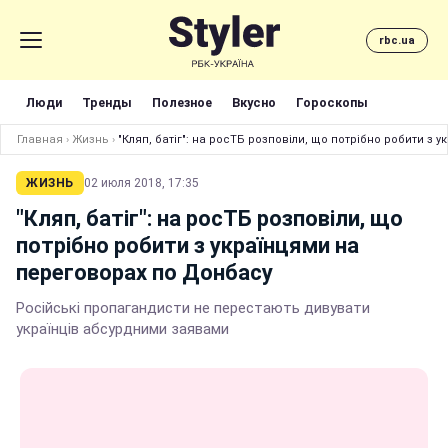
rbc.ua
Люди
Тренды
Полезное
Вкусно
Гороскопы
Главная
›
Жизнь
›
"Кляп, батіг": на росТБ розповіли, що потрібно робити з
ЖИЗНЬ
02 июля 2018, 17:35
"Кляп, батіг": на росТБ розповіли, що
потрібно робити з українцями на
переговорах по Донбасу
Російські пропагандисти не перестають дивувати
українців абсурдними заявами