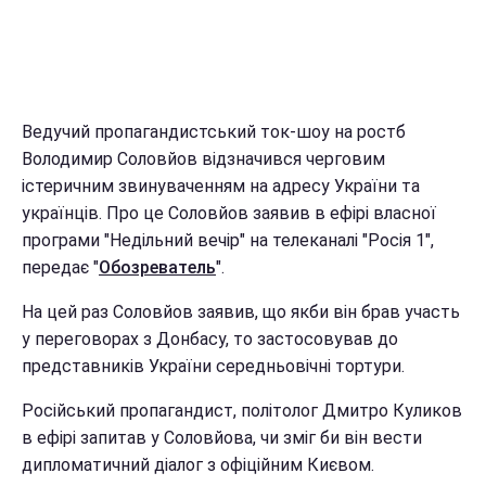
Ведучий пропагандистський ток-шоу на ростб
Володимир Соловйов відзначився черговим
істеричним звинуваченням на адресу України та
українців. Про це Соловйов заявив в ефірі власної
програми "Недільний вечір" на телеканалі "Росія 1",
передає "
Обозреватель
".
На цей раз Соловйов заявив, що якби він брав участь
у переговорах з Донбасу, то застосовував до
представників України середньовічні тортури.
Російський пропагандист, політолог Дмитро Куликов
в ефірі запитав у Соловйова, чи зміг би він вести
дипломатичний діалог з офіційним Києвом.