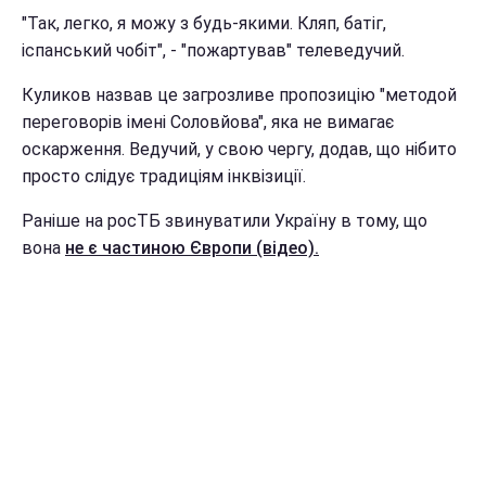
"Так, легко, я можу з будь-якими. Кляп, батіг,
іспанський чобіт", - "пожартував" телеведучий.
Куликов назвав це загрозливе пропозицію "методой
переговорів імені Соловйова", яка не вимагає
оскарження. Ведучий, у свою чергу, додав, що нібито
просто слідує традиціям інквізиції.
Раніше на росТБ звинуватили Україну в тому, що
вона
не є частиною Європи (відео).