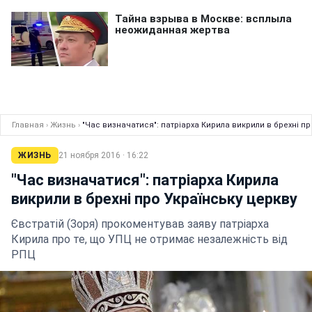
Главная
›
Жизнь
›
"Час визначатися": патріарха Кирила викрили в брехні пр
ЖИЗНЬ
21 ноября 2016 · 16:22
"Час визначатися": патріарха Кирила
викрили в брехні про Українську церкву
Євстратій (Зоря) прокоментував заяву патріарха
Кирила про те, що УПЦ не отримає незалежність від
РПЦ