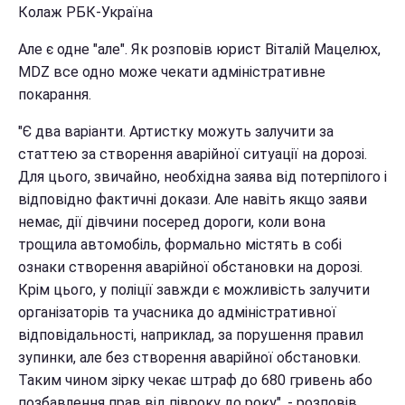
Колаж РБК-Україна
Але є одне "але". Як розповів юрист Віталій Мацелюх,
MDZ все одно може чекати адміністративне
покарання.
"Є два варіанти. Артистку можуть залучити за
статтею за створення аварійної ситуації на дорозі.
Для цього, звичайно, необхідна заява від потерпілого і
відповідно фактичні докази. Але навіть якщо заяви
немає, дії дівчини посеред дороги, коли вона
трощила автомобіль, формально містять в собі
ознаки створення аварійної обстановки на дорозі.
Крім цього, у поліції завжди є можливість залучити
організаторів та учасника до адміністративної
відповідальності, наприклад, за порушення правил
зупинки, але без створення аварійної обстановки.
Таким чином зірку чекає штраф до 680 гривень або
позбавлення прав від півроку до року", - розповів