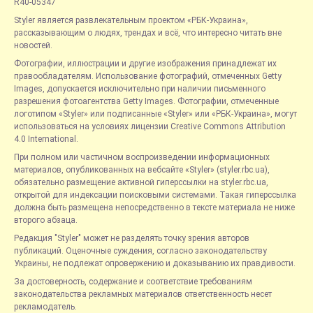
R40-05347
Styler является развлекательным проектом «РБК-Украина»,
рассказывающим о людях, трендах и всё, что интересно читать вне
новостей.
Фотографии, иллюстрации и другие изображения принадлежат их
правообладателям. Использование фотографий, отмеченных Getty
Images, допускается исключительно при наличии письменного
разрешения фотоагентства Getty Images. Фотографии, отмеченные
логотипом «Styler» или подписанные «Styler» или «РБК-Украина», могут
использоваться на условиях лицензии Creative Commons Attribution
4.0 International.
При полном или частичном воспроизведении информационных
материалов, опубликованных на вебсайте «Styler» (styler.rbc.ua),
обязательно размещение активной гиперссылки на styler.rbc.ua,
открытой для индексации поисковыми системами. Такая гиперссылка
должна быть размещена непосредственно в тексте материала не ниже
второго абзаца.
Редакция "Styler" может не разделять точку зрения авторов
публикаций. Оценочные суждения, согласно законодательству
Украины, не подлежат опровержению и доказыванию их правдивости.
За достоверность, содержание и соответствие требованиям
законодательства рекламных материалов ответственность несет
рекламодатель.