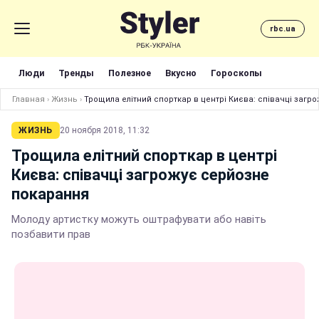
rbc.ua
Люди
Тренды
Полезное
Вкусно
Гороскопы
Главная
›
Жизнь
›
Трощила елітний спорткар в центрі Києва: співачці заг
ЖИЗНЬ
20 ноября 2018, 11:32
Трощила елітний спорткар в центрі
Києва: співачці загрожує серйозне
покарання
Молоду артистку можуть оштрафувати або навіть
позбавити прав