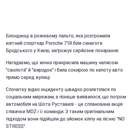
Блондинці в рожевому пальто, яка розгромила
елітний спорткар Porsche 718 біля синагоги
Бродського у Києві, загрожує серйозне покарання.
Нагадаємо, що жінка прикрасила машину написом
"сволота" й "виродок" і била сокирою по капоту авто
прямо серед вулиці.
Спочатку відео інциденту швидко розлетілася по
соціальним мережам, а пізніше виявилося, що погром
автомобіля на Шота Руставелі - це спланована акція
співачки MDZ і її команди. З таким оригінальним
підходом вони підійшли до зйомок кліпу на пісню "NO
STRESS".