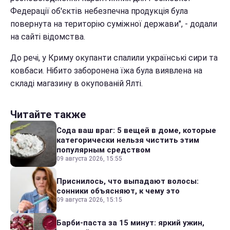
Федерації об'єктів небезпечна продукція була
повернута на територію суміжної держави", - додали
на сайті відомства.
До речі, у Криму окупанти спалили українські сири та
ковбаси. Нібито заборонена їжа була виявлена на
складі магазину в окупованій Ялті.
Читайте также
Сода ваш враг: 5 вещей в доме, которые
категорически нельзя чистить этим
популярным средством
09 августа 2026, 15:55
Приснилось, что выпадают волосы:
сонники объясняют, к чему это
09 августа 2026, 15:15
Барби-паста за 15 минут: яркий ужин,