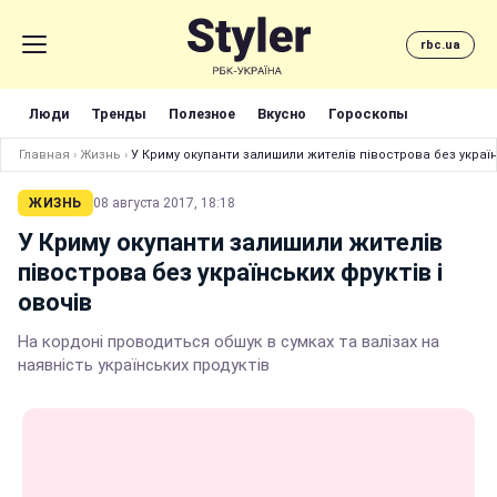
rbc.ua
Люди
Тренды
Полезное
Вкусно
Гороскопы
Главная
›
Жизнь
›
У Криму окупанти залишили жителів півострова без україн
ЖИЗНЬ
08 августа 2017, 18:18
У Криму окупанти залишили жителів
півострова без українських фруктів і
овочів
На кордоні проводиться обшук в сумках та валізах на
наявність українських продуктів