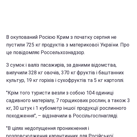
В окупований Росією Крим з початку серпня не
пустили 725 кг продуктів з материкової України. Про
це повідомляє Россельхознадзор.
З сумок і валіз пасажирів, за даними відомства,
вилучили 328 кг овочів, 370 кг фруктів і баштанних
культур, 19 кг горіхів і сухофруктів та 5 кг картоплі.
"Крім того туристи везли з собою 104 одиниці
садивного матеріалу, 7 горщикових рослин, а також 3
кг, 30 штук і 1 кубометр іншої продукції рослинного
походження", – відзначили в Россільгоспнагляді.
"В цілях недопущення проникнення і
розповсюдження карантинних для Російської