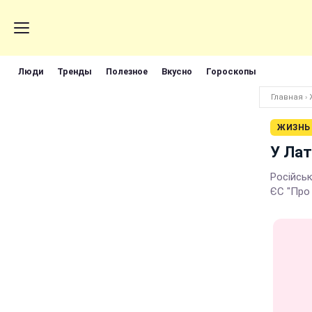
Люди
Тренды
Полезное
Вкусно
Гороскопы
Главная
›
ЖИЗНЬ
У Лат
Російсь
ЄС "Про 