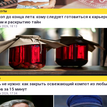
КОПЫ
оп до конца лета: кому следует готовиться к карье
ам и раскрытию тайн
а 2026, 18:13
О
ь не нужно: как закрыть освежающий компот из люб
в за 15 минут
а 2026, 17:34