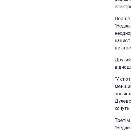
електр
Перше 
"Неділ
неодно
нацист
це агре
Другий
відноше
"У спот
меншин
російсь
Дулевс
хочуть
Третім
"Неділ