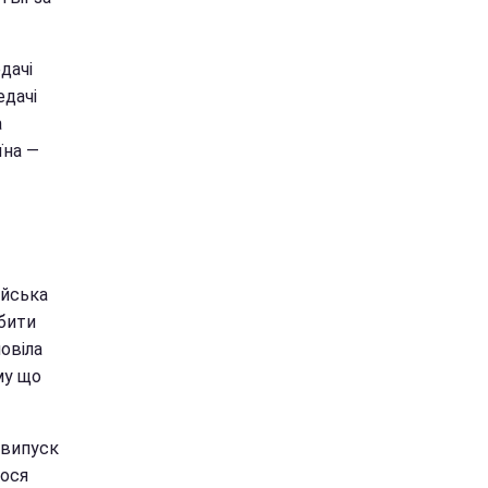
дачі
едачі
а
їна —
ійська
 бити
повіла
му що
 випуск
лося