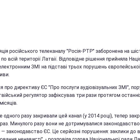
ція російського телеканалу "Росія-РТР" заборонена на шіс
 по всій території Латвії. Відповідне рішення прийняла Нац
 електронним ЗМІ на підставі трьох порушень європейсько
иви.
я про директиву ЄС "Про послуги аудіовізуальних ЗМІ", по
твійський регулятор зафіксував три рази протягом останні
ісяців.
 одного разу закривали цей канал (у 2014 році), тепер зак
 раз. Минулого разу вони не дотримувалися законодавство 
 — законодавство ЄС. Це серйозні порушення: заклики до ві
вання ненависті", - розповіла голова Національної ради Ла