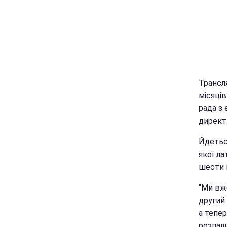
Трансля
місяців
рада з
директ
Йдетьс
якої ла
шести м
"Ми вже
другий
а тепер
розпалю