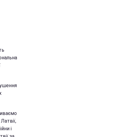
ть
іональна
ї
рушення
х
риваємо
Латвії,
йни і
твії за