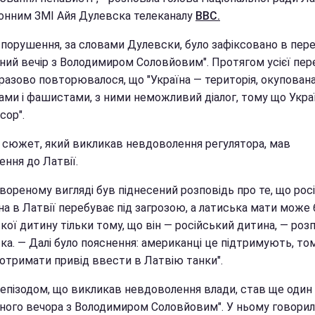
онним ЗМІ Айя Дулевска телеканалу
BBC.
порушення, за словами Дулевски, було зафіксовано в пере
ьний вечір з Володимиром Соловйовим". Протягом усієї пер
разово повторювалося, що "Україна — територія, окупован
ами і фашистами, з ними неможливий діалог, тому що Укра
сор".
 сюжет, який викликав невдоволення регулятора, мав
ння до Латвії.
вореному вигляді був піднесений розповідь про те, що рос
а в Латвії перебуває під загрозою, а латиська мати може
кої дитину тільки тому, що він — російський дитина, — роз
ка. — Далі було пояснення: американці це підтримують, то
 отримати привід ввести в Латвію танки".
 епізодом, що викликав невдоволення влади, став ще один
ьного вечора з Володимиром Соловйовим". У ньому говори