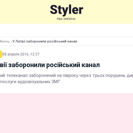
Жизнь
›
У Латвії заборонили російський канал
08 апреля 2016, 12:37
вії заборонили російський канал
кий телеканал заборонений на півроку через трьох порушень д
послуги аудіовізуальних ЗМІ"