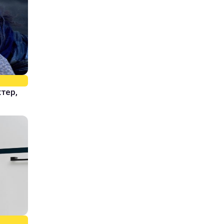
ктер,