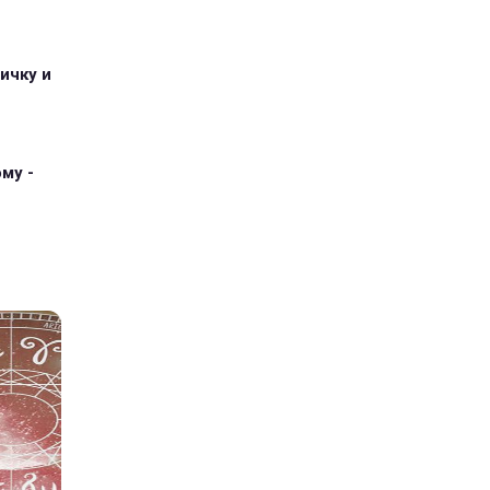
ичку и
му -