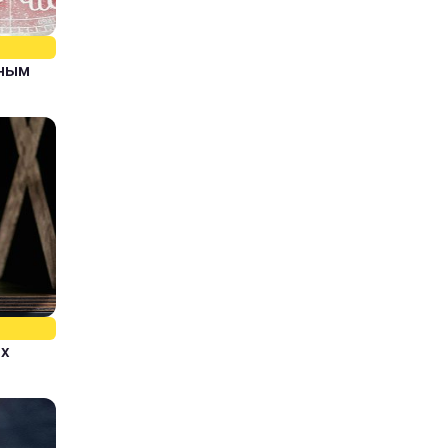
рным
ых