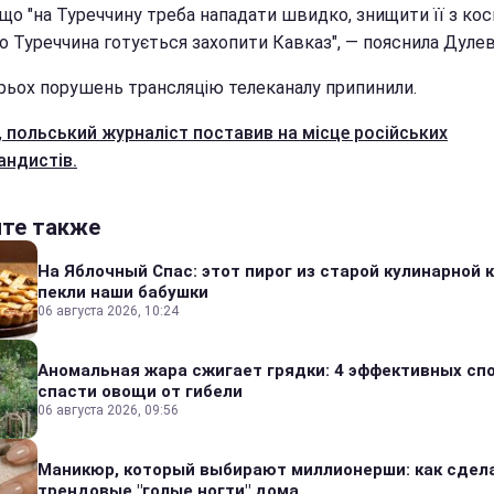
 що "на Туреччину треба нападати швидко, знищити її з кос
о Туреччина готується захопити Кавказ", — пояснила Дулев
трьох порушень трансляцію телеканалу припинили.
,
польський журналіст поставив на місце російських
андистів.
йте также
На Яблочный Спас: этот пирог из старой кулинарной 
пекли наши бабушки
06 августа 2026, 10:24
Аномальная жара сжигает грядки: 4 эффективных сп
спасти овощи от гибели
06 августа 2026, 09:56
Маникюр, который выбирают миллионерши: как сдел
трендовые "голые ногти" дома