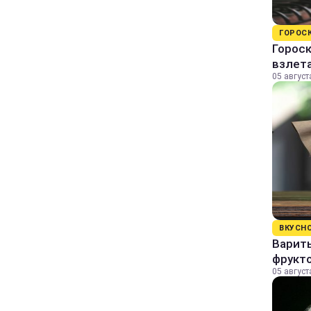
ГОРОС
Гороск
взлет
05 август
ВКУСН
Варит
фрукто
05 август