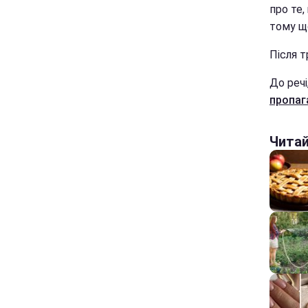
про те,
тому щ
Після 
До речі
пропаг
Чита