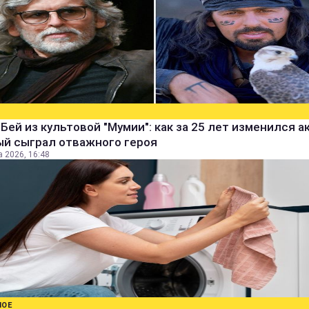
Бей из культовой "Мумии": как за 25 лет изменился а
ый сыграл отважного героя
а 2026, 16:48
НОЕ