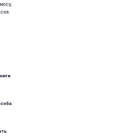
мосу,
ска.
книги
особа
ать