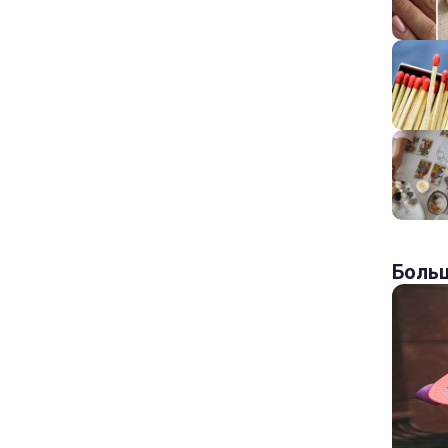
Больш