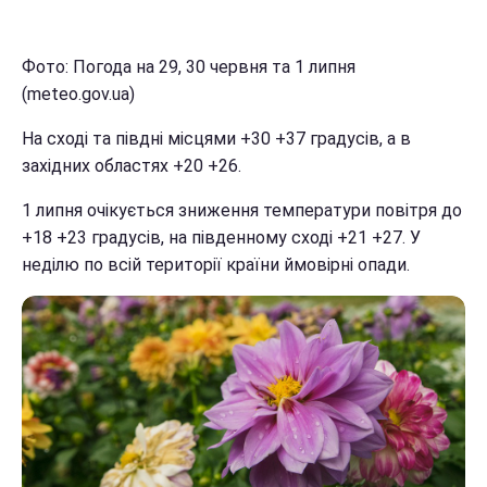
Фото: Погода на 29, 30 червня та 1 липня
(meteo.gov.ua)
На сході та півдні місцями +30 +37 градусів, а в
західних областях +20 +26.
1 липня очікується зниження температури повітря до
+18 +23 градусів, на південному сході +21 +27. У
неділю по всій території країни ймовірні опади.