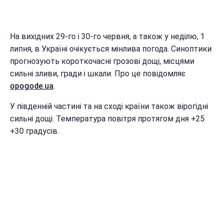
На вихідних 29-го і 30-го червня, а також у неділю, 1
липня, в Україні очікується мінлива погода. Синоптики
прогнозують короткочасні грозові дощі, місцями
сильні зливи, гради і шкали. Про це повідомляє
opogode.ua
.
У південній частині та на сході країни також вірогідні
сильні дощі. Температура повітря протягом дня +25
+30 градусів.