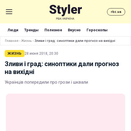
rbc.ua
Люди
Тренды
Полезное
Вкусно
Гороскопы
Главная
›
Жизнь
›
Зливи і град: синоптики дали прогноз на вихідні
ЖИЗНЬ
28 июня 2018, 20:30
Зливи і град: синоптики дали прогноз
на вихідні
Українців попередили про грози і шквали