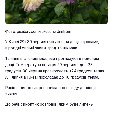
Фото: pixabay.com/ru/users/JimBear
У Києві 29 і 30 червня очікуються дощі з грозами,
вірогідні сильні зливи, град та шквали.
1 липня в столиці місцями прогнозують невеликі
дощі. Температура повітря 29 червня - до +28
градусів. 30 червня прогнозують +24 градуси тепла.
А 1 липня в Києві похолодає до 18 градусів тепла.
Раніше синоптик розповіла про погоду до кінця
тижня.
До речі, синоптик розповів,
яким буде липень
.