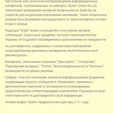
При полном или частичном воспроизведении информационных
материалов, опубликованных на вебсайте «Styler» (styler.rbc.ua),
обязательно размещение активной гиперссылки на styler.rbc.ua,
открытой для индексации поисковыми системами. Такая гиперссылка
должна быть размещена непосредственно в тексте материала не ниже
второго абзаца.
Редакция "Styler" может не разделять точку зрения авторов
публикаций. Оценочные суждения, согласно законодательству
Украины, не подлежат опровержению и доказыванию их правдивости.
За достоверность, содержание и соответствие требованиям
законодательства рекламных материалов ответственность несет
рекламодатель.
Материалы, отмеченные плашками "Пресс-релиз", "Спецпроект",
"Партнерский материал", "Promo", "Благотворительность" и "Резонанс",
размещаются на правах рекламы.
Рубрика «Новости компаний» является информационным форматом,
содержащим новости, сообщения и объявления, связанные с
деятельностью компаний, и основывается на информации,
предоставленной соответствующими компаниями. Редакция не несет
ответственности за достоверность такой информации.
Онлайн-медиа «Styler» предназначено для лиц от 21 года.