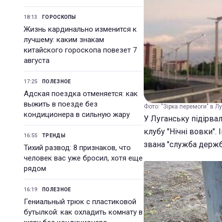
18:13
ГОРОСКОПЫ
Жизнь кардинально изменится к
лучшему: каким знакам
китайского гороскопа повезет 7
августа
17:25
ПОЛЕЗНОЕ
Адская поездка отменяется: как
выжить в поезде без
Фото: "Зірка перемоги" в Лу
кондиционера в сильную жару
У Луганську підірва
клубу "Нічні вовки".
16:55
ТРЕНДЫ
звана "служба держб
Тихий развод: 8 признаков, что
человек вас уже бросил, хотя еще
рядом
16:19
ПОЛЕЗНОЕ
Гениальный трюк с пластиковой
бутылкой: как охладить комнату в