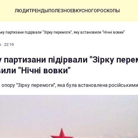
ЛЮДИ
ТРЕНДЫ
ПОЛЕЗНОЕ
ВКУСНО
ГОРОСКОПЫ
ку партизани підірвали "Зірку перемоги", яку встановили "Нічні вовки"
 · 22:19
 партизани підірвали "Зірку пере
или "Нічні вовки"
опору "Зірку перемоги", яка була встановлена російським