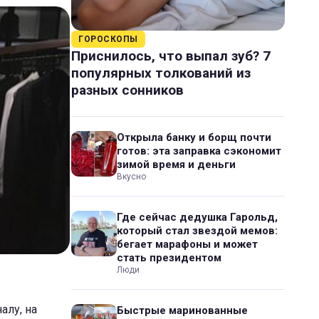
ГОРОСКОПЫ
Приснилось, что выпал зуб? 7
популярных толкований из
разных сонников
Открыла банку и борщ почти
готов: эта заправка сэкономит
зимой время и деньги
Вкусно
Где сейчас дедушка Гарольд,
который стал звездой мемов:
бегает марафоны и может
стать президентом
Люди
алу, на
Быстрые маринованные