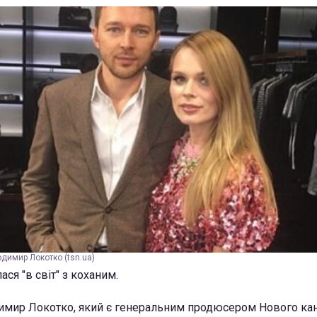
одимир Локотко (tsn.ua)
ася "в світ" з коханим.
димир Локотко, який є генеральним продюсером Нового кан