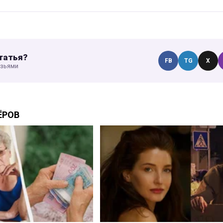
татья?
FB
TG
X
узьями