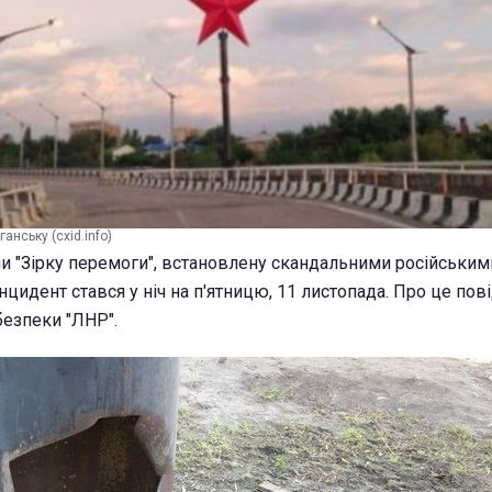
ганську (cxid.info)
ли "Зірку перемоги", встановлену скандальними російськи
 Інцидент стався у ніч на п'ятницю, 11 листопада. Про це по
езпеки "ЛНР".