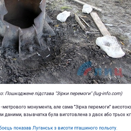
о: Пошкоджене підстава "Зірки перемоги" (lug-info.com)
1-метрового монумента, але сама "Зірка перемоги" висотою
и даними, взывчатка була виготовлена з двох або трьох кг
боєць показав Луганськ з висоти пташиного польоту
.