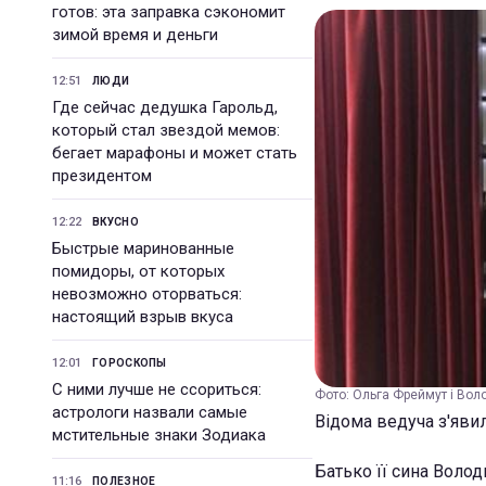
готов: эта заправка сэкономит
зимой время и деньги
12:51
ЛЮДИ
Где сейчас дедушка Гарольд,
который стал звездой мемов:
бегает марафоны и может стать
президентом
12:22
ВКУСНО
Быстрые маринованные
помидоры, от которых
невозможно оторваться:
настоящий взрыв вкуса
12:01
ГОРОСКОПЫ
С ними лучше не ссориться:
Фото: Ольга Фреймут і Вол
астрологи назвали самые
Відома ведуча з'явил
мстительные знаки Зодиака
Батько її сина Воло
11:16
ПОЛЕЗНОЕ