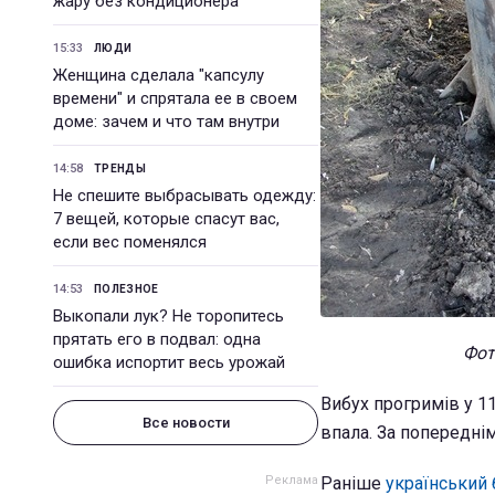
жару без кондиционера
15:33
ЛЮДИ
Женщина сделала "капсулу
времени" и спрятала ее в своем
доме: зачем и что там внутри
14:58
ТРЕНДЫ
Не спешите выбрасывать одежду:
7 вещей, которые спасут вас,
если вес поменялся
14:53
ПОЛЕЗНОЕ
Выкопали лук? Не торопитесь
прятать его в подвал: одна
Фот
ошибка испортит весь урожай
Вибух прогримів у 1
Все новости
впала. За попереднім
Раніше
український 