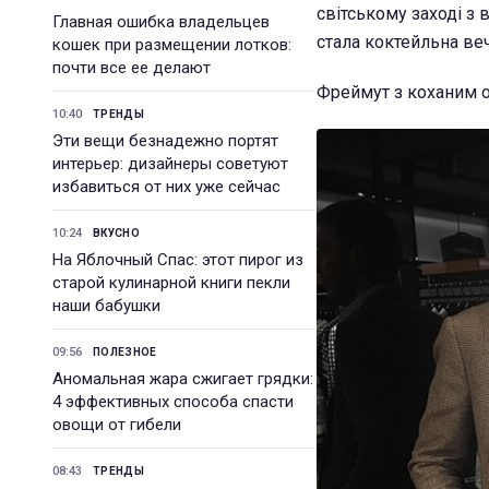
світському заході з
Главная ошибка владельцев
стала коктейльна ве
кошек при размещении лотков:
почти все ее делают
Фреймут з коханим о
10:40
ТРЕНДЫ
Эти вещи безнадежно портят
интерьер: дизайнеры советуют
избавиться от них уже сейчас
10:24
ВКУСНО
На Яблочный Спас: этот пирог из
старой кулинарной книги пекли
наши бабушки
09:56
ПОЛЕЗНОЕ
Аномальная жара сжигает грядки:
4 эффективных способа спасти
овощи от гибели
08:43
ТРЕНДЫ