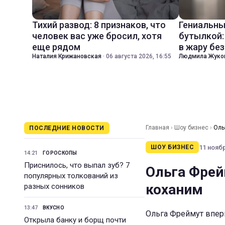
Тихий развод: 8 признаков, что
Гениальны
человек вас уже бросил, хотя
бутылкой:
еще рядом
в жару бе
Наталия Крижановская
·
06 августа 2026, 16:55
Людмила Жуко
Главная
›
Шоу бизнес
›
Оль
ПОСЛЕДНИЕ НОВОСТИ
11 ноябр
ШОУ БИЗНЕС
14:21
ГОРОСКОПЫ
Приснилось, что выпал зуб? 7
Ольга Фрейм
популярных толкований из
коханим
разных сонников
13:47
ВКУСНО
Ольга Фреймут вперш
Открыла банку и борщ почти