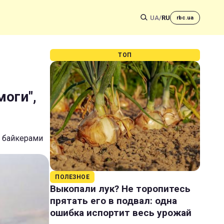
UA
/
RU
rbc.ua
ТОП
моги",
и байкерами
ПОЛЕЗНОЕ
Выкопали лук? Не торопитесь
прятать его в подвал: одна
ошибка испортит весь урожай