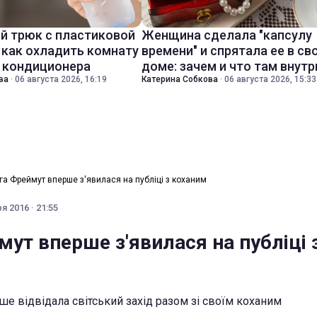
й трюк с пластиковой
Женщина сделала "капсулу
 как охладить комнату
времени" и спрятала ее в св
з кондиционера
доме: зачем и что там внутр
ва
·
06 августа 2026, 16:19
Катерина Собкова
·
06 августа 2026, 15:33
га Фреймут вперше з'явилася на публіці з коханим
я 2016 · 21:55
ут вперше з'явилася на публіці 
е відвідала світський захід разом зі своїм коханим