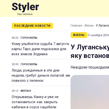
Главная
›
Жизнь
›
У Лугансь
ПОСЛЕДНИЕ НОВОСТИ
11 ноября 2016
ЖИЗНЬ
06:02
ГОРОСКОПЫ
Кому улыбнется судьба 7 августа:
У Луганську
карты Таро дали подсказки для
яку встанов
всех знаков Зодиака
20:59
ГОРОСКОПЫ
Невідомі пошкодили 
Люди, рожденные в эти дни
недели, гребут деньги лопатой: им
повезло с пеленок
20:12
ВКУСНО
Открываешь банку и уже не
остановиться: как закрыть
кабачки в соусе сацебели