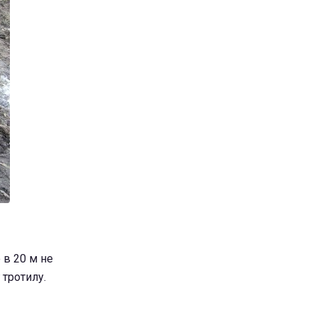
 в 20 м не
 тротилу.