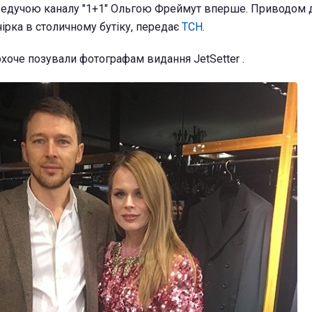
 ведучою каналу "1+1" Ольгою Фреймут вперше. Приводом 
чірка в столичному бутіку, передає
ТСН
.
хоче позували фотографам видання JetSetter .