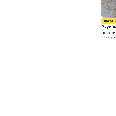
ВКУСН
Вкус л
покор
07 август