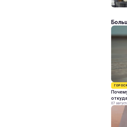
Больш
ГОРОС
Почему
откуда
07 август