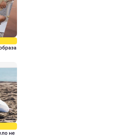
образа
ело не