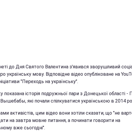
рнеті до Дня Святого Валентина з'явився зворушливий соці
ро українську мову. Відповідне відео опубліковане на YouT
ініціативи "Переходь на українську".
у показана історія подружньої пари з Донецької області - 
 Вышебабы, які почали спілкуватися українською в 2014 ро
ами активістів, цим відео вони хотіли сказати, що "не варт
ати на завтра мовне питання, а починати говорити на
ному вже сьогодні".