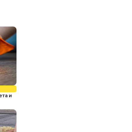
ета и