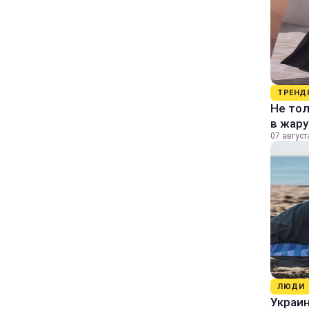
ТРЕНД
Не тол
в жару
07 август
ЛЮДИ
Украин