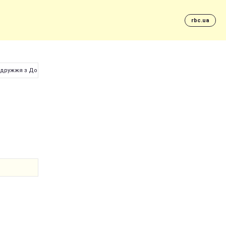
rbc.ua
подружжя з Донбасу