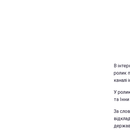
В інте
ролик п
каналі 
У ролик
та Інни
За слов
відклад
держав