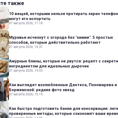
йте также
10 вещей, которыми нельзя протирать экран телефон
могут его испортить
07 августа 2026, 17:18
Муравьи исчезнут с огорода без "химии": 5 простых
способов, которые действительно работают
07 августа 2026, 16:37
Ажурные блины, которые не рвутся: рецепт с секрет
ингредиентом для идеальных дырочек
07 августа 2026, 15:55
Как выглядят возлюбленные Дантеса, Пономарева и
Боржемской: редкие фото звезд
07 августа 2026, 15:19
Как быстро подготовить банки для консервации: лег
проверенные методы, которые сэкономят ваше врем