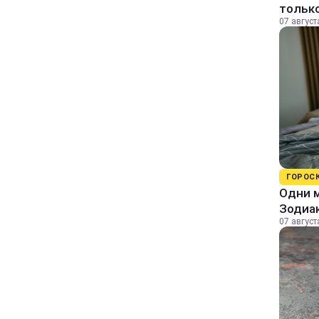
только
07 август
ГОРОС
Одни м
Зодиа
07 август