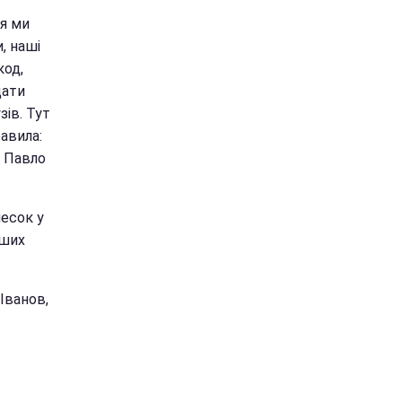
тя ми
, наші
код,
дати
зів. Тут
авила:
в Павло
есок у
рших
Іванов,