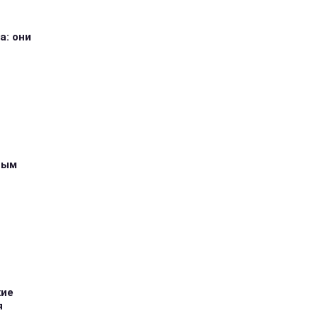
а: они
ным
кие
я