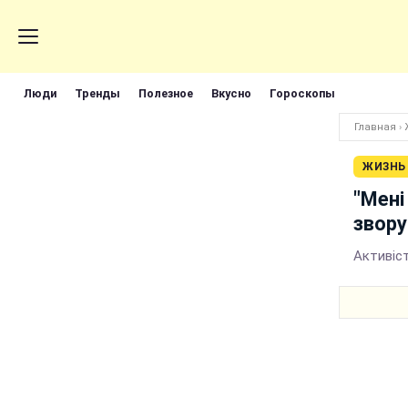
Люди
Тренды
Полезное
Вкусно
Гороскопы
Главная
›
ЖИЗНЬ
"Мені
звору
Активіс