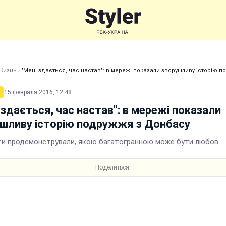
Жизнь
›
"Мені здається, час настав": в мережі показали зворушливу історію 
15 февраля 2016, 12:48
 здається, час настав": в мережі показали
шливу історію подружжя з Донбасу
ти продемонстрували, якою багатогранною може бути любов
Поделиться: