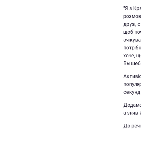
"Я з Кр
розмовл
друзі, 
щоб по
очікува
потрібн
хоче, щ
Вышеба
Активі
популяр
секунд
Додамо
а зняв 
До речі