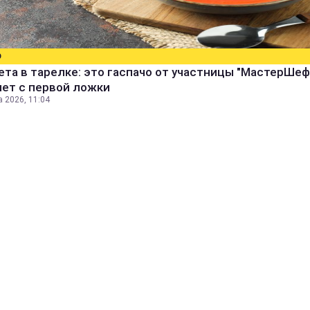
О
ета в тарелке: это гаспачо от участницы "МастерШеф
яет с первой ложки
а 2026, 11:04