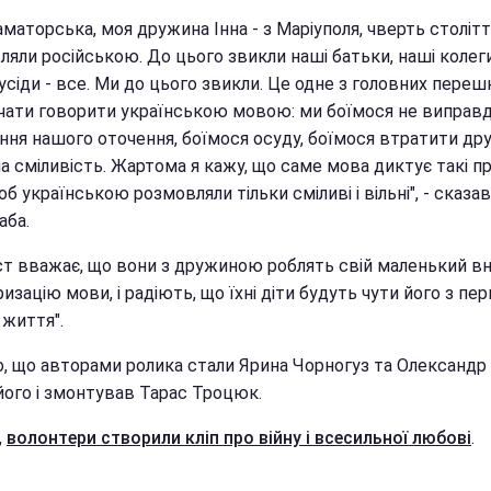
аматорська, моя дружина Інна - з Маріуполя, чверть століт
яли російською. До цього звикли наші батьки, наші колеги
сусіди - все. Ми до цього звикли. Це одне з головних переш
чати говорити українською мовою: ми боїмося не виправ
ння нашого оточення, боїмося осуду, боїмося втратити дру
а сміливість. Жартома я кажу, що саме мова диктує такі пр
об українською розмовляли тільки сміливі і вільні", - сказа
ба.
ст вважає, що вони з дружиною роблять свій маленький вн
изацію мови, і радіють, що їхні діти будуть чути його з пе
 життя".
, що авторами ролика стали Ярина Чорногуз та Олександр 
його і змонтував Тарас Троцюк.
,
волонтери створили кліп про війну і всесильної любові
.