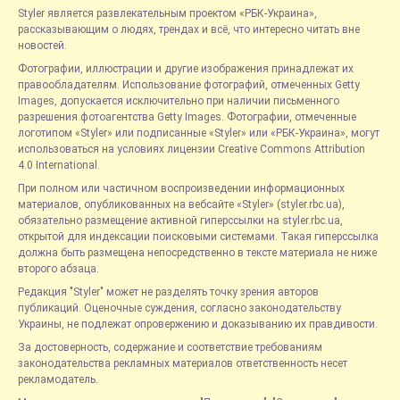
Styler является развлекательным проектом «РБК-Украина»,
рассказывающим о людях, трендах и всё, что интересно читать вне
новостей.
Фотографии, иллюстрации и другие изображения принадлежат их
правообладателям. Использование фотографий, отмеченных Getty
Images, допускается исключительно при наличии письменного
разрешения фотоагентства Getty Images. Фотографии, отмеченные
логотипом «Styler» или подписанные «Styler» или «РБК-Украина», могут
использоваться на условиях лицензии Creative Commons Attribution
4.0 International.
При полном или частичном воспроизведении информационных
материалов, опубликованных на вебсайте «Styler» (styler.rbc.ua),
обязательно размещение активной гиперссылки на styler.rbc.ua,
открытой для индексации поисковыми системами. Такая гиперссылка
должна быть размещена непосредственно в тексте материала не ниже
второго абзаца.
Редакция "Styler" может не разделять точку зрения авторов
публикаций. Оценочные суждения, согласно законодательству
Украины, не подлежат опровержению и доказыванию их правдивости.
За достоверность, содержание и соответствие требованиям
законодательства рекламных материалов ответственность несет
рекламодатель.