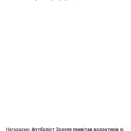
Нагадаємо,
футболіст Зозуля привітав волонтерів зі