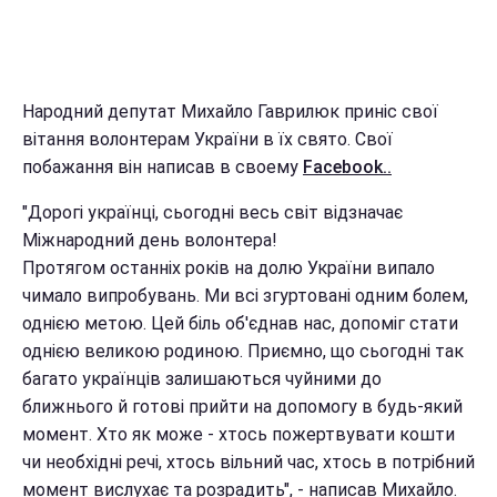
Народний депутат Михайло Гаврилюк приніс свої
вітання волонтерам України в їх свято. Свої
побажання він написав в своему
Facebook..
"Дорогі українці, сьогодні весь світ відзначає
Міжнародний день волонтера!
Протягом останніх років на долю України випало
чимало випробувань. Ми всі згуртовані одним болем,
однією метою. Цей біль об'єднав нас, допоміг стати
однією великою родиною. Приємно, що сьогодні так
багато українців залишаються чуйними до
ближнього й готові прийти на допомогу в будь-який
момент. Хто як може - хтось пожертвувати кошти
чи необхідні речі, хтось вільний час, хтось в потрібний
момент вислухає та розрадить", - написав Михайло.