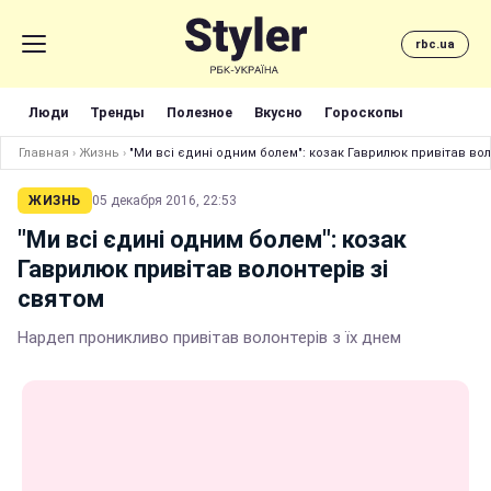
rbc.ua
Люди
Тренды
Полезное
Вкусно
Гороскопы
Главная
›
Жизнь
›
"Ми всі єдині одним болем": козак Гаврилюк привітав вол
ЖИЗНЬ
05 декабря 2016, 22:53
"Ми всі єдині одним болем": козак
Гаврилюк привітав волонтерів зі
святом
Нардеп проникливо привітав волонтерів з їх днем