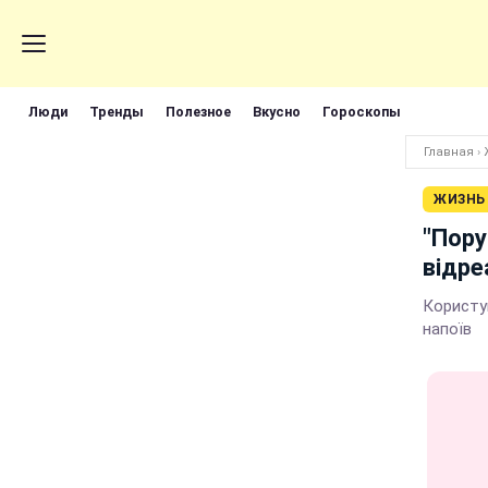
Люди
Тренды
Полезное
Вкусно
Гороскопы
Главная
›
ЖИЗНЬ
"Пору
відре
Користув
напоїв