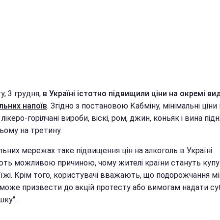
у, 3 грудня,
в Україні істотно підвищили ціни на окремі ви
льних напоїв
. Згідно з постановою Кабміну, мінімальні ціни
, лікеро-горілчані вироби, віскі, ром, джин, коньяк і вина під
ьому на третину.
льних мережах таке підвищення цін на алкоголь в Україні
ть можливою причиною, чому жителі країни стануть куп
їжі. Крім того, користувачі вважають, що подорожчання м
 може призвести до акцій протесту або вимогам надати с
шку".