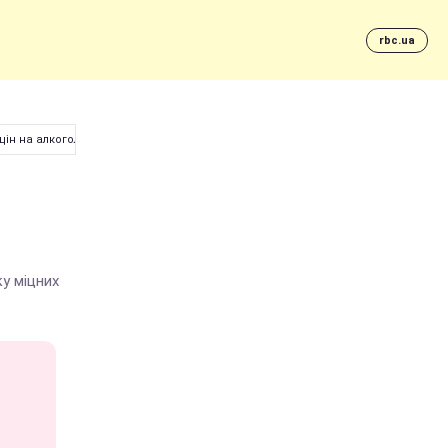
rbc.ua
цін на алкоголь
у міцних