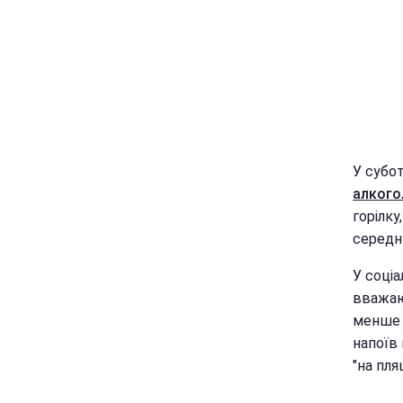
У субот
алкого
горілку
середн
У соціа
вважаю
менше 
напоїв
"на пля