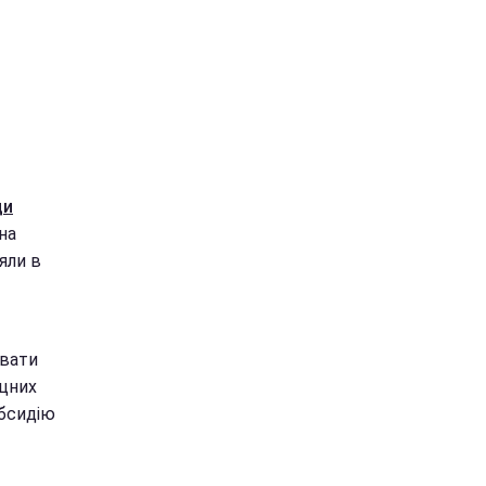
ди
 на
няли в
увати
іцних
убсидію