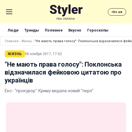
rbc.ua
Люди
Тренды
Полезное
Вкусно
Гороскопы
Главная
›
Жизнь
›
"Не мають права голосу": Поклонська відзначилася фейк
ЖИЗНЬ
08 ноября 2017, 17:02
"Не мають права голосу": Поклонська
відзначилася фейковою цитатою про
українців
Екс- "прокурор" Криму видала новий "перл"