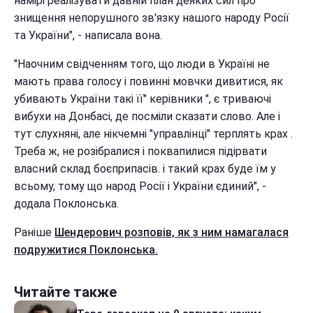
намірі реалізувати давній план деяких сил про
знищення непорушного зв'язку нашого народу Росії
та України", - написала вона.
"Наочним свідченням того, що люди в Україні не
мають права голосу і повинні мовчки дивитися, як
убивають України такі її" керівники ", є триваючі
вибухи на Донбасі, де посміли сказати слово. Але і
тут слухняні, але нікчемні "управлінці" терплять крах .
Треба ж, не розібралися і поквапилися підірвати
власний склад боєприпасів. і такий крах буде їм у
всьому, тому що народ Росії і України єдиний", -
додала Поклонська.
Раніше
Шендерович розповів, як з ним намагалася
подружитися Поклонська.
Читайте также