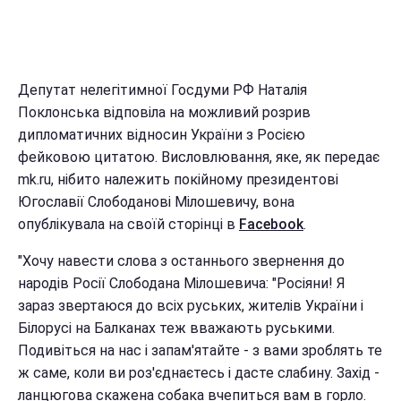
Депутат нелегітимної Госдуми РФ Наталія
Поклонська відповіла на можливий розрив
дипломатичних відносин України з Росією
фейковою цитатою. Висловлювання, яке, як передає
mk.ru, нібито належить покійному президентові
Югославії Слободанові Мілошевичу, вона
опублікувала на своїй сторінці в
Facebook
.
"Хочу навести слова з останнього звернення до
народів Росії Слободана Мілошевича: "Росіяни! Я
зараз звертаюся до всіх руських, жителів України і
Білорусі на Балканах теж вважають руськими.
Подивіться на нас і запам'ятайте - з вами зроблять те
ж саме, коли ви роз'єднаєтесь і дасте слабину. Захід -
ланцюгова скажена собака вчепиться вам в горло.