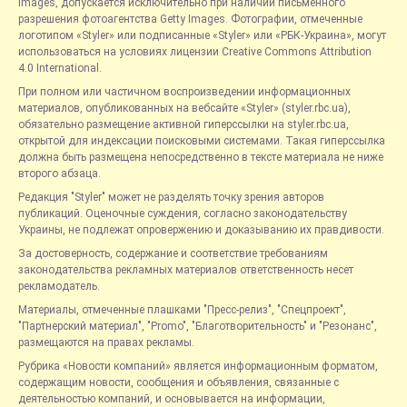
Images, допускается исключительно при наличии письменного
разрешения фотоагентства Getty Images. Фотографии, отмеченные
логотипом «Styler» или подписанные «Styler» или «РБК-Украина», могут
использоваться на условиях лицензии Creative Commons Attribution
4.0 International.
При полном или частичном воспроизведении информационных
материалов, опубликованных на вебсайте «Styler» (styler.rbc.ua),
обязательно размещение активной гиперссылки на styler.rbc.ua,
открытой для индексации поисковыми системами. Такая гиперссылка
должна быть размещена непосредственно в тексте материала не ниже
второго абзаца.
Редакция "Styler" может не разделять точку зрения авторов
публикаций. Оценочные суждения, согласно законодательству
Украины, не подлежат опровержению и доказыванию их правдивости.
За достоверность, содержание и соответствие требованиям
законодательства рекламных материалов ответственность несет
рекламодатель.
Материалы, отмеченные плашками "Пресс-релиз", "Спецпроект",
"Партнерский материал", "Promo", "Благотворительность" и "Резонанс",
размещаются на правах рекламы.
Рубрика «Новости компаний» является информационным форматом,
содержащим новости, сообщения и объявления, связанные с
деятельностью компаний, и основывается на информации,