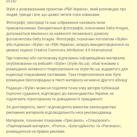
05347
Styler є розважальним проєктом «РБК-Україна», який розповідає про
людей, тренди і все, що цікаво читати поза новинами.
Фотографії, ілюстрації та інші зображення належать їхнім
правовласникам. Використання фотографій, позначених Getty Images,
допускається виключно за наявності письмового дозволу
фотоагентства Getty Images. Фотографії, позначені логотипом «Styler»
або підписані «Styler» чи «РБК-Україна», можуть використовуватися на
умовах ліцензії Creative Commons Attribution 4.0 International.
При повному або частковому відтворенні інформаційних матеріалів,
опублікованих на вебсайті «Styler» (styler.rbc.ua), обов'язковим є
розміщення активного гіперпосилання на styler.rbc.ua, відкритого для
індексації пошуковими системами. Таке гіперпосилання має бути
розміщене безпосередньо в тексті матеріалу не нижче другого абзацу.
Редакція «Styler» може не поділяти точку зору авторів публікацій.
Оціночні судження, відповідно до законодавства України, не
підлягають спростуванню та доведенню їх правдивості.
За достовірність, зміст і відповідність вимогам законодавства
рекламних матеріалів відповідальність несе рекламодавець.
Матеріали, позначені плашками «Прес-реліз», «Спецпроєкт»,
«Партнерський матеріал», «Promo», «Благодійність» та «Резонанс»,
розміщуються на правах реклами.