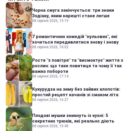
Чорна смуга закінчується: три знаки
Зодіаку, яким нарешті стане легше
08 серпня 2026, 19:19
7 романтичних комедій "нульових", які
хочеться передивлятися знову і знову
08 серпня 2026, 18:02
Росте "з повітря" та "висмоктує" життя з
рослин: що таке повитиця та чому її так
важко побороти
08 серпня 2026, 17:14
Кукурудза на зиму без зайвих клопотів:
простий рецепт качанів зі смаком літа
08 серпня 2026, 16:27
Плодові мушки зникнуть із кухні: 5
секретних трюків, які реально діють
08 серпня 2026, 15:45