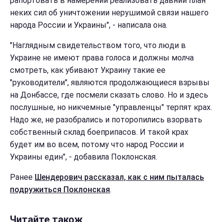
рапортовать в намерении реализовать давний план
неких сил об уничтожении нерушимой связи нашего
народа России и Украины", - написала она.
"Наглядным свидетельством того, что люди в
Украине не имеют права голоса и должны молча
смотреть, как убивают Украину такие ее
"руководители", являются продолжающиеся взрывы
на Донбассе, где посмели сказать слово. Но и здесь
послушные, но никчемные "управленцы" терпят крах.
Надо же, не разобрались и поторопились взорвать
собственный склад боеприпасов. И такой крах
будет им во всем, потому что народ России и
Украины един", - добавила Поклонская.
Ранее
Шендерович рассказал, как с ним пыталась
подружиться Поклонская
.
Читайте також