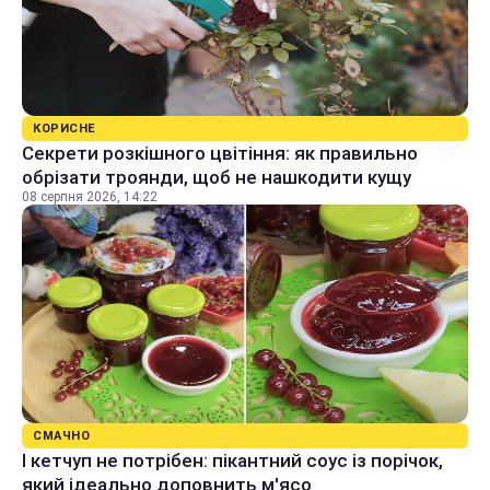
КОРИСНЕ
Секрети розкішного цвітіння: як правильно
обрізати троянди, щоб не нашкодити кущу
08 серпня 2026, 14:22
СМАЧНО
І кетчуп не потрібен: пікантний соус із порічок,
який ідеально доповнить м'ясо