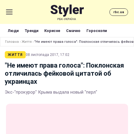
rbc.ua
Люди
Тренди
Корисне
Смачно
Гороскопи
Головна
›
Життя
›
"Не имеют права голоса": Поклонская отличилась фейков
ЖИТТЯ
08 листопада 2017, 17:02
"Не имеют права голоса": Поклонская
отличилась фейковой цитатой об
украинцах
Экс-"прокурор" Крыма выдала новый "перл"