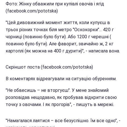
Фото: Жінку обважили при купівлі овочів і ягід
(facebook.com/pototska)
"Цей дивовижний момент життя, коли купуєш в
трьох різних точках біля метро "Оскокорки"... 420 г
чорниці (повинно було бути). Або 1200 г черешні (
повинно було бути). Але фаворит, звичайно ж, 2 кг
картоплі (як можна на 400 г дурити)", - написала вона.
Скріншот поста (facebook.com/pototska)
В коментарях відреагували на ситуацію обуренням.
"Не обвесишь – не вторгуєш". У мене знайомий
розповідав нещодавно, як пробував відкрити свою
точку з овочами. І як прогорів", - пишуть в мережі.
"Намагалася лаятися – все безуспішно. Їм все одно", -