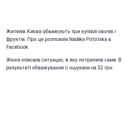
Жителів Києва обважують при купівлі овочів і
фруктів. Про це розповіла Nadiika Pototska в
Facebook.
Жінка описала ситуацію, в яку потрапила сама. В
результаті обважування її ошукали на 52 грн.