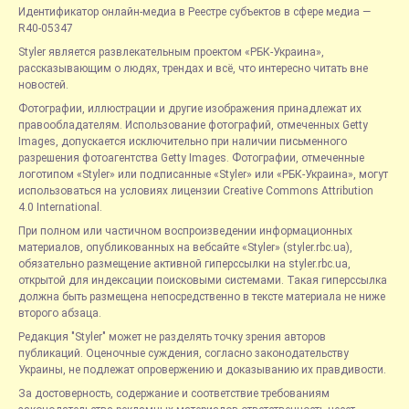
Идентификатор онлайн-медиа в Реестре субъектов в сфере медиа —
R40-05347
Styler является развлекательным проектом «РБК-Украина»,
рассказывающим о людях, трендах и всё, что интересно читать вне
новостей.
Фотографии, иллюстрации и другие изображения принадлежат их
правообладателям. Использование фотографий, отмеченных Getty
Images, допускается исключительно при наличии письменного
разрешения фотоагентства Getty Images. Фотографии, отмеченные
логотипом «Styler» или подписанные «Styler» или «РБК-Украина», могут
использоваться на условиях лицензии Creative Commons Attribution
4.0 International.
При полном или частичном воспроизведении информационных
материалов, опубликованных на вебсайте «Styler» (styler.rbc.ua),
обязательно размещение активной гиперссылки на styler.rbc.ua,
открытой для индексации поисковыми системами. Такая гиперссылка
должна быть размещена непосредственно в тексте материала не ниже
второго абзаца.
Редакция "Styler" может не разделять точку зрения авторов
публикаций. Оценочные суждения, согласно законодательству
Украины, не подлежат опровержению и доказыванию их правдивости.
За достоверность, содержание и соответствие требованиям