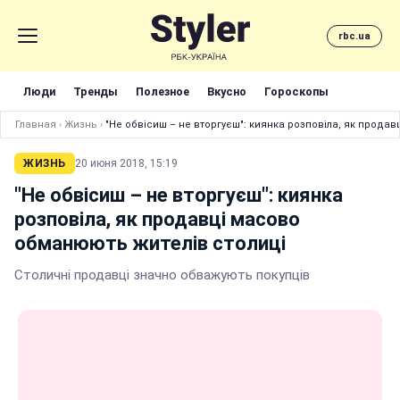
rbc.ua
Люди
Тренды
Полезное
Вкусно
Гороскопы
Главная
›
Жизнь
›
"Не обвісиш – не вторгуєш": киянка розповіла, як прода
ЖИЗНЬ
20 июня 2018, 15:19
"Не обвісиш – не вторгуєш": киянка
розповіла, як продавці масово
обманюють жителів столиці
Столичні продавці значно обважують покупців