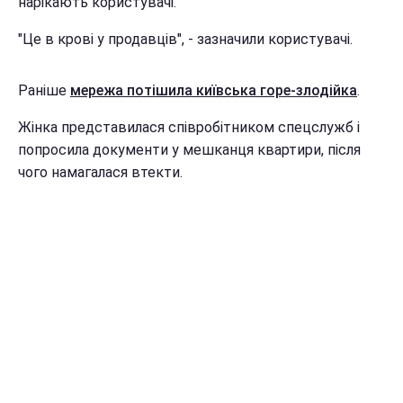
нарікають користувачі.
"Це в крові у продавців", - зазначили користувачі.
Раніше
мережа потішила київська горе-злодійка
.
Жінка представилася співробітником спецслужб і
попросила документи у мешканця квартири, після
чого намагалася втекти.