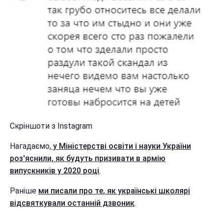
Скріншоти з Instagram
Нагадаємо,
у Міністерстві освіти і науки України
роз'яснили, як будуть призивати в армію
випускників у 2020 році
.
Раніше
ми писали про те, як українські школярі
відсвяткували останній дзвоник
.