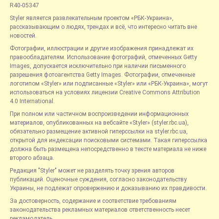
R40-05347
Styler является развлекательным проектом «РБК-Украина»,
рассказывающим о людях, трендах и всё, что интересно читать вне
новостей.
Фотографии, иллюстрации и другие изображения принадлежат их
правообладателям. Использование фотографий, отмеченных Getty
Images, допускается исключительно при наличии письменного
разрешения фотоагентства Getty Images. Фотографии, отмеченные
логотипом «Styler» или подписанные «Styler» или «РБК-Украина», могут
использоваться на условиях лицензии Creative Commons Attribution
4.0 International.
При полном или частичном воспроизведении информационных
материалов, опубликованных на вебсайте «Styler» (styler.rbc.ua),
обязательно размещение активной гиперссылки на styler.rbc.ua,
открытой для индексации поисковыми системами. Такая гиперссылка
должна быть размещена непосредственно в тексте материала не ниже
второго абзаца.
Редакция "Styler" может не разделять точку зрения авторов
публикаций. Оценочные суждения, согласно законодательству
Украины, не подлежат опровержению и доказыванию их правдивости.
За достоверность, содержание и соответствие требованиям
законодательства рекламных материалов ответственность несет
рекламодатель.