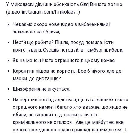
У Миколаєві дівчини обсихають біля Вічного вогню
(відео: instagram.com/h.nikolaev_)
Чекаємо скоро нове відео з вибаченнями і
зеленкою на обличчі;
Нех*й що робити? Пішла, посуд помила, їсти
приготувала. Сусідів погодуй, в тамбурі прибери;
Як на мене, нічого страшного в цьому немає;
Карантин пішов на користь. Все б нічого, але де
маски, де дистанція?
Шизофренія не лікується;
На перший погляд здається, що в їх вчинках нічого
страшного немає, і багато хто вважає, що якщо не
вбили, не вкрали і т. д. значить нічого
кримінального не сталося... Але це майбутнє, яке
своєю поведінкою подає приклад нашим дітям... І