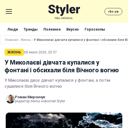
rbc.ua
Люди
Тренды
Полезное
Вкусно
Гороскопы
Главная
›
Жизнь
›
У Миколаєві дівчата купалися у фонтані і обсихали біля 
ЖИЗНЬ
08 июня 2020, 20:37
У Миколаєві дівчата купалися у
фонтані і обсихали біля Вічного вогню
У Миколаєві двоє дівчат купалися у фонтані, а потім
сушилися біля Вічного вогню
Роман Мирончук
редактор ленты новостей Styler