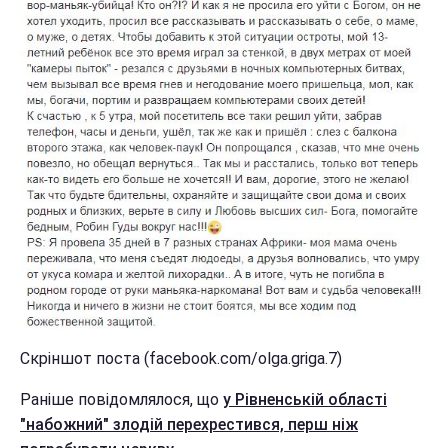
Скріншот поста (facebook.com/olga.griga.7)
Раніше повідомлялося, що
у Рівненській області
"набожний" злодій перехрестився, перш ніж