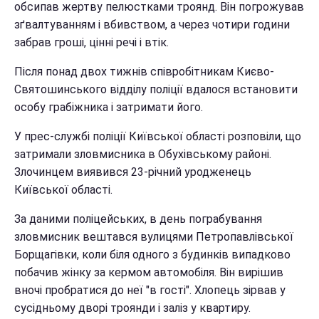
обсипав жертву пелюстками троянд. Він погрожував
зґвалтуванням і вбивством, а через чотири години
забрав гроші, цінні речі і втік.
Після понад двох тижнів співробітникам Києво-
Святошинського відділу поліції вдалося встановити
особу грабіжника і затримати його.
У прес-службі поліції Київської області розповіли, що
затримали зловмисника в Обухівському районі.
Злочинцем виявився 23-річний уродженець
Київської області.
За даними поліцейських, в день пограбування
зловмисник вештався вулицями Петропавлівської
Борщагівки, коли біля одного з будинків випадково
побачив жінку за кермом автомобіля. Він вирішив
вночі пробратися до неї "в гості". Хлопець зірвав у
сусідньому дворі троянди і заліз у квартиру.