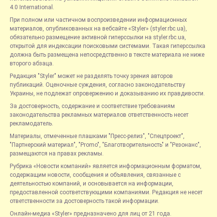
4.0 International.
При полном или частичном воспроизведении информационных
материалов, опубликованных на вебсайте «Styler» (styler.rbc.ua),
обязательно размещение активной гиперссылки на styler.rbc.ua,
открытой для индексации поисковыми системами. Такая гиперссылка
должна быть размещена непосредственно в тексте материала не ниже
второго абзаца.
Редакция "Styler" может не разделять точку зрения авторов
публикаций. Оценочные суждения, согласно законодательству
Украины, не подлежат опровержению и доказыванию их правдивости.
За достоверность, содержание и соответствие требованиям
законодательства рекламных материалов ответственность несет
рекламодатель.
Материалы, отмеченные плашками "Пресс-релиз", "Спецпроект",
"Партнерский материал", "Promo", "Благотворительность" и "Резонанс",
размещаются на правах рекламы.
Рубрика «Новости компаний» является информационным форматом,
содержащим новости, сообщения и объявления, связанные с
деятельностью компаний, и основывается на информации,
предоставленной соответствующими компаниями. Редакция не несет
ответственности за достоверность такой информации.
Онлайн-медиа «Styler» предназначено для лиц от 21 года.