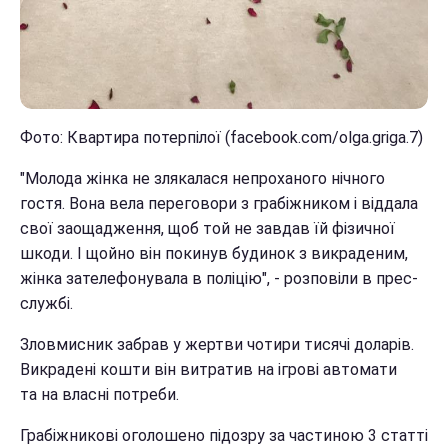
Фото: Квартира потерпілої (facebook.com/olga.griga.7)
"Молода жінка не злякалася непроханого нічного
гостя. Вона вела переговори з грабіжником і віддала
свої заощадження, щоб той не завдав їй фізичної
шкоди. І щойно він покинув будинок з викраденим,
жінка зателефонувала в поліцію", - розповіли в прес-
службі.
Зловмисник забрав у жертви чотири тисячі доларів.
Викрадені кошти він витратив на ігрові автомати
та на власні потреби.
Грабіжникові оголошено підозру за частиною 3 статті