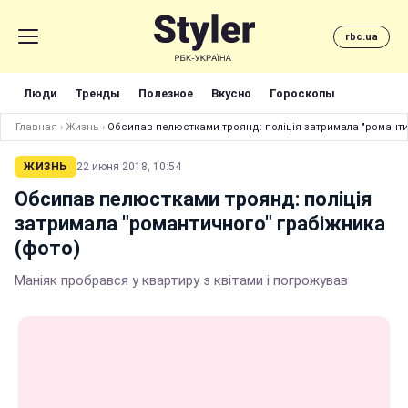
rbc.ua
Люди
Тренды
Полезное
Вкусно
Гороскопы
Главная
›
Жизнь
›
Обсипав пелюстками троянд: поліція затримала "романти
ЖИЗНЬ
22 июня 2018, 10:54
Обсипав пелюстками троянд: поліція
затримала "романтичного" грабіжника
(фото)
Маніяк пробрався у квартиру з квітами і погрожував