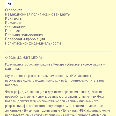
FB
О проекте
Редакционная политика и стандарты
Контакты
Команда
О компании
Реклама
Правила пользования
Правовая информация
Политика конфиденциальности
© 2026 LLC «UBT MEDIA»
Идентификатор онлайн-медиа в Реестре субъектов в сфере медиа —
R40-05347
Styler является развлекательным проектом «РБК-Украина»,
рассказывающим о людях, трендах и всё, что интересно читать вне
новостей.
Фотографии, иллюстрации и другие изображения принадлежат их
правообладателям. Использование фотографий, отмеченных Getty
Images, допускается исключительно при наличии письменного
разрешения фотоагентства Getty Images. Фотографии, отмеченные
логотипом «Styler» или подписанные «Styler» или «РБК-Украина», могут
использоваться на условиях лицензии Creative Commons Attribution