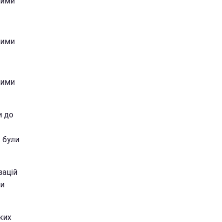
кими
кими
кими
и до
х були
зацій
ти
ких