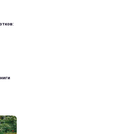
отков:
книги