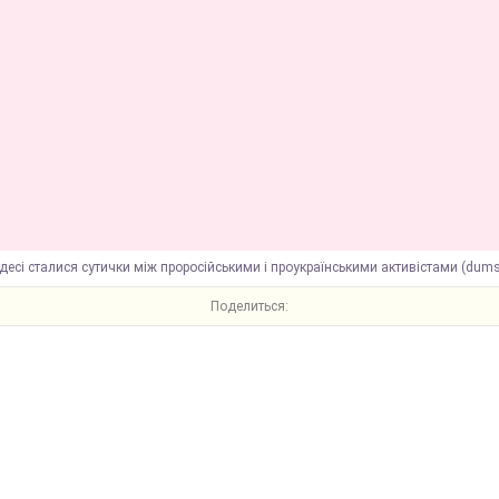
десі сталися сутички між проросійськими і проукраїнськими активістами (dums
Поделиться: