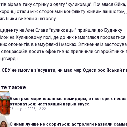
тів зірвав таку стрічку з одягу "куликовца". Почалася бійка,
хоронці стали між сторонами конфлікту живим ланцюгом,
ів бійки вивели з натовпу.
інциденту на Алеї Слави "куликовцы" прийшли до Будинку
лок на Куликовому полі, де до них намагалася прорватися 
них опонентів в камуфляжі і масках. Зіткнення із застосув
 спецзасобів досить ефективно припинили співробітники по
ацгвардії.
,
СБУ не змогла з'ясувати, чи має мер Одеси російський п
йте также
Быстрые маринованные помидоры, от которых нево
оторваться: настоящий взрыв вкуса
06 августа 2026, 12:22
С ними лучше не ссориться: астрологи назвали самы