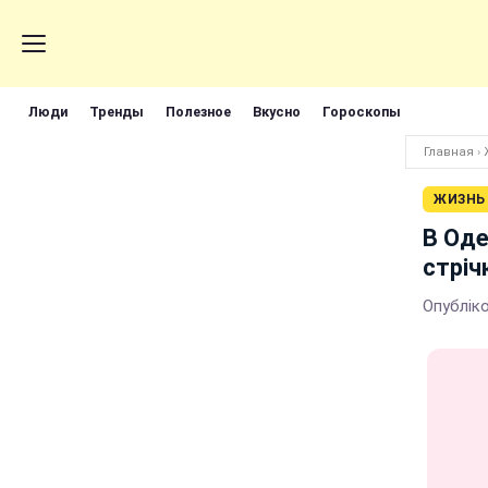
Люди
Тренды
Полезное
Вкусно
Гороскопы
Главная
›
ЖИЗНЬ
В Оде
стріч
Опубліко