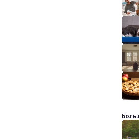
Больш