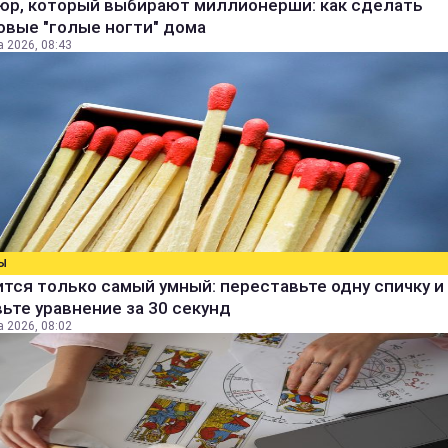
юр, который выбирают миллионерши: как сделать
овые "голые ногти" дома
а 2026, 08:43
Ы
тся только самый умный: переставьте одну спичку и
ьте уравнение за 30 секунд
а 2026, 08:02