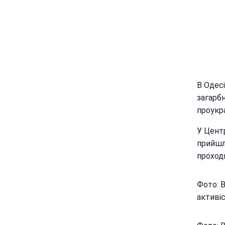
В Одес
загарбн
проукр
У Цент
прийшли
проход
Фото: 
активіс