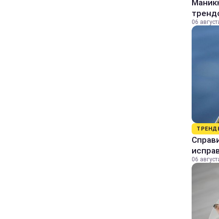
Маник
тренд
06 август
ТРЕНД
Справи
исправ
06 август