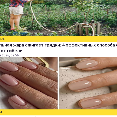
НОЕ
ьная жара сжигает грядки: 4 эффективных способа 
 от гибели
а 2026, 09:56
Ы