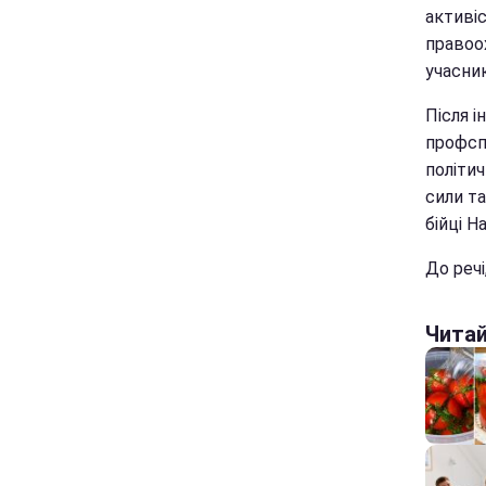
активіс
правоо
учасник
Після 
профспі
політич
сили та
бійці Н
До речі
Чита