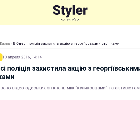
Жизнь
›
В Одесі поліція захистила акцію з георгіївськими стрічками
10 апреля 2016, 14:14
сі поліція захистила акцію з георгіївським
ками
вано відео одеських зіткнень між "куликовцами" та активістам