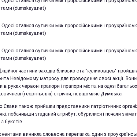
В Одесі сталися сутички між проросійськими і проукраїнсь
тами (dumskaya.net)
В Одесі сталися сутички між проросійськими і проукраїнсь
тами (dumskaya.net)
В Одесі сталися сутички між проросійськими і проукраїнсь
тами (dumskaya.net)
фіційної частини заходів близько ста "куликовцев" пройшл
нта Невідомому матросу для проведення своєї акції. Вони
 в руках червоні прапори і прапори міста, на одязі багатьо
оричневі (георгіївські) стрічки, повідомляє
Думська
.
ю Слави також прийшли представники патріотичних органі
які, побачивши згаданий атрибут, обурилися і почали зніма
 з букетів.
онентами виникла словесна перепалка, один з проукраїнсь