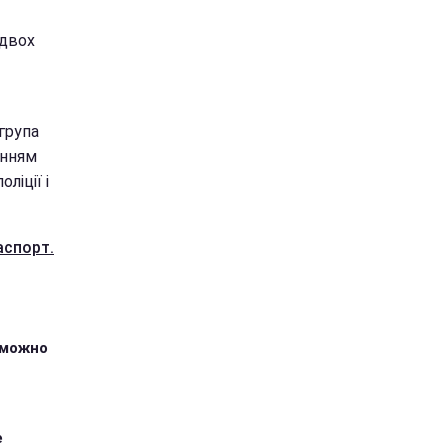
 двох
група
анням
ліції і
аспорт.
зможно
е