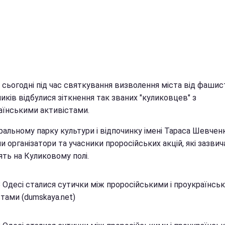
і сьогодні під час святкування визволення міста від фаши
иків відбулися зіткнення так званих "куликовцев" з
аїнськими активістами.
ральному парку культури і відпочинку імені Тараса Шевчен
 організатори та учасники проросійських акцій, які зазвич
ять на Куликовому полі.
В Одесі сталися сутички між проросійськими і проукраїнсь
тами (dumskaya.net)