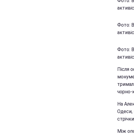
Фото: 
активіс
Фото: 
активіс
Фото: 
активіс
Після о
монуме
тримали
чорно-к
На Але
Одеси, 
стрічки
Між оп