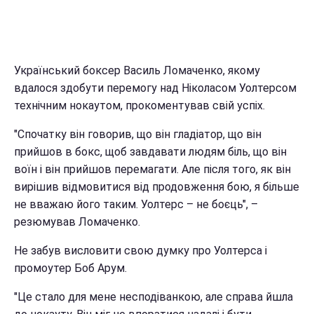
Український боксер Василь Ломаченко, якому
вдалося здобути перемогу над Ніколасом Уолтерсом
технічним нокаутом, прокоментував свій успіх.
"Спочатку він говорив, що він гладіатор, що він
прийшов в бокс, щоб завдавати людям біль, що він
воїн і він прийшов перемагати. Але після того, як він
вирішив відмовитися від продовження бою, я більше
не вважаю його таким. Уолтерс – не боєць", –
резюмував Ломаченко.
Не забув висловити свою думку про Уолтерса і
промоутер Боб Арум.
"Це стало для мене несподіванкою, але справа йшла