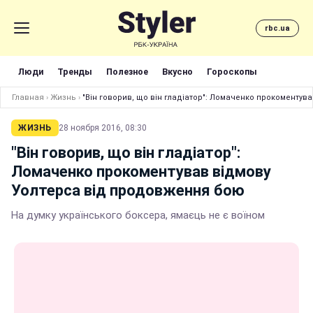
rbc.ua
Люди
Тренды
Полезное
Вкусно
Гороскопы
Главная
›
Жизнь
›
"Він говорив, що він гладіатор": Ломаченко прокоменту
ЖИЗНЬ
28 ноября 2016, 08:30
"Він говорив, що він гладіатор":
Ломаченко прокоментував відмову
Уолтерса від продовження бою
На думку українського боксера, ямаєць не є воїном