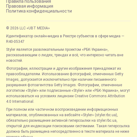
Правила пользования
Правовая информация
Политика конфиденциальности
© 2026 LLC «UBT MEDIA»
Идентификатор онлайн-медиа в Реестре субъектов в сфере медиа —
R40-05347
Styler является развлекательным проектом «РБК-Украина»,
рассказывающим о людях, трендах и всё, что интересно читать вне
новостей.
Фотографии, иллюстрации и другие изображения принадлежат их
правообладателям. Использование фотографий, отмеченных Getty
Images, допускается исключительно при наличии письменного
разрешения фотоагентства Getty Images. Фотографии, отмеченные
логотипом «Styler» или подписанные «Styler» или «РБК-Украина», могут
использоваться на условиях лицензии Creative Commons Attribution
4.0 International.
При полном или частичном воспроизведении информационных
материалов, опубликованных на вебсайте «Styler» (styler.rbc.ua),
обязательно размещение активной гиперссылки на styler.rbc.ua,
открытой для индексации поисковыми системами. Такая гиперссылка
должна быть размещена непосредственно в тексте материала не ниже