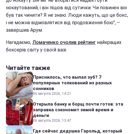
до нокауту. Він міг не впоратися надалі і бути
нокаутований, і він пішов від сутички. Чи повинен він
був так чинити? Я не знаю. Люди кажуть, що це бокс,
і не можна відмовлятися від продовження бою", –
завершив Арум.
Нагадаємо,
Ломаченко очолив рейтинг
найкращих
боксерів світу у своїй вазі.
Читайте также
Приснилось, что выпал зуб? 7
популярных толкований из разных
сонников
06 августа 2026, 14:21
Открыла банку и борщ почти готов: эта
заправка сэкономит зимой время и
деньги
06 августа 2026, 13:47
Где сейчас дедушка Гарольд, который