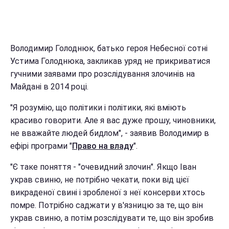
Володимир Голоднюк, батько героя Небесної сотні
Устима Голоднюка, закликав уряд не прикриватися
гучними заявами про розслідування злочинів на
Майдані в 2014 році.
"Я розумію, що політики і політики, які вміють
красиво говорити. Але я вас дуже прошу, чиновники,
не вважайте людей бидлом", - заявив Володимир в
ефірі програми "
Право на владу
".
"Є таке поняття - "очевидний злочин". Якщо Іван
украв свиню, не потрібно чекати, поки від цієї
викраденої свині і зробленої з неї консерви хтось
помре. Потрібно саджати у в'язницю за те, що він
украв свиню, а потім розслідувати те, що він зробив