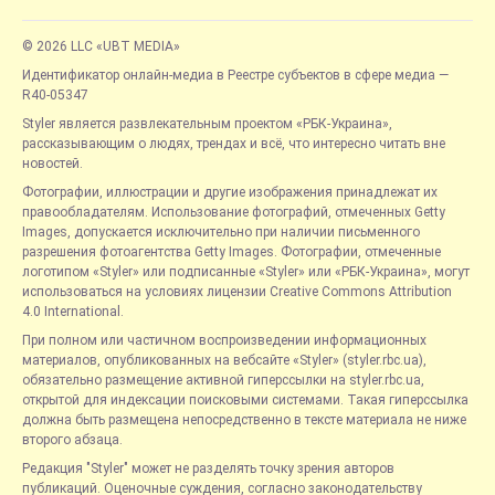
© 2026 LLC «UBT MEDIA»
Идентификатор онлайн-медиа в Реестре субъектов в сфере медиа —
R40-05347
Styler является развлекательным проектом «РБК-Украина»,
рассказывающим о людях, трендах и всё, что интересно читать вне
новостей.
Фотографии, иллюстрации и другие изображения принадлежат их
правообладателям. Использование фотографий, отмеченных Getty
Images, допускается исключительно при наличии письменного
разрешения фотоагентства Getty Images. Фотографии, отмеченные
логотипом «Styler» или подписанные «Styler» или «РБК-Украина», могут
использоваться на условиях лицензии Creative Commons Attribution
4.0 International.
При полном или частичном воспроизведении информационных
материалов, опубликованных на вебсайте «Styler» (styler.rbc.ua),
обязательно размещение активной гиперссылки на styler.rbc.ua,
открытой для индексации поисковыми системами. Такая гиперссылка
должна быть размещена непосредственно в тексте материала не ниже
второго абзаца.
Редакция "Styler" может не разделять точку зрения авторов
публикаций. Оценочные суждения, согласно законодательству