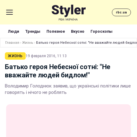
rbc.ua
Люди
Тренды
Полезное
Вкусно
Гороскопы
Главная
›
Жизнь
›
Батько героя Небесної сотні: "Не вважайте людей бидлом
ЖИЗНЬ
19 февраля 2016, 11:13
Батько героя Небесної сотні: "Не
вважайте людей бидлом!"
Володимир Голоднюк заявив, що українські політики лише
говорять і нічого не роблять