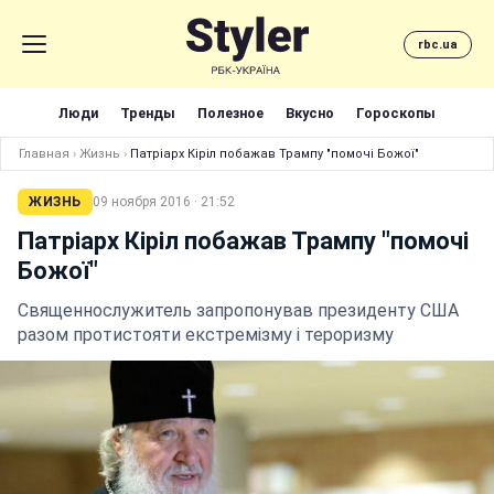
rbc.ua
Люди
Тренды
Полезное
Вкусно
Гороскопы
Главная
›
Жизнь
›
Патріарх Кіріл побажав Трампу "помочі Божої"
ЖИЗНЬ
09 ноября 2016 · 21:52
Патріарх Кіріл побажав Трампу "помочі
Божої"
Священнослужитель запропонував президенту США
разом протистояти екстремізму і тероризму