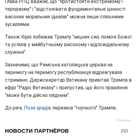
Глава РПЦ вважає, що "протистояти екстремізму і
тероризму" і "відстоювати фундаментальні цінності
високих моральних ідеалів" можна лише спільними
зусиллями.
Також Кіріл побажав Трампу "міцних сил, помочі Божої
та успіхів у майбутньому високому і відповідальному
служінні".
Зазначимо, що Римська католицька церква на
перемогу на перемогу республіканця відреагувала
стримано. Держсекретар Ватикану привітав Трампа в
ефірі "Радіо Ватикану" і припустив, що його правління
"може бути дійсно плідним".
До речі,
Лоза зрадів
перемозі "гнучкого" Трампа.