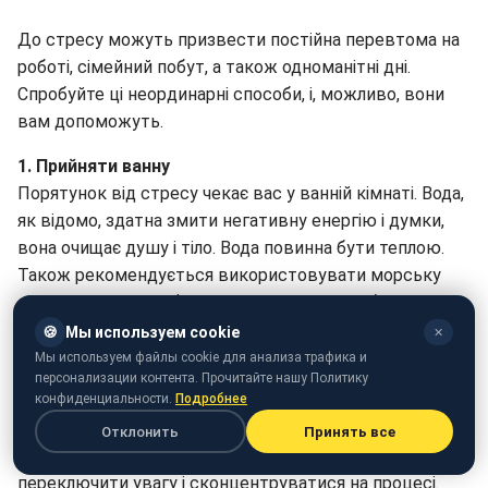
До стресу можуть призвести постійна перевтома на
роботі, сімейний побут, а також одноманітні дні.
Спробуйте ці неординарні способи, і, можливо, вони
вам допоможуть.
1. Прийняти ванну
Порятунок від стресу чекає вас у ванній кімнаті. Вода,
як відомо, здатна змити негативну енергію і думки,
вона очищає душу і тіло. Вода повинна бути теплою.
Також рекомендується використовувати морську
сіль і 5-7 крапель ефірного масла лаванди, бергамоту
або сандалового дерева.
🍪
Мы используем cookie
✕
Мы используем файлы cookie для анализа трафика и
2. Приготувати що-небудь
персонализации контента. Прочитайте нашу Политику
Як зняти стрес? Творіть шедеври на кухні! Наполеон,
конфиденциальности.
Подробнее
шарлотка, качка по-пекінськи – чим складніше блюдо,
Отклонить
Принять все
тим краще! Приготування їжі - це відмінний спосіб
переключити увагу і сконцентруватися на процесі.