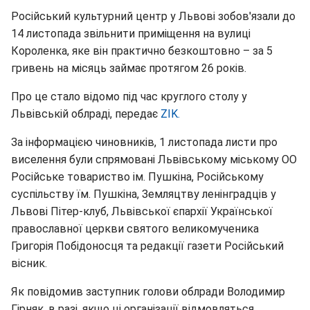
Російський культурний центр у Львові зобов'язали до
14 листопада звільнити приміщення на вулиці
Короленка, яке він практично безкоштовно – за 5
гривень на місяць займає протягом 26 років.
Про це стало відомо під час круглого столу у
Львівській облраді, передає
ZIK.
За інформацією чиновників, 1 листопада листи про
виселення були спрямовані Львівському міському ОО
Російське товариство ім. Пушкіна, Російському
суспільству їм. Пушкіна, Земляцтву ленінградців у
Львові Пітер-клуб, Львівської єпархії Української
православної церкви святого великомученика
Григорія Побідоносця та редакції газети Російський
вісник.
Як повідомив заступник голови облради Володимир
Гірняк, в разі, якщо ці організації відмовляться