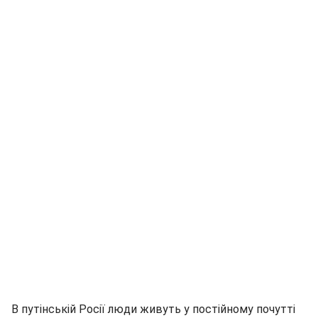
В путінській Росії люди живуть у постійному почутті