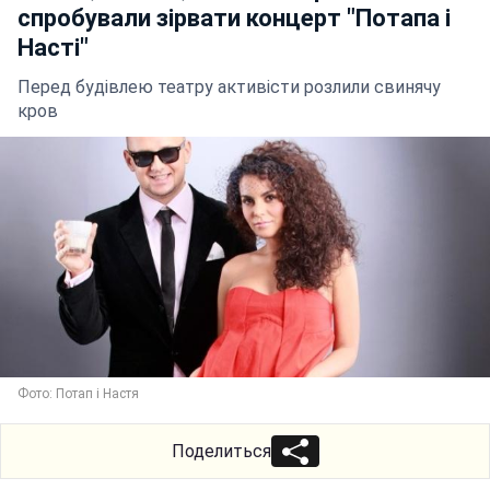
спробували зірвати концерт "Потапа і
Насті"
Перед будівлею театру активісти розлили свинячу
кров
Фото: Потап і Настя
Поделиться