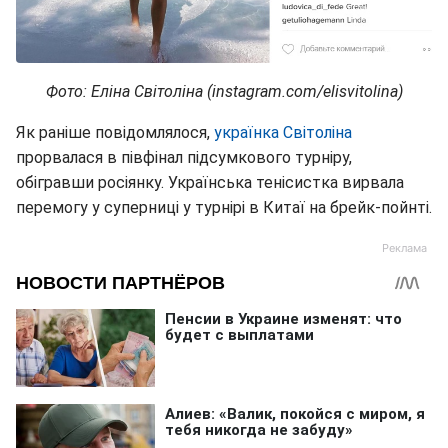
Фото: Еліна Світоліна (instagram.com/elisvitolina)
Як раніше повідомлялося,
українка Світоліна
прорвалася в півфінал підсумкового турніру,
обігравши росіянку. Українська тенісистка вирвала
перемогу у суперниці у турнірі в Китаї на брейк-пойнті.