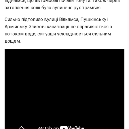
піднялася, що автомобілі почали тонути. Також через
затоплення колії було зупинено рух трамвая.
Сильно підтопило вулиці Вільямса, Пушкінську і
Армійську. Зливові каналізації не справляються з
потоком води, ситуація ускладнюється сильним
дощем.