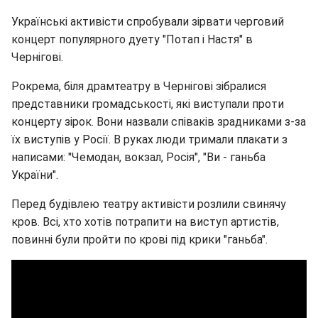
Українські активісти спробували зірвати черговий
концерт популярного дуету "Потап і Настя" в
Чернігові.
Pокрема, біля драмтеатру в Чернігові зібралися
представники громадськості, які виступали проти
концерту зірок. Вони назвали співаків зрадниками з-за
їх виступів у Росії. В руках люди тримали плакати з
написами: "Чемодан, вокзал, Росія", "Ви - ганьба
України".
Перед будівлею театру активісти розлили свинячу
кров. Всі, хто хотів потрапити на виступ артистів,
повинні були пройти по крові під крики "ганьба".