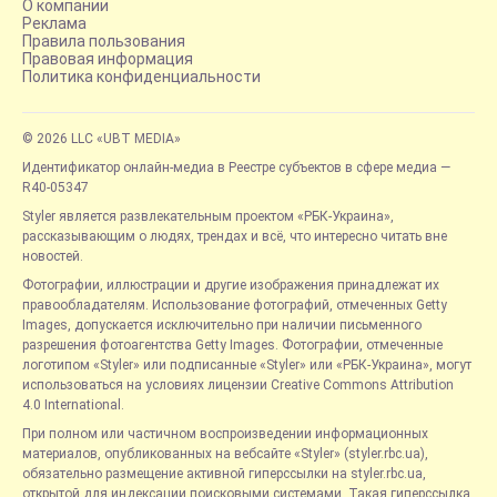
О компании
Реклама
Правила пользования
Правовая информация
Политика конфиденциальности
© 2026 LLC «UBT MEDIA»
Идентификатор онлайн-медиа в Реестре субъектов в сфере медиа —
R40-05347
Styler является развлекательным проектом «РБК-Украина»,
рассказывающим о людях, трендах и всё, что интересно читать вне
новостей.
Фотографии, иллюстрации и другие изображения принадлежат их
правообладателям. Использование фотографий, отмеченных Getty
Images, допускается исключительно при наличии письменного
разрешения фотоагентства Getty Images. Фотографии, отмеченные
логотипом «Styler» или подписанные «Styler» или «РБК-Украина», могут
использоваться на условиях лицензии Creative Commons Attribution
4.0 International.
При полном или частичном воспроизведении информационных
материалов, опубликованных на вебсайте «Styler» (styler.rbc.ua),
обязательно размещение активной гиперссылки на styler.rbc.ua,
открытой для индексации поисковыми системами. Такая гиперссылка