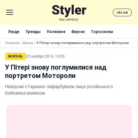
rbc.ua
Люди
Тренды
Полезное
Вкусно
Гороскопы
Главная
›
Жизнь
›
У Пітері знову поглумилися над портретом Мотороли
ЖИЗНЬ
22 ноября 2016, 14:55
У Пітері знову поглумилися над
портретом Мотороли
Невідомі старанно зафарбували лице російського
бойовика валиком