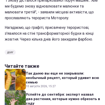
"І знову дісталося припаркованої поруч машині... Але
ми будемо знову відновлювати малюнки та
малювати третій", - заявили місцеві активісти, що
прославляють терориста Моторолу.
Нагадаємо, що графіті, присвячену терористові,
з'явилося на стіні трансформаторної будки в кінці
жовтня. Через кілька днів його закидали фарбою.
долг
Читайте также
Так дыню вы еще не закрывали:
необычный рецепт, который удивит всю
семью
10 августа 2026, 15:27
Успейте до сентября: эксперт назвал
два растения, которые нужно обрезать в
саду