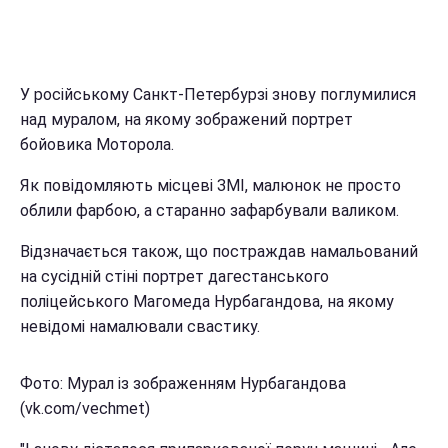
У російському Санкт-Петербурзі знову поглумилися
над муралом, на якому зображений портрет
бойовика Моторола.
Як повідомляють місцеві ЗМІ, малюнок не просто
облили фарбою, а старанно зафарбували валиком.
Відзначається також, що постраждав намальований
на сусідній стіні портрет дагестанського
поліцейського Магомеда Нурбагандова, на якому
невідомі намалювали свастику.
Фото: Мурал із зображенням Нурбагандова
(vk.com/vechmet)