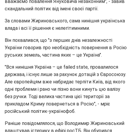
вважаємо повалення Януковича незаконним", - завив
скандальний політик від імені своєї партії.
За словами Жириновського, сама нинішня українська
влада і всі її рішення є нелегітимними.
Він похвалився, що "з перших днів незалежності
України говорив про необхідність повернення в Росію
руських земель, частина яких – це Україна".
"Вся нинішня Україна – це failed state, провалилося
держава, і існує лише за рахунок дотацій з Євросоюзу.
Але європейцям вже набридає терпіти Київ, від якого
одні проблеми і рано чи пізно вони кинуть цю валізу
без ручки. Тоді велика частина цієї території за
прикладом Криму повернеться в Росію", - мріє
російський політик-українофоб.
Раніше повідомлялося, що Володимир Жириновський
влаштував істерику в ефірі росТБ. Він обурився