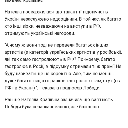
заявила Крапівіна.
Нателла поскаржилася, що талант її підопічної в
Україні незаслужено недооцінили. В той час, як багато
хто інші зірки, незважаючи на виступи в РФ,
отримують українські нагороди.
"А чому ж вони тоді не перевели багатьох інших
артистів (з категорії українських артистів у російські),
які так само гастролюють в РФ? По-моєму, багато
гастролює в Росії, в підсумку отримали ті ж премії.Не
буду називати, це не коректно. Але, тим не менш...
дуже багато тих, хто раніше гастролює і там, і тут (і в
РФ і в Україні) ", - сказала продюсер Лободи.
Раніше Нателла Крапівіна зазначила, що вагітність
Лободи була незапланованою, але бажаною.