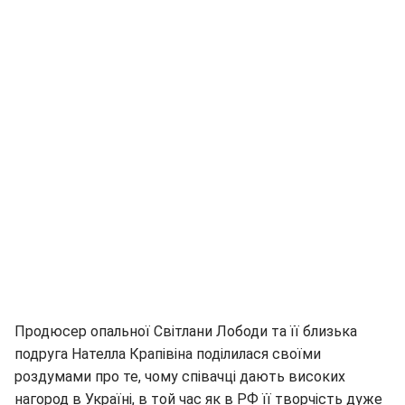
Продюсер опальної Світлани Лободи та її близька
подруга Нателла Крапівіна поділилася своїми
роздумами про те, чому співачці дають високих
нагород в Україні, в той час як в РФ її творчість дуже