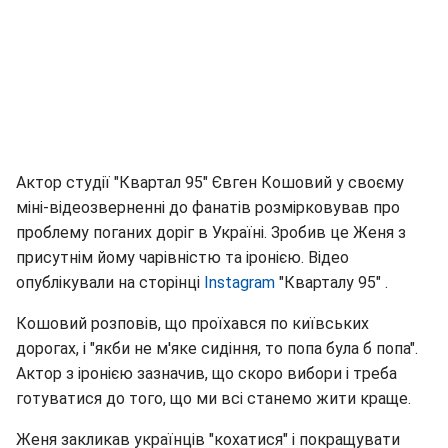
Актор студії "Квартал 95" Євген Кошовий у своєму
міні-відеозверненні до фанатів розмірковував про
проблему поганих доріг в Україні. Зробив це Женя з
присутнім йому чарівністю та іронією. Відео
опублікували на сторінці
Іnstagram
"Кварталу 95" .
Кошовий розповів, що проїхався по київських
дорогах, і "якби не м'яке сидіння, то попа була б попа".
Актор з іронією зазначив, що скоро вибори і треба
готуватися до того, що ми всі станемо жити краще.
Женя закликав українців "кохатися" і покращувати