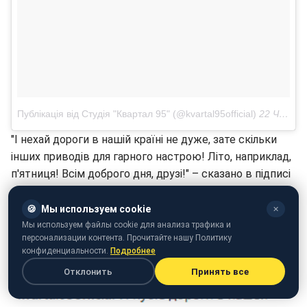
Публікація від Студія "Квартал 95" (@kvartal95official)
22 Чер 2018 в 12:41 PDT
"І нехай дороги в нашій країні не дуже, зате скільки
інших приводів для гарного настрою! Літо, наприклад,
п'ятниця! Всім доброго дня, друзі!" – сказано в підписі
до відео.
🍪
Мы используем cookie
✕
Мы используем файлы cookie для анализа трафика и
персонализации контента. Прочитайте нашу Политику
конфиденциальности.
Подробнее
Отклонить
Принять все