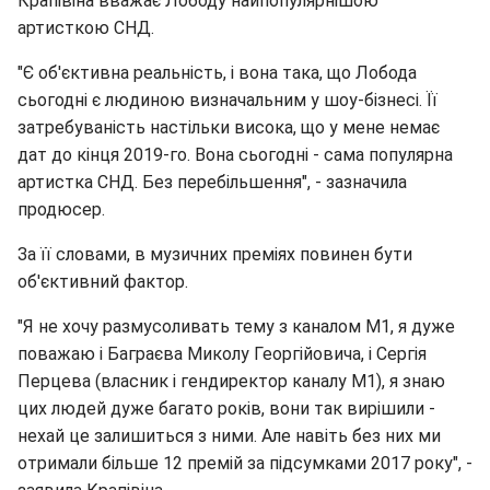
Крапівіна вважає Лободу найпопулярнішою
артисткою СНД.
"Є об'єктивна реальність, і вона така, що Лобода
сьогодні є людиною визначальним у шоу-бізнесі. Її
затребуваність настільки висока, що у мене немає
дат до кінця 2019-го. Вона сьогодні - сама популярна
артистка СНД. Без перебільшення", - зазначила
продюсер.
За її словами, в музичних преміях повинен бути
об'єктивний фактор.
"Я не хочу размусоливать тему з каналом М1, я дуже
поважаю і Баграєва Миколу Георгійовича, і Сергія
Перцева (власник і гендиректор каналу М1), я знаю
цих людей дуже багато років, вони так вирішили -
нехай це залишиться з ними. Але навіть без них ми
отримали більше 12 премій за підсумками 2017 року", -