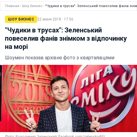
Главная
›
Шоу бизнес
›
"Чудики в трусах": Зеленський повеселив фанів знім
ШОУ БИЗНЕС
22 июня 2018 · 17:56
"Чудики в трусах": Зеленський
повеселив фанів знімком з відпочинку
на морі
Шоумен показав архівне фото з кварталівцями
Фото: Володимир Зеленський (facebook.com/zelenskiy95)