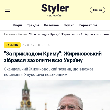
rbc.ua
Люди
Тренды
Полезное
Вкусно
Гороскопы
Главная
›
Жизнь
›
"За прикладом Криму": Жириновський зібрався захопити 
ЖИЗНЬ
22 июня 2018 · 18:14
"За прикладом Криму": Жириновський
зібрався захопити всю Україну
Скандальний Жириновський заявив, що вважає
повалення Януковича незаконним