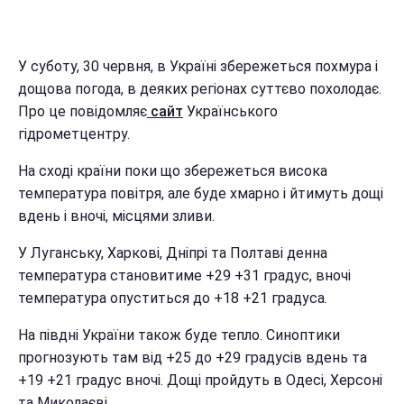
У суботу, 30 червня, в Україні збережеться похмура і
дощова погода, в деяких регіонах суттєво похолодає.
Про це повідомляє
сайт
Українського
гідрометцентру.
На сході країни поки що збережеться висока
температура повітря, але буде хмарно і йтимуть дощі
вдень і вночі, місцями зливи.
У Луганську, Харкові, Дніпрі та Полтаві денна
температура становитиме +29 +31 градус, вночі
температура опуститься до +18 +21 градуса.
На півдні України також буде тепло. Синоптики
прогнозують там від +25 до +29 градусів вдень та
+19 +21 градус вночі. Дощі пройдуть в Одесі, Херсоні
та Миколаєві.