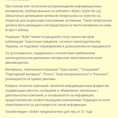
При полном или частичном воспроизведении информационных
материалов, опубликованных на вебсайте «Styler» (styler.rbc.ua),
обязательно размещение активной гиперссылки на styler.rbc.ua,
открытой для индексации поисковыми системами. Такая гиперссылка
должна быть размещена непосредственно в тексте материала не ниже
второго абзаца.
Редакция "Styler" может не разделять точку зрения авторов
публикаций. Оценочные суждения, согласно законодательству
Украины, не подлежат опровержению и доказыванию их правдивости.
За достоверность, содержание и соответствие требованиям
законодательства рекламных материалов ответственность несет
рекламодатель.
Материалы, отмеченные плашками "Пресс-релиз", "Спецпроект",
"Партнерский материал", "Promo", "Благотворительность" и "Резонанс",
размещаются на правах рекламы.
Рубрика «Новости компаний» является информационным форматом,
содержащим новости, сообщения и объявления, связанные с
деятельностью компаний, и основывается на информации,
предоставленной соответствующими компаниями. Редакция не несет
ответственности за достоверность такой информации.
Онлайн-медиа «Styler» предназначено для лиц от 21 года.