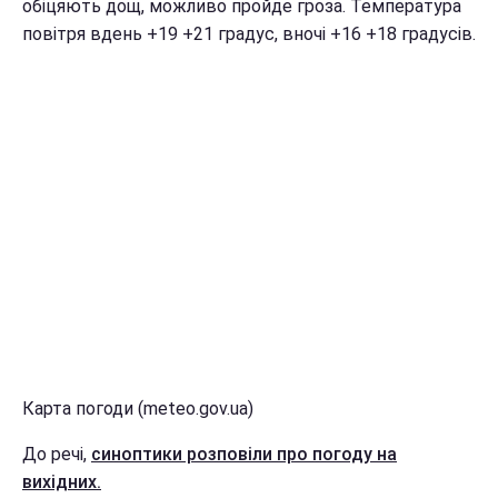
обіцяють дощ, можливо пройде гроза. Температура
повітря вдень +19 +21 градус, вночі +16 +18 градусів.
Карта погоди (meteo.gov.ua)
До речі,
синоптики розповіли про погоду на
вихідних.