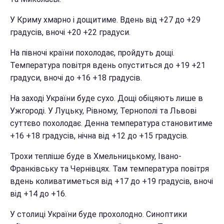
У Криму хмарно і дощитиме. Вдень від +27 до +29
градусів, вночі +20 +22 градуси.
На півночі країни похолодає, пройдуть дощі.
Температура повітря вдень опуститься до +19 +21
градуси, вночі до +16 +18 градусів.
На заході України буде сухо. Дощі обіцяють лише в
Ужгороді. У Луцьку, Рівному, Тернополі та Львові
суттєво похолодає. Денна температура становитиме
+16 +18 градусів, нічна від +12 до +15 градусів.
Трохи тепліше буде в Хмельницькому, Івано-
Франківську та Чернівцях. Там температура повітря
вдень коливатиметься від +17 до +19 градусів, вночі
від +14 до +16.
У столиці України буде прохолодно. Синоптики