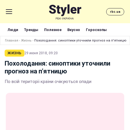
rbc.ua
Люди
Тренды
Полезное
Вкусно
Гороскопы
Главная
›
Жизнь
›
Похолодання: синоптики уточнили прогноз на п'ятницю
ЖИЗНЬ
29 июня 2018, 09:20
Похолодання: синоптики уточнили
прогноз на п'ятницю
По всій території країни очікуються опади