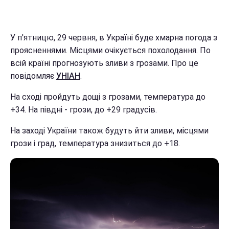
У п'ятницю, 29 червня, в Україні буде хмарна погода з
проясненнями. Місцями очікується похолодання. По
всій країні прогнозують зливи з грозами. Про це
повідомляє
УНІАН
.
На сході пройдуть дощі з грозами, температура до
+34. На півдні - грози, до +29 градусів.
На заході України також будуть йти зливи, місцями
грози і град, температура знизиться до +18.