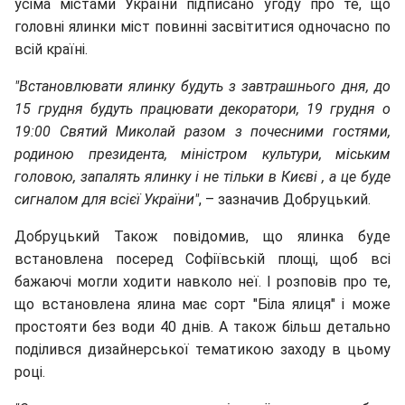
усіма містами України підписано угоду про те, що
головні ялинки міст повинні засвітитися одночасно по
всій країні.
"Встановлювати ялинку будуть з завтрашнього дня, до
15 грудня будуть працювати декоратори, 19 грудня о
19:00 Святий Миколай разом з почесними гостями,
родиною президента, міністром культури, міським
головою, запалять ялинку і не тільки в Києві , а це буде
сигналом для всієї України"
, – зазначив Добруцький.
Добруцький Також повідомив, що ялинка буде
встановлена посеред Софіївській площі, щоб всі
бажаючі могли ходити навколо неї. І розповів про те,
що встановлена ялина має сорт "Біла ялиця" і може
простояти без води 40 днів. А також більш детально
поділився дизайнерської тематикою заходу в цьому
році.