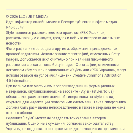
© 2026 LLC «UBT MEDIA»
Идентификатор онлайн-медиа в Реестре субъектов в сфере медиа —
R40-05347
Styler является развлекательным проектом «РБК-Украина»,
рассказывающим о людях, трендах и всё, что интересно читать вне
новостей.
Фотографии, иллюстрации и другие изображения принадлежат их
правообладателям. Использование фотографий, отмеченных Getty
Images, допускается исключительно при наличии письменного
разрешения фотоагентства Getty Images. Фотографии, отмеченные
логотипом «Styler» или подписанные «Styler» или «РБК-Украина», могут
использоваться на условиях лицензии Creative Commons Attribution
4.0 International.
При полном или частичном воспроизведении информационных
материалов, опубликованных на вебсайте «Styler» (styler.rbc.ua),
обязательно размещение активной гиперссылки на styler.rbc.ua,
открытой для индексации поисковыми системами. Такая гиперссылка
должна быть размещена непосредственно в тексте материала не ниже
второго абзаца.
Редакция "Styler" может не разделять точку зрения авторов
публикаций. Оценочные суждения, согласно законодательству
Украины, не подлежат опровержению и доказыванию их правдивости.