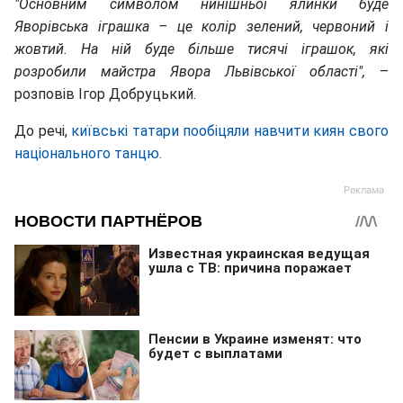
"Основним символом нинішньої ялинки буде
Яворівська іграшка – це колір зелений, червоний і
жовтий. На ній буде більше тисячі іграшок, які
розробили майстра Явора Львівської області",
–
розповів Ігор Добруцький.
До речі,
київські татари пообіцяли навчити киян свого
національного танцю.