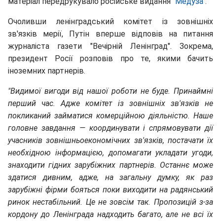
матеріал передрукувало російське видання
"Медуза"
.
Очоливши ленінградський комітет із зовнішніх
зв'язків мерії, Путін вперше відповів на питання
журналіста газети "Вечірній Ленінград". Зокрема,
президент Росії розповів про те, якими бачить
іноземних партнерів.
"Видимої вигоди від нашої роботи не буде. Принаймні
перший час. Адже комітет із зовнішніх зв'язків не
покликаний займатися комерційною діяльністю. Наше
головне завдання — координувати і спрямовувати дії
учасників зовнішньоекономічних зв'язків, постачати їх
необхідною інформацією, допомагати укладати угоди,
знаходити гідних зарубіжних партнерів. Останнє може
здатися дивним, адже, на загальну думку, як раз
зарубіжні фірми бояться поки виходити на радянський
ринок нестабільний. Це не зовсім так. Пропозицій з-за
кордону до Ленінграда надходить багато, але не всі їх