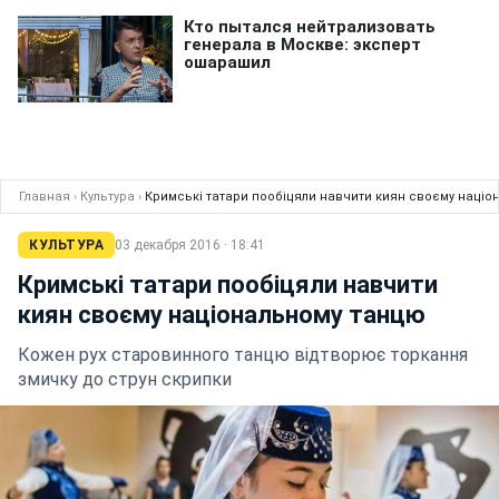
Главная
›
Культура
›
Кримські татари пообіцяли навчити киян своєму націо
КУЛЬТУРА
03 декабря 2016 · 18:41
Кримські татари пообіцяли навчити
киян своєму національному танцю
Кожен рух старовинного танцю відтворює торкання
змичку до струн скрипки