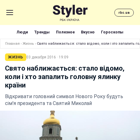
rbc.ua
Люди
Тренды
Полезное
Вкусно
Гороскопы
Главная
›
Жизнь
›
Свято наближається: стало відомо, коли і хто запалить го
ЖИЗНЬ
03 декабря 2016 · 19:09
Свято наближається: стало відомо,
коли і хто запалить головну ялинку
країни
Відкривати головний символ Нового Року будуть
сім'я президента та Святий Миколай