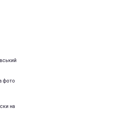
ївський
ла фото
ски на