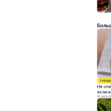
Больш
ТРЕНД
Не спе
если 
06 август