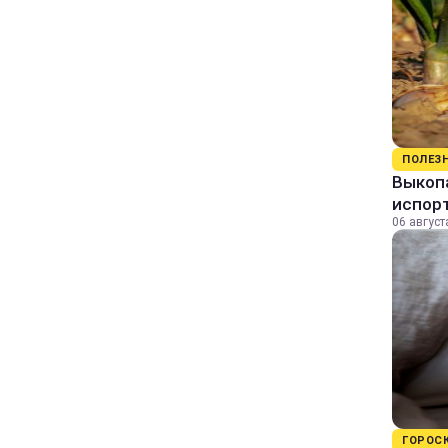
ПОЛЕЗ
Выкопа
испор
06 август
ГОРОС