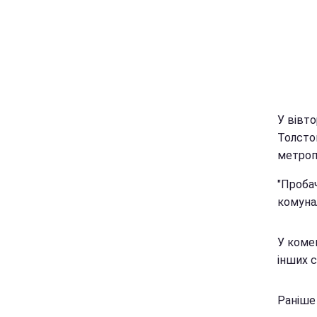
У вівто
Толстог
метроп
"Пробач
комуна
У коме
інших с
Раніше