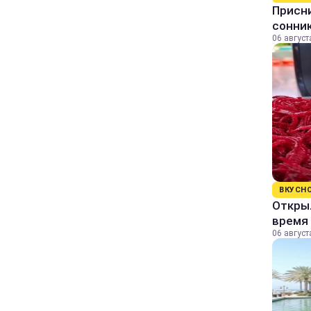
Присни
сонни
06 август
ВКУСН
Открыл
время 
06 август