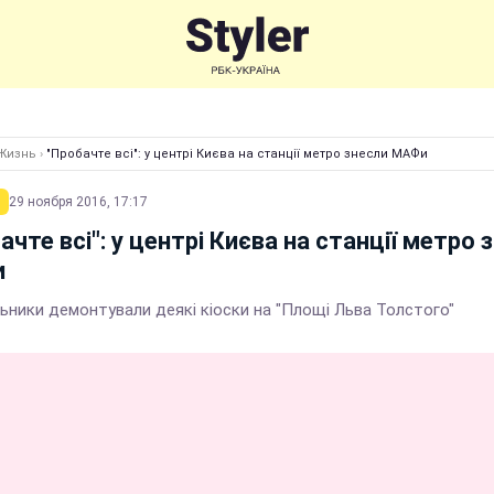
Жизнь
›
"Пробачте всі": у центрі Києва на станції метро знесли МАФи
29 ноября 2016, 17:17
ачте всі": у центрі Києва на станції метро 
и
ьники демонтували деякі кіоски на "Площі Льва Толстого"