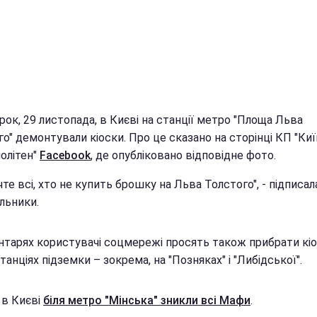
рок, 29 листопада, в Києві на станції метро "Площа Льва
о" демонтували кіоски. Про це сказано на сторінці КП "Ки
олітен"
Facebook
, де опубліковано відповідне фото.
те всі, хто не купить брошку на Льва Толстого", - підписа
льники.
нтарях користувачі соцмережі просять також прибрати кіо
танціях підземки – зокрема, на "Позняках" і "Либідської".
 в Києві
біля метро "Мінська" зникли всі Мафи
.