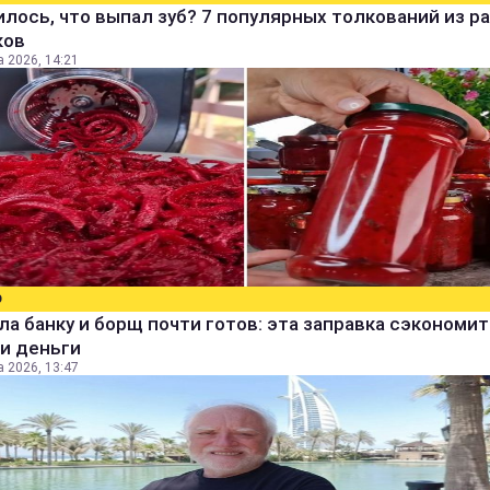
лось, что выпал зуб? 7 популярных толкований из р
ков
а 2026, 14:21
О
а банку и борщ почти готов: эта заправка сэкономит
и деньги
а 2026, 13:47