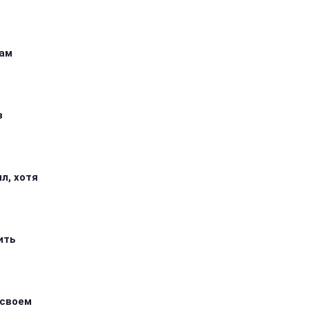
кам
з
л, хотя
ить
 своем