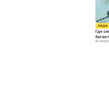
ЛЮДИ
Где се
бегае
06 август