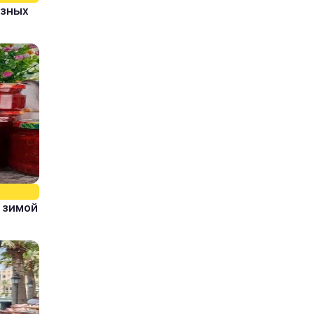
азных
 зимой