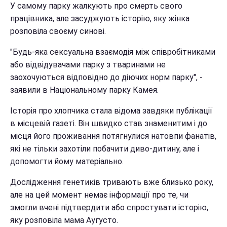
У самому парку жалкують про смерть свого
працівника, але засуджують історію, яку жінка
розповіла своєму синові.
"Будь-яка сексуальна взаємодія між співробітниками
або відвідувачами парку з тваринами не
заохочуються відповідно до діючих норм парку", -
заявили в Національному парку Камея.
Історія про хлопчика стала відома завдяки публікації
в місцевій газеті. Він швидко став знаменитим і до
місця його проживання потягнулися натовпи фанатів,
які не тільки захотіли побачити диво-дитину, але і
допомогти йому матеріально.
Дослідження генетиків тривають вже близько року,
але на цей момент немає інформації про те, чи
змогли вчені підтвердити або спростувати історію,
яку розповіла мама Аугусто.