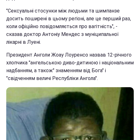
"Сексуальні стосунки між людьми та шимпанзе
досить поширені в цьому регіоні, але це перший раз,
коли офіційно повідомляється про вагітність", -
сказав доктор Антоніу Мендес з муніципальної
лікарні в Луені.
Президент Анголи Жоау Лоуренсо назвав 12-річного
хлопчика "ангельською диво-дитиною і національним
надбанням, а також" знаменням від Бога" і
"свідченням величі Республіки Ангола".