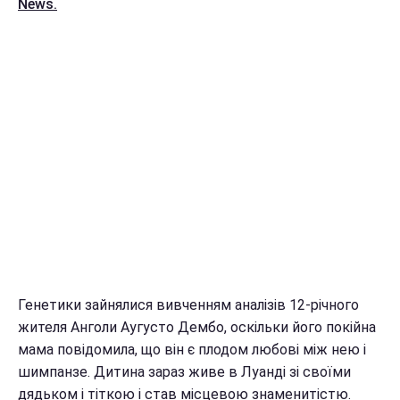
News.
Генетики зайнялися вивченням аналізів 12-річного
жителя Анголи Аугусто Дембо, оскільки його покійна
мама повідомила, що він є плодом любові між нею і
шимпанзе. Дитина зараз живе в Луанді зі своїми
дядьком і тіткою і став місцевою знаменитістю.