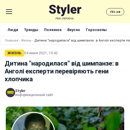
rbc.ua
Люди
Тренды
Полезное
Вкусно
Гороскопы
Главная
›
Жизнь
›
Дитина "народилася" від шимпанзе: в Анголі експерти п
ЖИЗНЬ
04 июня 2021, 19:42
Дитина "народилася" від шимпанзе: в
Анголі експерти перевіряють гени
хлопчика
Styler
информационный сайт