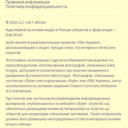
Правовая информация
Политика конфиденциальности
© 2026 LLC «UBT MEDIA»
Идентификатор онлайн-медиа в Реестре субъектов в сфере медиа —
R40-05347
Styler является развлекательным проектом «РБК-Украина»,
рассказывающим о людях, трендах и всё, что интересно читать вне
новостей.
Фотографии, иллюстрации и другие изображения принадлежат их
правообладателям. Использование фотографий, отмеченных Getty
Images, допускается исключительно при наличии письменного
разрешения фотоагентства Getty Images. Фотографии, отмеченные
логотипом «Styler» или подписанные «Styler» или «РБК-Украина», могут
использоваться на условиях лицензии Creative Commons Attribution
4.0 International.
При полном или частичном воспроизведении информационных
материалов, опубликованных на вебсайте «Styler» (styler.rbc.ua),
обязательно размещение активной гиперссылки на styler.rbc.ua,
открытой для индексации поисковыми системами. Такая гиперссылка
должна быть размещена непосредственно в тексте материала не ниже
второго абзаца.