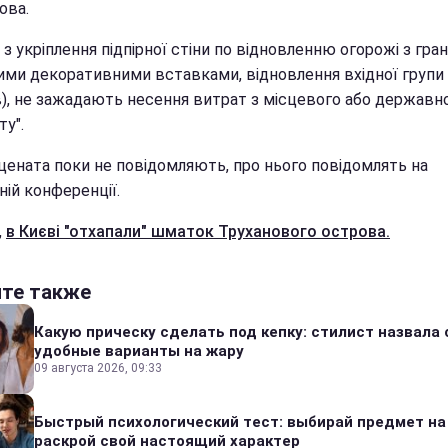
ова.
з укріплення підпірної стіни по відновленню огорожі з грані
ими декоративними вставками, відновлення вхідної групи (
ів), не зажадають несення витрат з місцевого або державн
у".
ецената поки не повідомляють, про нього повідомлять на
ій конференції.
,
в Києві "отхапали" шматок Труханового острова.
йте также
Какую прическу сделать под кепку: стилист назвала
удобные варианты на жару
09 августа 2026, 09:33
Быстрый психологический тест: выбирай предмет на
раскрой свой настоящий характер