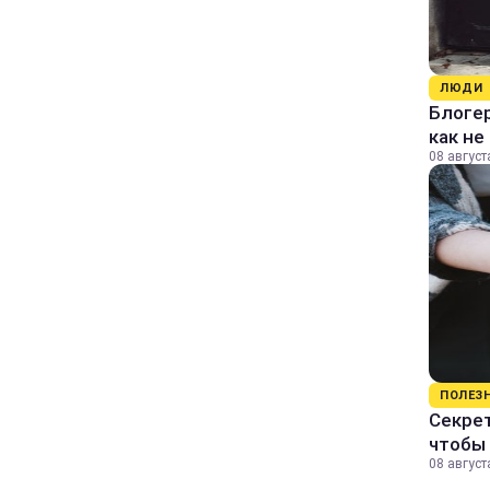
ЛЮДИ
Блогер
как не
08 август
ПОЛЕЗ
Секрет
чтобы 
08 август