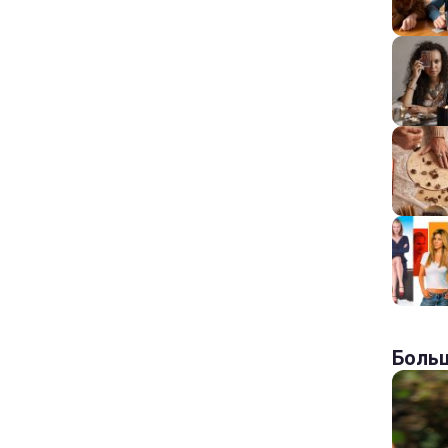
Больш