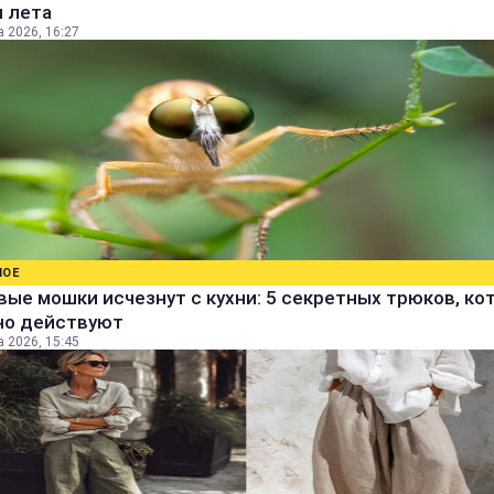
м лета
а 2026, 16:27
НОЕ
ые мошки исчезнут с кухни: 5 секретных трюков, ко
но действуют
а 2026, 15:45