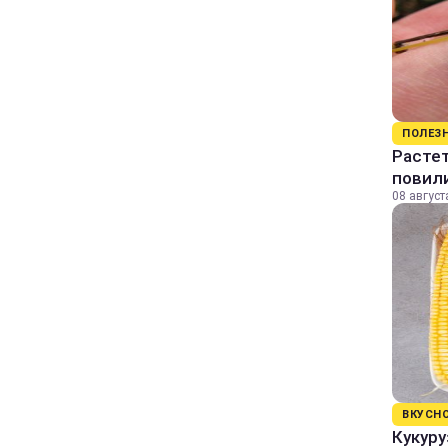
ПОЛЕЗ
Растет
повили
08 август
ВКУСН
Кукуру