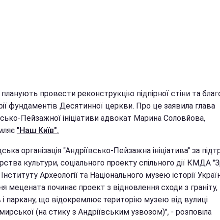
 планують провести реконструкцію підпірної стіни та благ
рії фундаментів Десятинної церкви. Про це заявила глава
всько-Пейзажної ініціативи адвокат Марина Соловйова,
мляє
"Наш Київ".
ська організація "Андріївсько-Пейзажна ініціатива" за під
рства культури, соціального проекту спільного дії КМДА "
 Інституту Археології та Національного музею історії Україн
я мецената починає проект з відновлення сходи з граніту,
в і паркану, що відокремлює територію музею від вулиці
ирської (на стику з Андріївським узвозом)", - розповіла