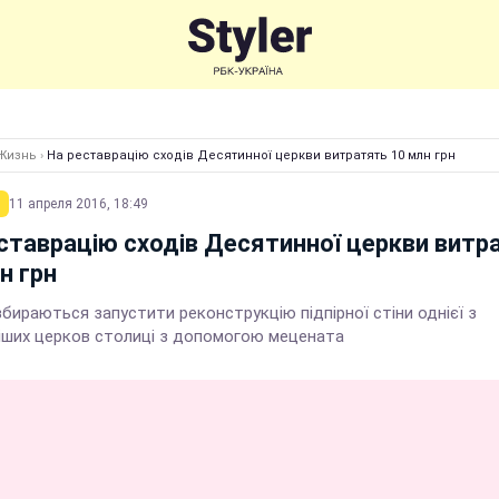
Жизнь
›
На реставрацію сходів Десятинної церкви витратять 10 млн грн
11 апреля 2016, 18:49
ставрацію сходів Десятинної церкви витр
н грн
збираються запустити реконструкцію підпірної стіни однієї з
іших церков столиці з допомогою мецената