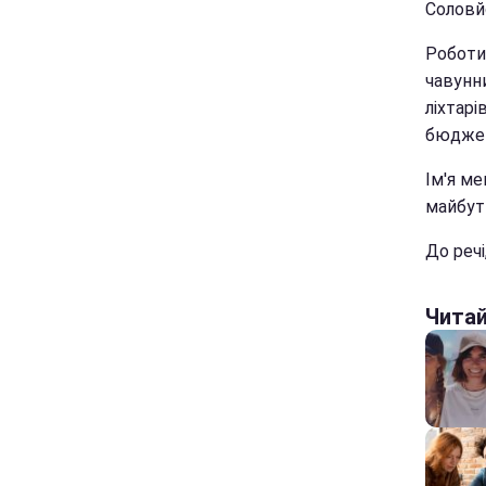
Соловй
Роботи 
чавунн
ліхтар
бюджет
Ім'я м
майбутн
До речі
Чита