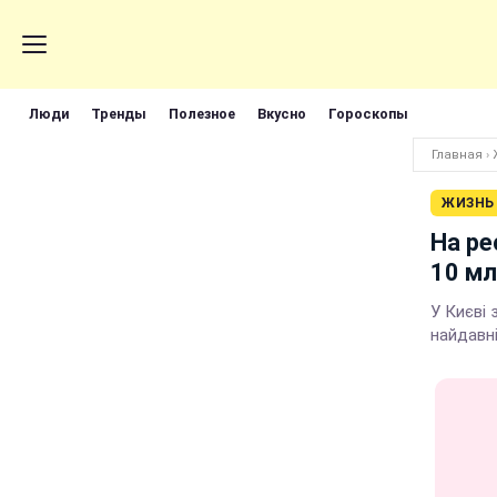
Люди
Тренды
Полезное
Вкусно
Гороскопы
Главная
›
ЖИЗНЬ
На ре
10 мл
У Києві 
найдавн