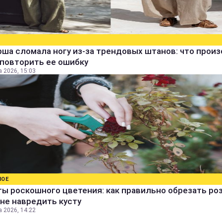
ша сломала ногу из-за трендовых штанов: что прои
 повторить ее ошибку
а 2026, 15:03
НОЕ
ы роскошного цветения: как правильно обрезать ро
не навредить кусту
а 2026, 14:22