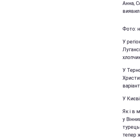
Анна, С
виявили
Фото: н
У регіо
Лугансь
хлопчик
У Терно
Христин
варіант
У Києв
Як і в 
у Вінни
турецьк
тепер ж