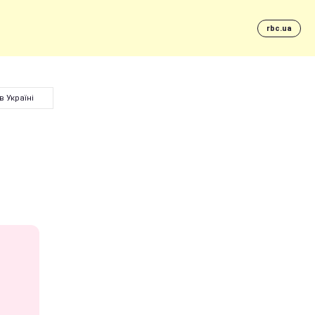
rbc.ua
в Україні