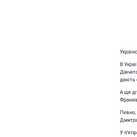
Українс
В Украї
Дівчат
дають 
А ще ді
Франків
Певно, 
Дмитра
У п'яті