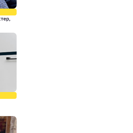
ктер,