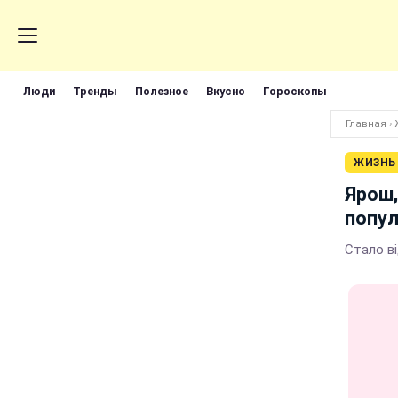
Люди
Тренды
Полезное
Вкусно
Гороскопы
Главная
›
ЖИЗНЬ
Ярош,
попул
Стало ві