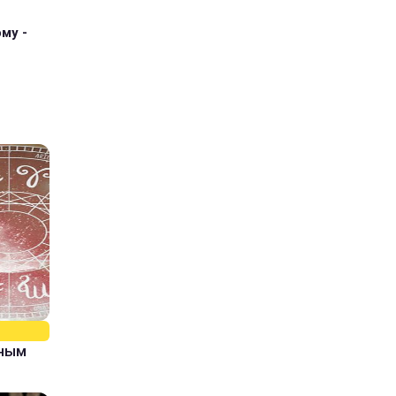
му -
рным