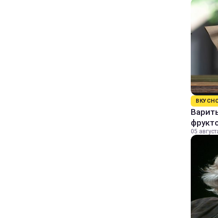
ВКУСН
Варит
фрукто
05 август