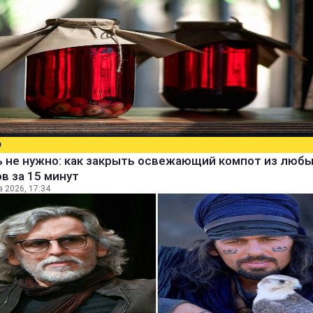
О
ь не нужно: как закрыть освежающий компот из люб
в за 15 минут
а 2026, 17:34