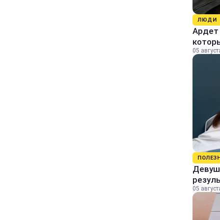
ЛЮДИ
Ардет 
котор
05 август
ПОЛЕЗ
Девушк
резул
05 август