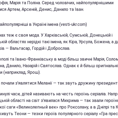
офія, Марія та Поліна. Серед чоловічих, найпопулярнішими
ся Артем, Арсеній, Денис, Данило та Іван.
айпопулярніші в Україні імена (vesti-ukr.com)
нах теж є своя мода. У Харківській, Сумській, Донецькій і
кій областях нерідкі такі імена, як Кіра, Урсула, Божена, а д
ів — Вальтасар, Гордій і Доброслав.
полі та Івано-Франківську в моді більш звичні Марія, Солом
а, Данило, Назарій і Святослав. Однак є й більш оригінальні
и (наприклад, Ярош).
і почали з'являтися Меланії — так звуть дружину президен
минулі часи, дітей називають на честь героїнь серіалів. Напр
цькій області на світ з'явилася Михрима — так звали герої
ої саги «Великолепный век» про Роксолану, а в Дніпрі та 
ивуть Теони — тезки героїв популярного серіалу «Гра прес