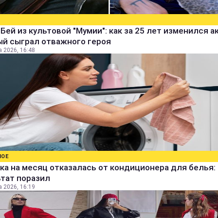
Бей из культовой "Мумии": как за 25 лет изменился а
ый сыграл отважного героя
а 2026, 16:48
НОЕ
а на месяц отказалась от кондиционера для белья:
ьтат поразил
а 2026, 16:19