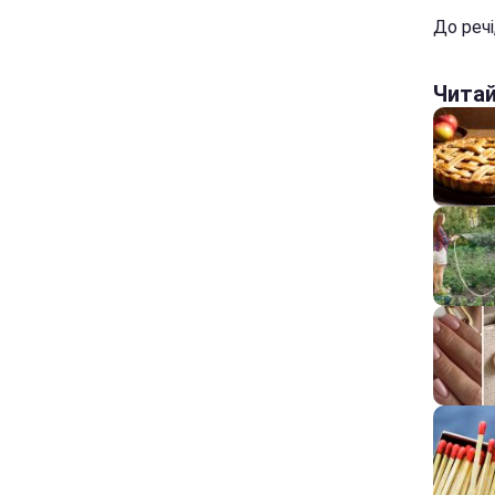
До речі
Чита