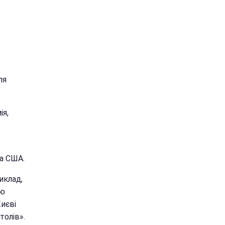
ля
ія,
та США.
иклад,
ню
Києві
толів».