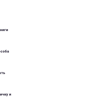
книги
особа
ать
ичку и