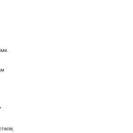
ими.
ам
"
тасія,