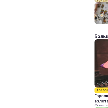
Больш
ГОРОС
Гороск
взлет
05 август