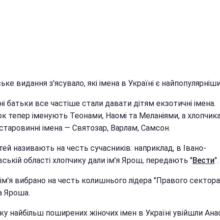
ьке видання з'ясувало, які імена в Україні є найпопулярніш
ні батьки все частіше стали давати дітям екзотичні імена.
ок тепер іменують Теонами, Наомі та Меланіями, а хлопчик
старовинні імена — Святозар, Варлам, Самсон.
тей називають на честь сучасників: наприклад, в Івано-
ській області хлопчику дали ім'я Ярош, передають "
Вести
".
ім'я вибрано на честь колишнього лідера "Правого сектора
 Яроша.
рку найбільш поширених жіночих імен в Україні увійшли Анас