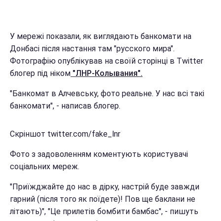
У мережі показали, як виглядають банкомати на
Донбасі після настання там "русского мира".
Фотографію опублікував на своїй сторінці в Twitter
блогер під ніком
"ЛНР-Колывания".
"Банкомат в Алчевську, фото реальне. У нас всі такі
банкомати", - написав блогер.
Скріншот twitter.com/fake_lnr
Фото з задоволенням коментують користувачі
соціальних мереж.
"Приїжджайте до нас в дірку, настрій буде завжди
гарний (після того як поїдете)! Пов ще баклани не
літають)", "Це прилетів бомбити бамбас", - пишуть