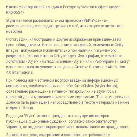
Идентификатор онлайн-медиа в Реестре субъектов в сфере медиа —
R40-05347
Styler является развлекательным проектом «РБК-Украина»,
рассказывающим о людях, трендах и всё, что интересно читать вне
новостей.
Фотографии, иллюстрации и другие изображения принадлежат их
правообладателям. Использование фотографий, отмеченных Getty
Images, допускается исключительно при наличии письменного
разрешения фотоагентства Getty Images. Фотографии, отмеченные
логотипом «Styler» или подписанные «Styler» или «РБК-Украина», могут
использоваться на условиях лицензии Creative Commons Attribution
4.0 International.
При полном или частичном воспроизведении информационных
материалов, опубликованных на вебсайте «Styler» (styler.rbc.ua),
обязательно размещение активной гиперссылки на styler.rbc.ua,
открытой для индексации поисковыми системами. Такая гиперссылка
должна быть размещена непосредственно в тексте материала не ниже
второго абзаца.
Редакция "Styler" может не разделять точку зрения авторов
публикаций. Оценочные суждения, согласно законодательству
Украины, не подлежат опровержению и доказыванию их правдивости.
За достоверность, содержание и соответствие требованиям