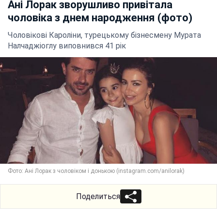
Ані Лорак зворушливо привітала
чоловіка з днем народження (фото)
Чоловікові Кароліни, турецькому бізнесмену Мурата
Налчаджіоглу виповнився 41 рік
Фото: Ані Лорак з чоловіком і донькою (instagram.com/anilorak)
Поделиться