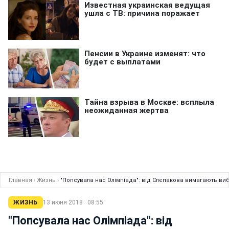
Главная
›
Жизнь
›
"Попсувала нас Олімпіада": від Слєпакова вимагають ви
ЖИЗНЬ
13 июня 2018 · 08:55
"Попсувала нас Олімпіада": від