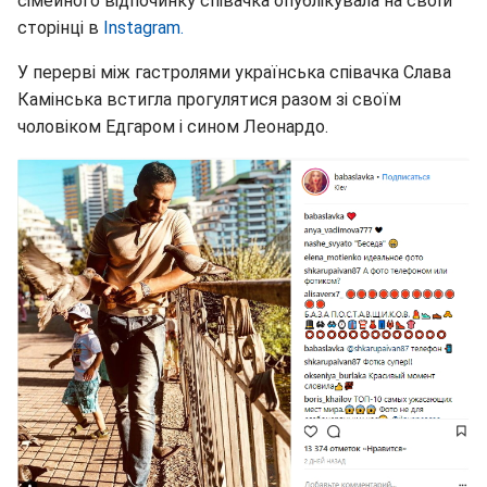
сімейного відпочинку співачка опублікувала на своїй
сторінці в
Instagram.
У перерві між гастролями українська співачка Слава
Камінська встигла прогулятися разом зі своїм
чоловіком Едгаром і сином Леонардо.