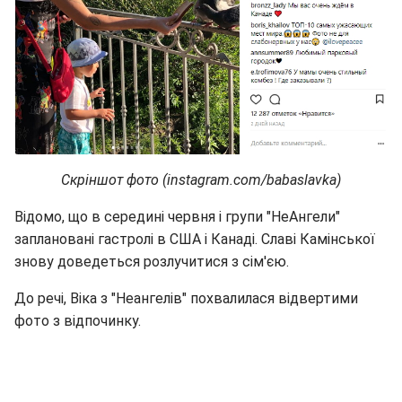
Скріншот фото (instagram.com/babaslavka)
Відомо, що в середині червня і групи "НеАнгели"
заплановані гастролі в США і Канаді. Славі Камінської
знову доведеться розлучитися з сім'єю.
До речі, Віка з "Неангелів" похвалилася відвертими
фото з відпочинку.