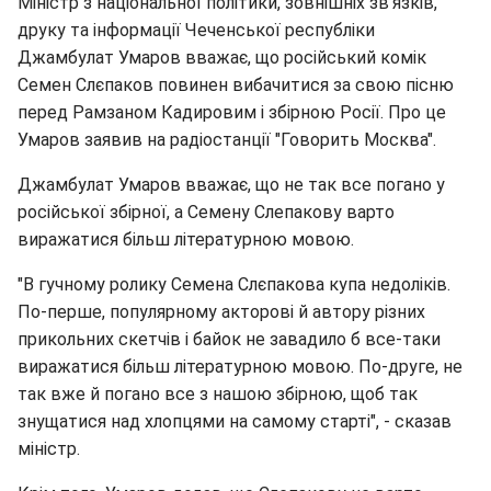
Міністр з національної політики, зовнішніх зв'язків,
друку та інформації Чеченської республіки
Джамбулат Умаров вважає, що російський комік
Семен Слєпаков повинен вибачитися за свою пісню
перед Рамзаном Кадировим і збірною Росії. Про це
Умаров заявив на радіостанції "Говорить Москва".
Джамбулат Умаров вважає, що не так все погано у
російської збірної, а Семену Слепакову варто
виражатися більш літературною мовою.
"В гучному ролику Семена Слєпакова купа недоліків.
По-перше, популярному акторові й автору різних
прикольних скетчів і байок не завадило б все-таки
виражатися більш літературною мовою. По-друге, не
так вже й погано все з нашою збірною, щоб так
знущатися над хлопцями на самому старті", - сказав
міністр.