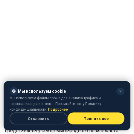
🍪
Мы используем cookie
✕
Мы используем файлы cookie для анализа трафика и
персонализации контента. Прочитайте нашу Политику
конфиденциальности.
Подробнее
Мюнхенський кінофестиваль оголосив конкурсну
Отклонить
Принять все
програму. Драма "Донбас" Сергія Лозниці буде
представлена у секції міжнародного незалежного