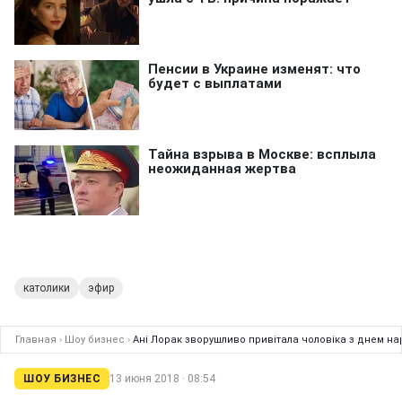
католики
эфир
Главная
›
Шоу бизнес
›
Ані Лорак зворушливо привітала чоловіка з днем н
ШОУ БИЗНЕС
13 июня 2018 · 08:54