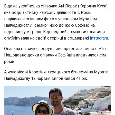
Відома українська співачка Ані Лорак (Кароліна Куєк),
яка веде активну кар'єрну діяльність в Росії,
поділилася спільним фото з чоловіком Муратом
Налчаджиоглу і семирічною дочкою Софією на
відпочинку в Греції. Відповідний знімок виконавиця
опублікувала на своїй сторінці в соцмережі
Instagram.
Опальна співачка зворушливо привітала свою сім'ю.
Нещодавно дочки співачки Софійці виповнилося сім
років.
А чоловікові Кароліни, турецького бізнесмена Мурата
Налчаджіоглу 12 червня виповнився 41 рік.