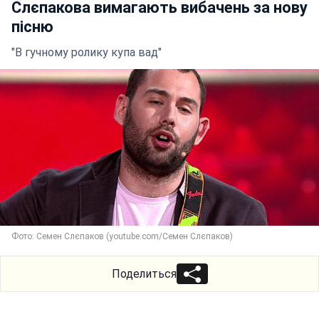
Слєпакова вимагають вибачень за нову
пісню
"В гучному ролику купа вад"
Фото: Семен Слєпаков (youtube.com/Семен Слєпаков)
Поделиться