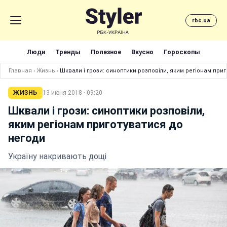
rbc.ua
Люди
Тренды
Полезное
Вкусно
Гороскопы
Главная
›
Жизнь
›
Шквали і грози: синоптики розповіли, яким регіонам при
ЖИЗНЬ
13 июня 2018 · 09:20
Шквали і грози: синоптики розповіли,
яким регіонам приготуватися до
негоди
Україну накривають дощі