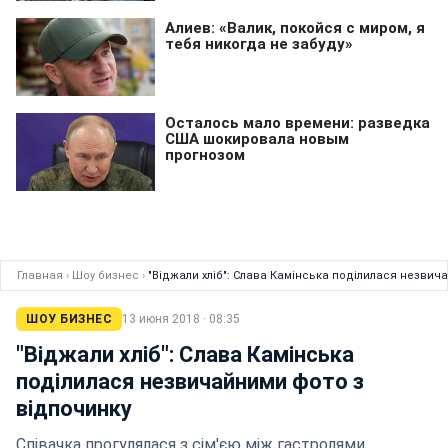
Главная
›
Шоу бизнес
›
"Віджали хліб": Слава Камінська поділилася незвич
ШОУ БИЗНЕС
13 июня 2018 · 08:35
"Віджали хліб": Слава Камінська
поділилася незвичайними фото з
відпочинку
Співачка прогулялася з сім'єю між гастролями