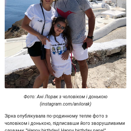
Фото: Ані Лорак з чоловіком і донькою
(instagram.com/anilorak)
Зірка опублікувала по-родинному тепле фото з
чоловіком і донькою, підписавши його зворушливими
словами: "Happy birthday! Happy birthday papa!".