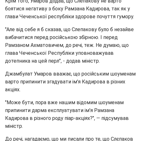
Крім того, Умаров додав, що Слепакову не варто
боятися негативу з боку Рамзана Кадирова, так як у
глави Чеченської республіки здорове почуття гумору.
"Але від себе я б сказав, що Слепакову було б незайве
вибачитися перед російською збірною. І перед
Рамзаном Ахматовичем, до речі, теж. Не думаю, що
глава Чеченської Республіки уповноважував
дотепника на цей перл", - додав міністр.
Джамбулат Умаров вважає, що російським шоуменам
варто припинити згадувати ім'я Кадирова в різних
акціях.
"Може бути, пора вже нашим відомим шоуменам
припинити дарма експлуатувати ім'я Рамзана
Кадирова в різного роду піар-акціях?", — підсумував
міністр.
До речі, нагадаємо, що ми писали про те, що Слєпаков