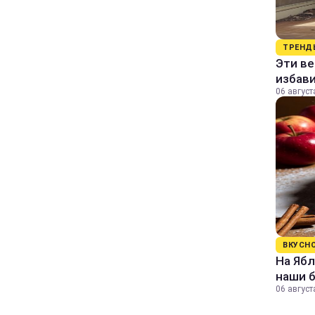
ТРЕНД
Эти в
избави
06 август
ВКУСН
На Ябл
наши 
06 август