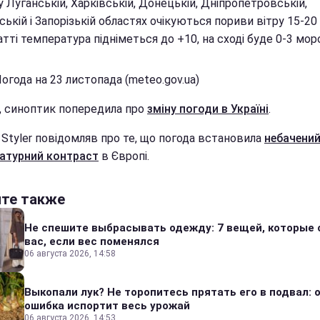
 Луганській, Харківській, Донецькій, Дніпропетровській,
ькій і Запорізькій областях очікуються пориви вітру 15-20 
тті температура підніметься до +10, на сході буде 0-3 моро
огода на 23 листопада (meteo.gov.ua)
і, синоптик попередила про
зміну погоди в Україні
.
 Styler повідомляв про те, що погода встановила
небачени
атурний контраст
в Європі.
йте также
Не спешите выбрасывать одежду: 7 вещей, которые 
вас, если вес поменялся
06 августа 2026, 14:58
Выкопали лук? Не торопитесь прятать его в подвал: 
ошибка испортит весь урожай
06 августа 2026, 14:53