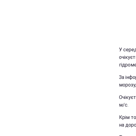
У серед
очікує
гідром
За інфо
морозу,
Очікуєт
м/с.
Крім т
на доро