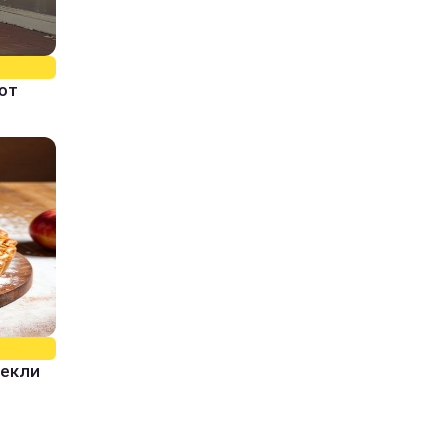
ют
пекли