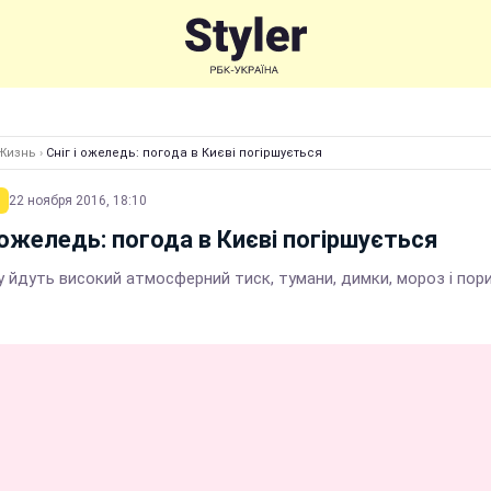
Жизнь
›
Сніг і ожеледь: погода в Києві погіршується
22 ноября 2016, 18:10
і ожеледь: погода в Києві погіршується
у йдуть високий атмосферний тиск, тумани, димки, мороз і пор