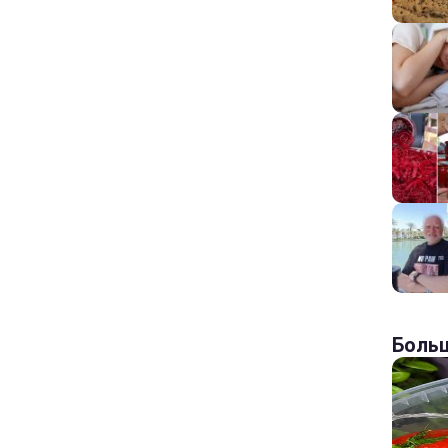
Больш