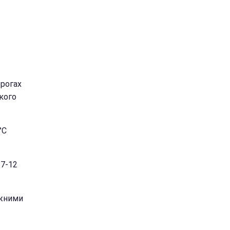
орогах
кого
°С
 7-12
ежними