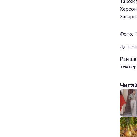
Також у
Херсонс
Закарпа
Фото: П
До реч
Раніше
темпер
Чита