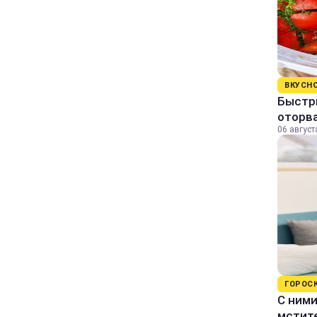
ВКУСН
Быстр
оторва
06 август
ГОРОС
С ними
мстит