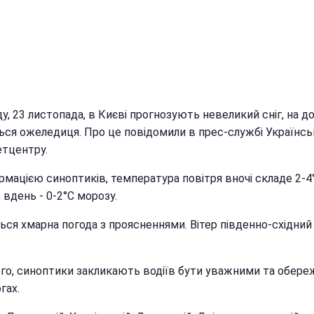
у, 23 листопада, в Києві прогнозують невеликий сніг, на д
ться ожеледиця. Про це повідомили в прес-службі Українсь
етцентру.
рмацією синоптиків, температура повітря вночі складе 2-4
 вдень - 0-2°С морозу.
ься хмарна погода з проясненнями. Вітер південно-східний
ого, синоптики закликають водіїв бути уважними та обер
гах.