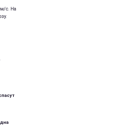
м/с. На
зу.
й
спасут
одна