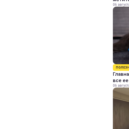
06 август
ПОЛЕЗ
Главна
все е
06 август