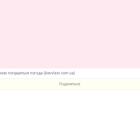
иєві погіршиться погода (kievvlast.com.ua)
Поделиться: