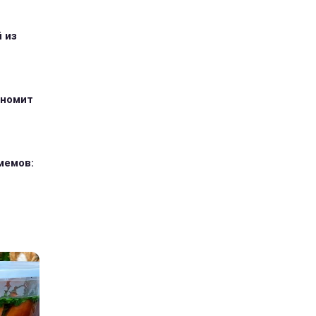
 из
ономит
мемов: