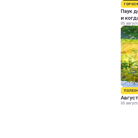
ГОРОС
Паук д
и когд
05 август
ПОЛЕЗ
Август
05 август