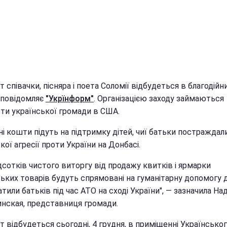
 співачки, пісняра і поета Соломії відбудеться в благодійни
 повідомляє
"Укрїнформ"
. Організацією заходу займаються
сти української громади в США.
і кошти підуть на підтримку дітей, чиї батьки постраждали
кої агресії проти України на Донбасі.
дсотків чистого виторгу від продажу квитків і ярмарки
ьких товарів будуть спрямовані на гуманітарну допомогу д
атили батьків під час АТО на сході України", — зазначила Над
нская, представниця громади.
 відбудеться сьогодні, 4 грудня, в приміщенні Українсько