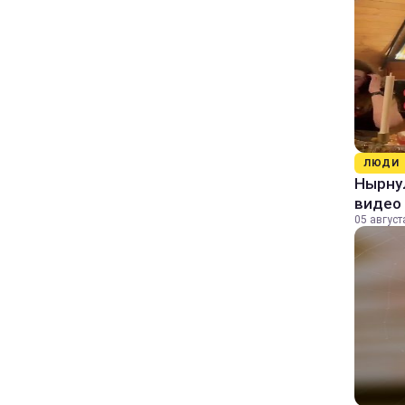
ЛЮДИ
Нырнул
видео
05 август