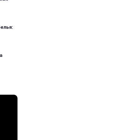
елья:
а