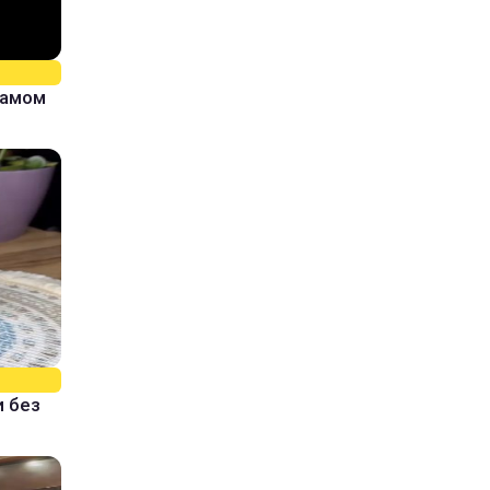
самом
и без