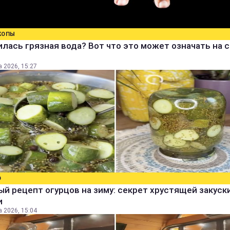
КОПЫ
лась грязная вода? Вот что это может означать на 
а 2026, 15:27
О
й рецепт огурцов на зиму: секрет хрустящей закуск
и
а 2026, 15:04