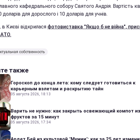
лавного кафедрального собору Святого Андрія. Вартість к
0 доларів для дорослого і 10 доларів для учнів.
, в Києві відкрилася
фотовиставка "Якщо б не війна", при
 АТО.
ктуальная собственность
йте также
Гороскоп до конца лета: кому следует готовиться к
карьерным взлетам и раскрытию тайн
05 августа 2026, 18:13
Варить не нужно: как закрыть освежающий компот и
фруктов за 15 минут
05 августа 2026, 17:34
Ардет Бей из культовой "Мумии": как за 25 лет измен