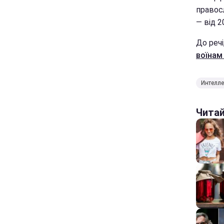
правос
— від 2
До речі
воїнам
Интелле
Чита