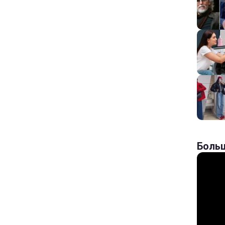
Больш