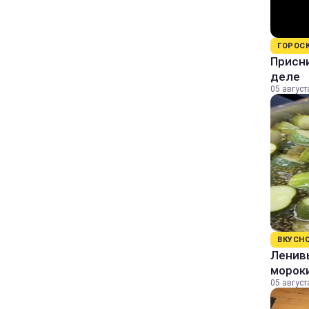
ГОРОС
Присни
деле
05 август
ВКУСН
Ленивы
морок
05 август