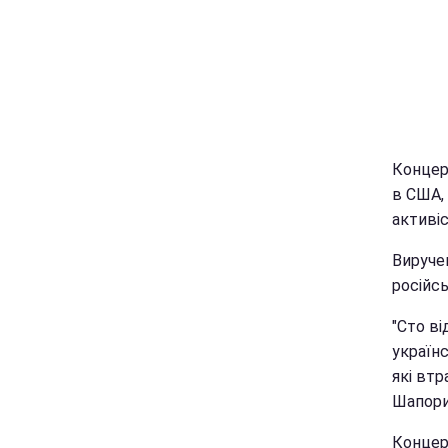
Концерт
в США,
активі
Виручен
російсь
"Сто ві
українс
які втр
Шапори
Концерт