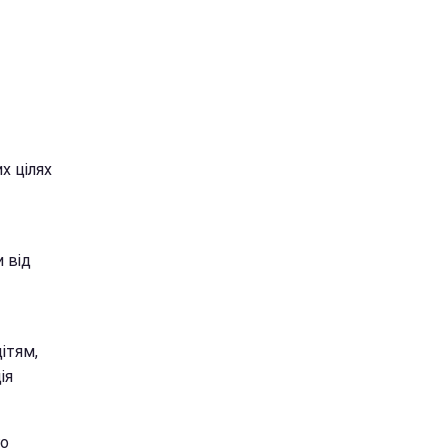
х цілях
 від
ітям,
ія
го