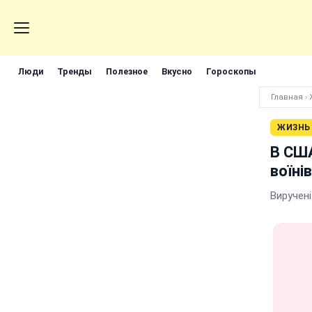
Люди
Тренды
Полезное
Вкусно
Гороскопы
Главная
›
ЖИЗНЬ
В США
воїні
Виручені