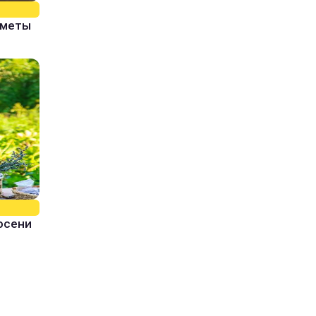
иметы
 осени