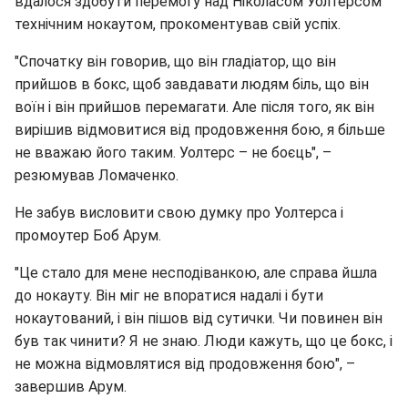
вдалося здобути перемогу над Ніколасом Уолтерсом
технічним нокаутом, прокоментував свій успіх.
"Спочатку він говорив, що він гладіатор, що він
прийшов в бокс, щоб завдавати людям біль, що він
воїн і він прийшов перемагати. Але після того, як він
вирішив відмовитися від продовження бою, я більше
не вважаю його таким. Уолтерс – не боєць", –
резюмував Ломаченко.
Не забув висловити свою думку про Уолтерса і
промоутер Боб Арум.
"Це стало для мене несподіванкою, але справа йшла
до нокауту. Він міг не впоратися надалі і бути
нокаутований, і він пішов від сутички. Чи повинен він
був так чинити? Я не знаю. Люди кажуть, що це бокс, і
не можна відмовлятися від продовження бою", –
завершив Арум.