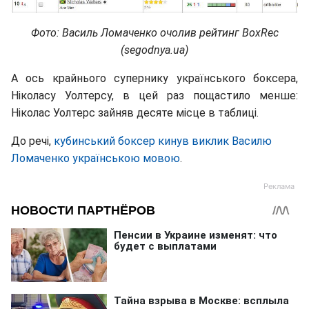
Фото: Василь Ломаченко очолив рейтинг BoxRec
(segodnya.ua)
А ось крайнього супернику українського боксера,
Ніколасу Уолтерсу, в цей раз пощастило менше:
Ніколас Уолтерс зайняв десяте місце в таблиці.
До речi,
кубинський боксер кинув виклик Василю
Ломаченко українською мовою
.