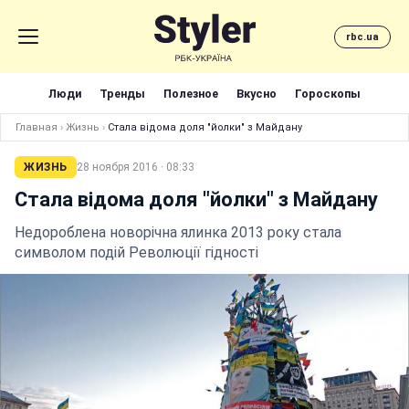
rbc.ua
Люди
Тренды
Полезное
Вкусно
Гороскопы
Главная
›
Жизнь
›
Стала відома доля "йолки" з Майдану
ЖИЗНЬ
28 ноября 2016 · 08:33
Стала відома доля "йолки" з Майдану
Недороблена новорічна ялинка 2013 року стала
символом подій Революції гідності