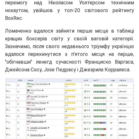
перемогу над Ніколасом Уолтерсом технічним
нокаутом, увійшов у топ-20 світового рейтингу
BoxRec.
Ломаченко вдалося зайняти перше місце в таблиці
кращих боксерів світу у своїй ваговій категорії.
Зазначимо, після свого недавнього тріумфу українцю
вдалося перекинутися з п'ятого місця на перше,
"обігнавши" ленегд сучасності Франциско Варгаса,
Джейсона Сосу, Jose Педрасу і Джезрила Корралеса.