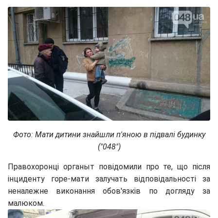
Фото: Мати дитини знайшли п'яною в підвалі будинку
("048")
Правохоронцi органыт повідомили про те, що після
інциденту горе-мати залучать відповідальності за
неналежне виконання обов'язків по догляду за
малюком.