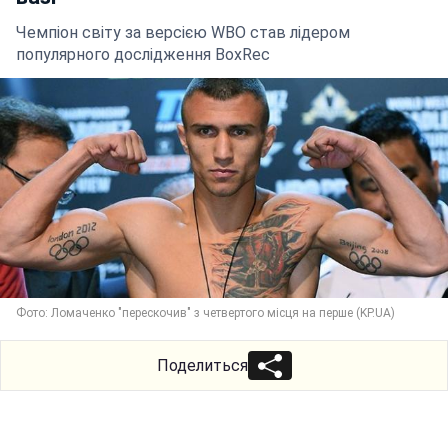
Чемпіон світу за версією WBO став лідером
популярного дослідження BoxRec
Фото: Ломаченко "перескочив" з четвертого місця на перше (KP.UA)
Поделиться