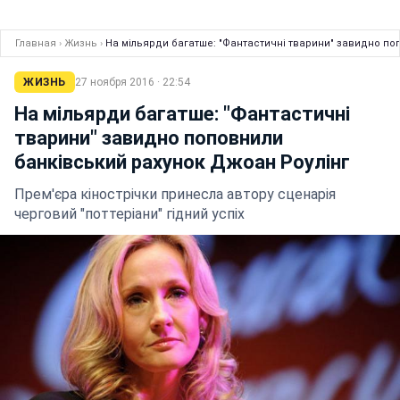
Главная
›
Жизнь
›
На мільярди багатше: "Фантастичні тварини" завидно по
ЖИЗНЬ
27 ноября 2016 · 22:54
На мільярди багатше: "Фантастичні
тварини" завидно поповнили
банківський рахунок Джоан Роулінг
Прем'єра кінострiчки принесла автору сценарія
черговий "поттеріани" гiдний успiх