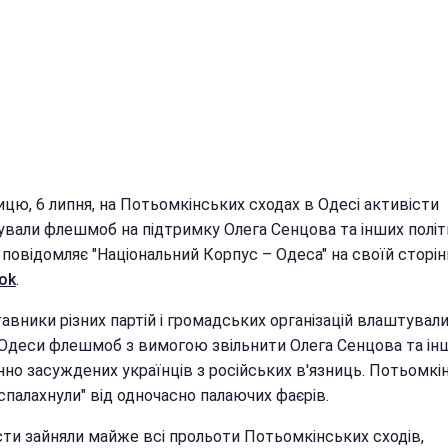
ицю, 6 липня, на Потьомкінських сходах в Одесі активісти
зували флешмоб на підтримку Олега Сенцова та інших полі
, повідомляє "Національний Корпус – Одеса" на своїй сторін
ok
.
вники різних партій і громадських організацій влаштували
 Одеси флешмоб з вимогою звільнити Олега Сенцова та ін
но засуждених українців з російських в'язниць. Потьомкін
спалахнули" від одночасно палаючих фаєрів.
сти зайняли майже всі прольоти Потьомкінських сходів,