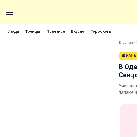
Люди
Тренды
Полезное
Вкусно
Гороскопы
Главная
›
ЖИЗНЬ
В Оде
Сенцо
Учасник
палаючи