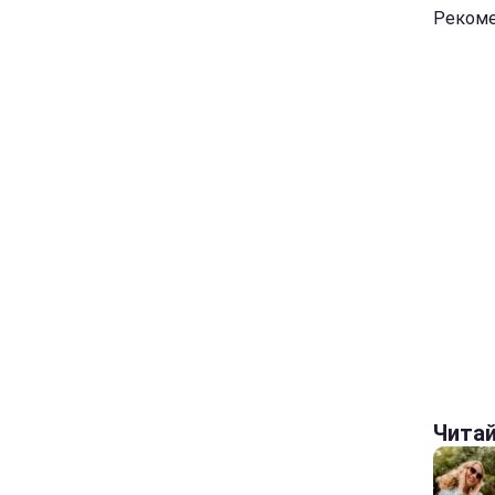
Рекоме
Чита