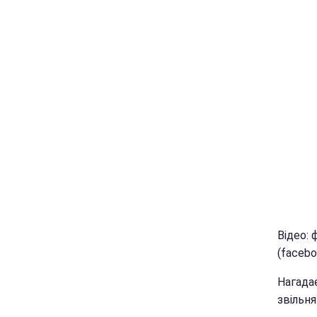
Відео:
(facebo
Нагада
звільня