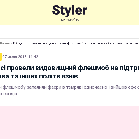
Жизнь
›
В Одесі провели видовищний флешмоб на підтримку Сенцова та інших 
07 июля 2018, 11:42
сі провели видовищний флешмоб на підтр
ва та інших політв'язнів
и флешмобу запалили фаєри в темряві одночасно і вийшов ефе
х сходів