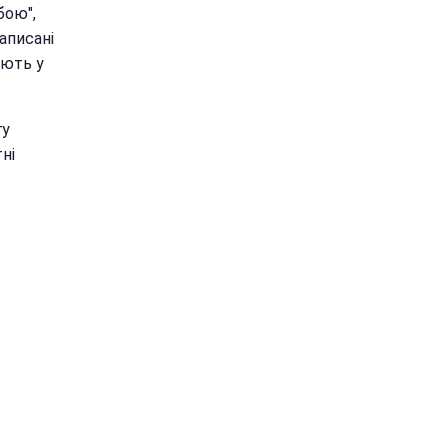
бою",
аписані
ують у
гу
ні