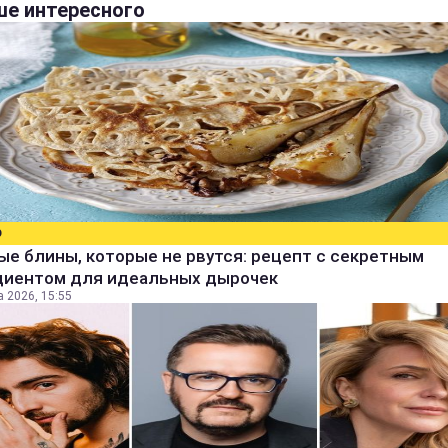
е интересного
О
е блины, которые не рвутся: рецепт с секретным
диентом для идеальных дырочек
а 2026, 15:55