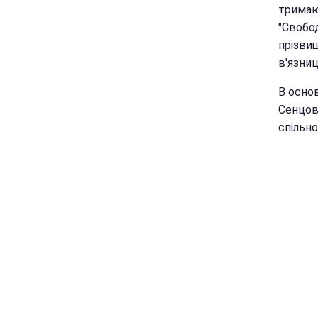
тримаю
"Свобод
прізвищ
в'язниц
В основ
Сенцову
спільно