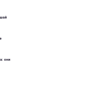
ушай
е
а: они