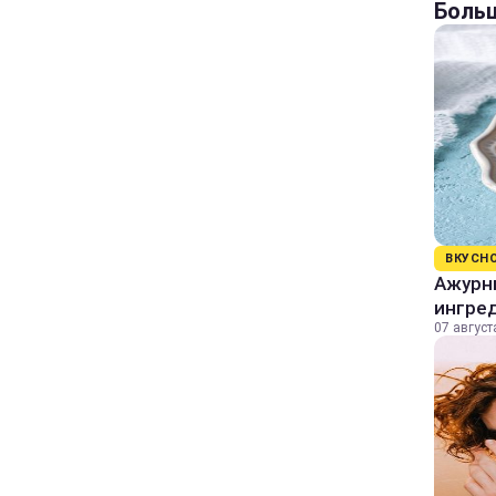
Больш
ВКУСН
Ажурны
ингре
07 август