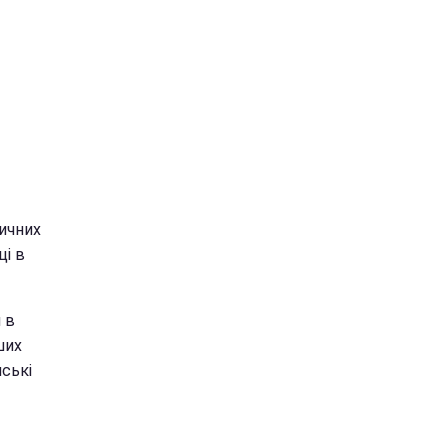
тичних
ці в
 в
ших
ські