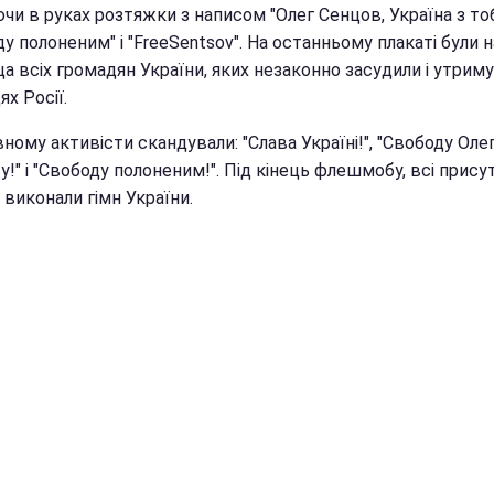
чи в руках розтяжки з написом "Олег Сенцов, Україна з то
у полоненим" і "FreeSentsov". На останньому плакаті були н
а всіх громадян України, яких незаконно засудили і утрим
ях Росії.
ному активісти скандували: "Слава Україні!", "Свободу Оле
!" і "Свободу полоненим!". Під кінець флешмобу, всі присут
 виконали гімн України.