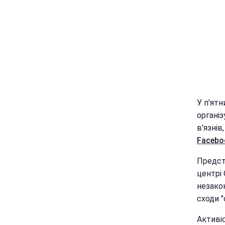
У п'ятн
органі
в'язнів
F
acebo
Предста
центрі
незакон
сходи "
Активі