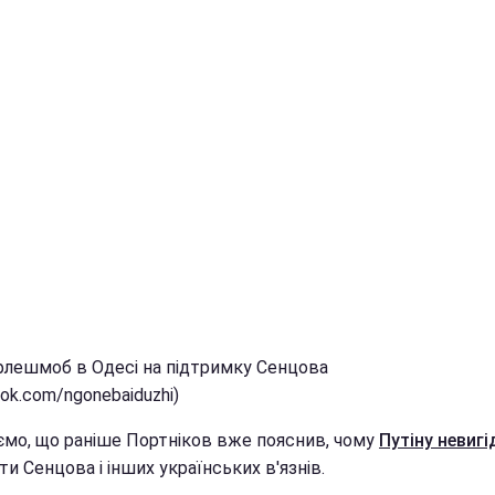
 флешмоб в Одесі на підтримку Сенцова
ok.com/ngonebaiduzhi)
ємо, що раніше Портніков вже пояснив, чому
Путіну невигі
ти Сенцова і інших українських в'язнів.