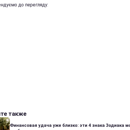
ндуємо до перегляду:
йте также
Финансовая удача уже близко: эти 4 знака Зодиака м