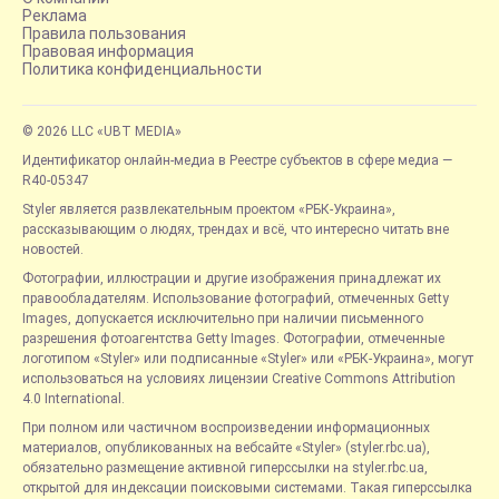
Реклама
Правила пользования
Правовая информация
Политика конфиденциальности
© 2026 LLC «UBT MEDIA»
Идентификатор онлайн-медиа в Реестре субъектов в сфере медиа —
R40-05347
Styler является развлекательным проектом «РБК-Украина»,
рассказывающим о людях, трендах и всё, что интересно читать вне
новостей.
Фотографии, иллюстрации и другие изображения принадлежат их
правообладателям. Использование фотографий, отмеченных Getty
Images, допускается исключительно при наличии письменного
разрешения фотоагентства Getty Images. Фотографии, отмеченные
логотипом «Styler» или подписанные «Styler» или «РБК-Украина», могут
использоваться на условиях лицензии Creative Commons Attribution
4.0 International.
При полном или частичном воспроизведении информационных
материалов, опубликованных на вебсайте «Styler» (styler.rbc.ua),
обязательно размещение активной гиперссылки на styler.rbc.ua,
открытой для индексации поисковыми системами. Такая гиперссылка