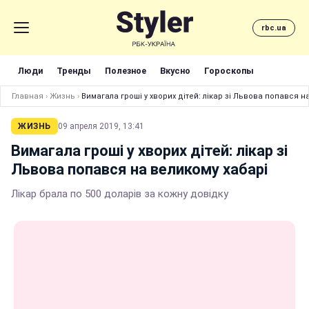
rbc.ua
Люди
Тренды
Полезное
Вкусно
Гороскопы
Главная
›
Жизнь
›
Вимагала гроші у хворих дітей: лікар зі Львова попався н
ЖИЗНЬ
09 апреля 2019, 13:41
Вимагала гроші у хворих дітей: лікар зі
Львова попався на великому хабарі
Лікар брала по 500 доларів за кожну довідку