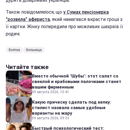
дурить довірливих українців.
Також повідомлялося, що
у Сумах пенсіонерка
"розвела" афериста
, який намагався вкрасти гроші з
її картки. Жінку попередили про можливих шахраїв її
родичі.
Взятка
больница
Читайте также
Вместо обычной "Шубы": этот салат со
свеклой и крабовыми палочками станет
вашим фирменным
09 августа 2026, 10:41
Какую прическу сделать под кепку:
стилист назвала самые удобные
варианты на жару
09 августа 2026, 09:33
Быстрый психологический тест: