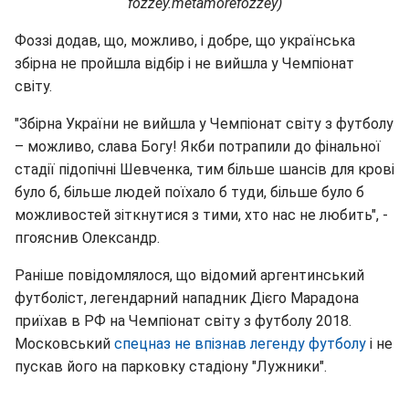
fozzey.metamorefozzey)
Фоззі додав, що, можливо, і добре, що українська
збірна не пройшла відбір і не вийшла у Чемпіонат
світу.
"Збірна України не вийшла у Чемпіонат світу з футболу
– можливо, слава Богу! Якби потрапили до фінальної
стадії підопічні Шевченка, тим більше шансів для крові
було б, більше людей поїхало б туди, більше було б
можливостей зіткнутися з тими, хто нас не любить", -
пгояснив Олександр.
Раніше повідомлялося, що відомий аргентинський
футболіст, легендарний нападник Дієго Марадона
приїхав в РФ на Чемпіонат світу з футболу 2018.
Московський
спецназ не впізнав легенду футболу
і не
пускав його на парковку стадіону "Лужники".