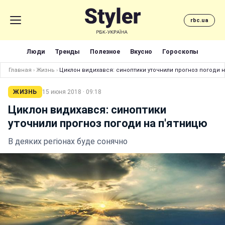
rbc.ua
Люди
Тренды
Полезное
Вкусно
Гороскопы
Главная
›
Жизнь
›
Циклон видихався: синоптики уточнили прогноз погоди 
ЖИЗНЬ
15 июня 2018 · 09:18
Циклон видихався: синоптики
уточнили прогноз погоди на п'ятницю
В деяких регіонах буде сонячно