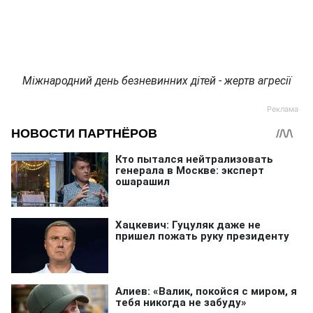
Міжнародний день безневинних дітей - жертв агресії