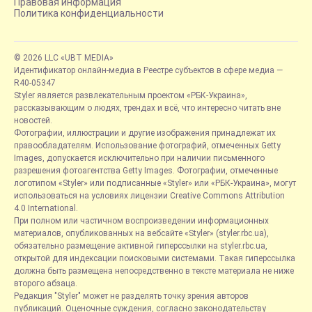
Правовая информация
Политика конфиденциальности
© 2026 LLC «UBT MEDIA»
Идентификатор онлайн-медиа в Реестре субъектов в сфере медиа —
R40-05347
Styler является развлекательным проектом «РБК-Украина»,
рассказывающим о людях, трендах и всё, что интересно читать вне
новостей.
Фотографии, иллюстрации и другие изображения принадлежат их
правообладателям. Использование фотографий, отмеченных Getty
Images, допускается исключительно при наличии письменного
разрешения фотоагентства Getty Images. Фотографии, отмеченные
логотипом «Styler» или подписанные «Styler» или «РБК-Украина», могут
использоваться на условиях лицензии Creative Commons Attribution
4.0 International.
При полном или частичном воспроизведении информационных
материалов, опубликованных на вебсайте «Styler» (styler.rbc.ua),
обязательно размещение активной гиперссылки на styler.rbc.ua,
открытой для индексации поисковыми системами. Такая гиперссылка
должна быть размещена непосредственно в тексте материала не ниже
второго абзаца.
Редакция "Styler" может не разделять точку зрения авторов
публикаций. Оценочные суждения, согласно законодательству