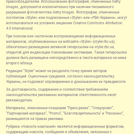
правообладателям. Использование фотографий, отмеченных Getty
Images, допускается исключительно при наличии письменного
разрешения фотоагентства Getty Images. Фотографии, отмеченные
логотипом «Styler» или подписанные «Styler» или «РБК-Украина», могут
использоваться на условиях лицензии Creative Commons Attribution
4.0 International.
При полном или частичном воспроизведении информационных
материалов, опубликованных на вебсайте «Styler» (styler.rbc.ua),
обязательно размещение активной гиперссылки на styler.rbc.ua,
открытой для индексации поисковыми системами. Такая гиперссылка
должна быть размещена непосредственно в тексте материала не ниже
второго абзаца.
Редакция "Styler" может не разделять точку зрения авторов
публикаций. Оценочные суждения, согласно законодательству
Украины, не подлежат опровержению и доказыванию их правдивости.
За достоверность, содержание и соответствие требованиям
законодательства рекламных материалов ответственность несет
рекламодатель.
Материалы, отмеченные плашками "Пресс-релиз", "Спецпроект",
"Партнерский материал", "Promo", "Благотворительность" и "Резонанс",
размещаются на правах рекламы.
Рубрика «Новости компаний» является информационным форматом,
содержащим новости, сообщения и объявления, связанные с