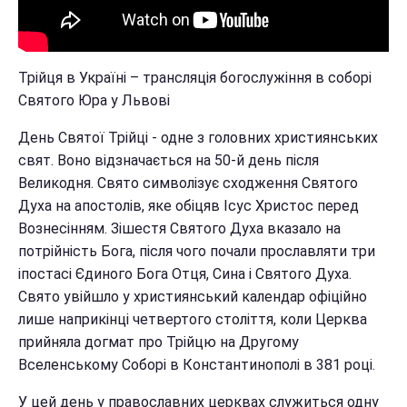
Трійця в Україні – трансляція богослужіння в соборі
Святого Юра у Львові
День Святої Трійці - одне з головних християнських
свят. Воно відзначається на 50-й день після
Великодня. Свято символізує сходження Святого
Духа на апостолів, яке обіцяв Ісус Христос перед
Вознесінням. Зішестя Святого Духа вказало на
потрійність Бога, після чого почали прославляти три
іпостасі Єдиного Бога Отця, Сина і Святого Духа.
Свято увійшло у християнський календар офіційно
лише наприкінці четвертого століття, коли Церква
прийняла догмат про Трійцю на Другому
Вселенському Соборі в Константинополі в 381 році.
У цей день у православних церквах служиться одну