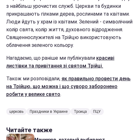
з найбільш урочистих служб. Церкви та будинки
прикрашають гілками дерев, рослинами та квітами.
Люди йдуть у храм із квітами. Зелений - символічний
колір свята, колір життя, духовного відродження.
Священнослужителі на Трійцю використовують
облачення зеленого кольору.
Нагадаємо, що раніше ми публікували
красиві
листівки та привітання зі святом Трійці.
Також ми розповідали,
як правильно провести день
на Трійцю, що можна і що суворо заборонено
робити у велике свято
.
церковь
Праздники в Украине
Троица
ПЦУ
Читайте также
Маникюр, который выбирают