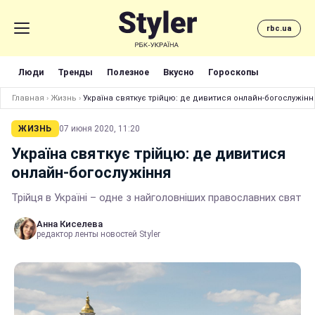
rbc.ua
Люди
Тренды
Полезное
Вкусно
Гороскопы
Главная
›
Жизнь
›
Україна святкує трійцю: де дивитися онлайн-богослужінн
ЖИЗНЬ
07 июня 2020, 11:20
Україна святкує трійцю: де дивитися
онлайн-богослужіння
Трійця в Україні – одне з найголовніших православних свят
Анна Киселева
редактор ленты новостей Styler