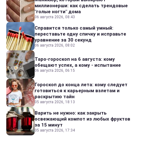
миллионерши: как сделать трендовые
"голые ногти" дома
06 августа 2026, 08:43
Справится только самый умный:
переставьте одну спичку и исправьте
уравнение за 30 секунд
06 августа 2026, 08:02
Таро-гороскоп на 6 августа: кому
обещают успех, а кому - испытание
06 августа 2026, 06:15
Гороскоп до конца лета: кому следует
готовиться к карьерным взлетам и
раскрытию тайн
05 августа 2026, 18:13
Варить не нужно: как закрыть
освежающий компот из любых фруктов
за 15 минут
05 августа 2026, 17:34