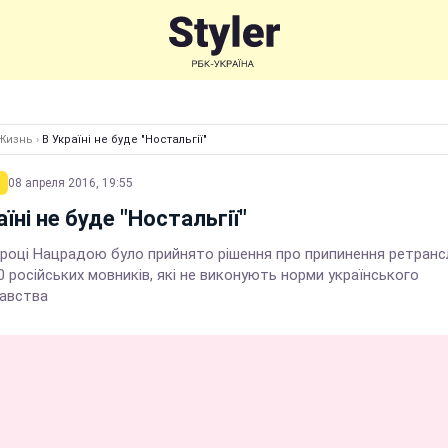
Жизнь
›
В Україні не буде "Ностальгії"
08 апреля 2016, 19:55
аїні не буде "Ностальгії"
 році Нацрадою було прийнято рішення про припинення ретрансл
 російських мовників, які не виконують норми українського
авства