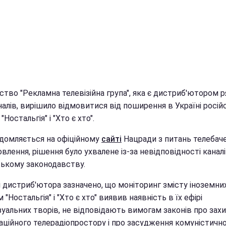
тво "Рекламна телевізійна група", яка є дистриб'ютором р
алів, вирішило відмовитися від поширення в Україні росій
"Ностальгія" і "Хто є хто".
ідомляється на офіційному
сайті
Нацради з питань телебаче
влення, рішення було ухвалене із-за невідповідності канал
ському законодавству.
і дистриб'ютора зазначено, що моніторинг змісту іноземни
 "Ностальгія" і "Хто є хто" виявив наявність в їх ефірі
зуальних творів, не відповідають вимогам законів про зах
аційного телерадіопростору і про засудження комуністично