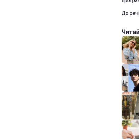
програм
До речі
Чита