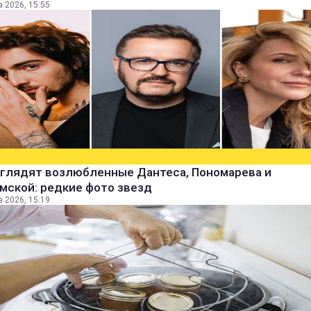
а 2026, 15:55
ыглядят возлюбленные Дантеса, Пономарева и
мской: редкие фото звезд
а 2026, 15:19