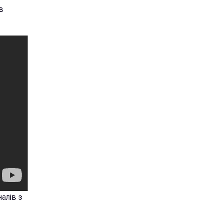
в
алів з