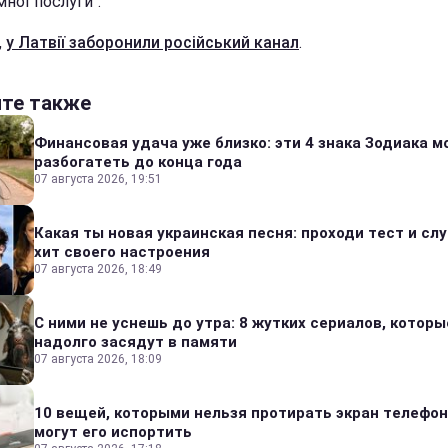
ної послуги".
,
у Латвії заборонили російський канал
.
йте также
Финансовая удача уже близко: эти 4 знака Зодиака м
разбогатеть до конца года
07 августа 2026, 19:51
Какая ты новая украинская песня: проходи тест и сл
хит своего настроения
07 августа 2026, 18:49
С ними не уснешь до утра: 8 жутких сериалов, которы
надолго засядут в памяти
07 августа 2026, 18:09
10 вещей, которыми нельзя протирать экран телефон
могут его испортить