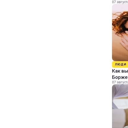
07 август
ЛЮДИ
Как в
Борже
07 август