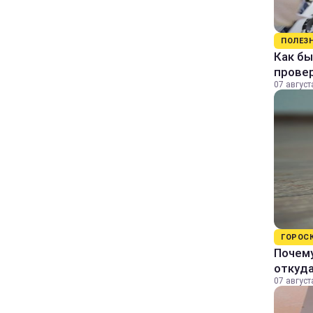
ПОЛЕЗ
Как бы
прове
07 август
ГОРОС
Почему
откуда
07 август