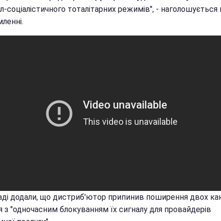
л-соціалістичного тоталітарних режимів", - наголошується 
ленні.
аді додали, що дистриб'ютор припинив поширення двох кан
я з "одночасним блокуванням їх сигналу для провайдерів