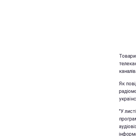
Товарис
телекан
каналів 
Як пов
радіомо
україн
"У лист
програм
аудіові
інформ