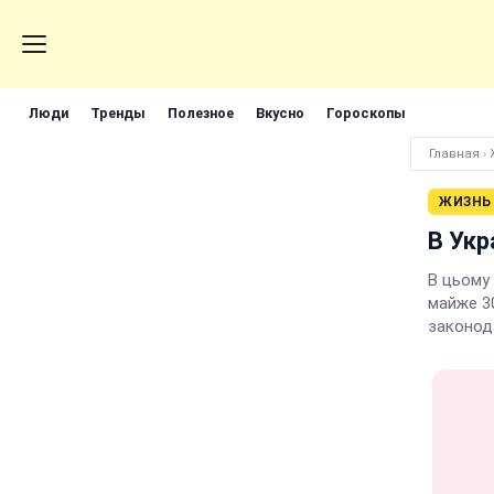
Люди
Тренды
Полезное
Вкусно
Гороскопы
Главная
›
ЖИЗНЬ
В Укр
В цьому
майже 30
законод