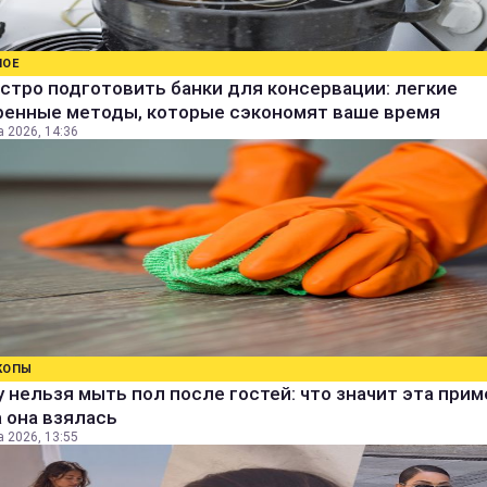
НОЕ
стро подготовить банки для консервации: легкие
ренные методы, которые сэкономят ваше время
а 2026, 14:36
КОПЫ
 нельзя мыть пол после гостей: что значит эта прим
 она взялась
а 2026, 13:55