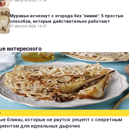
07 августа 2026, 17:18
Муравьи исчезнут с огорода без "химии": 5 простых
способов, которые действительно работают
07 августа 2026, 16:37
е интересного
О
е блины, которые не рвутся: рецепт с секретным
диентом для идеальных дырочек