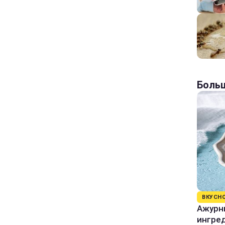
Больш
ВКУСН
Ажурны
ингре