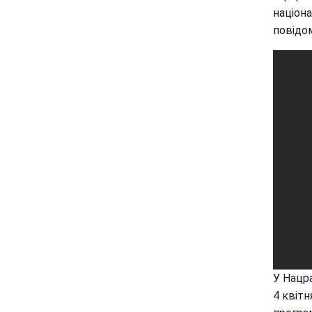
націона
повідом
У Нацр
4 квітн