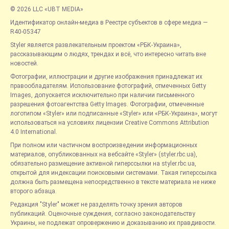
© 2026 LLC «UBT MEDIA»
Идентификатор онлайн-медиа в Реестре субъектов в сфере медиа —
R40-05347
Styler является развлекательным проектом «РБК-Украина»,
рассказывающим о людях, трендах и всё, что интересно читать вне
новостей.
Фотографии, иллюстрации и другие изображения принадлежат их
правообладателям. Использование фотографий, отмеченных Getty
Images, допускается исключительно при наличии письменного
разрешения фотоагентства Getty Images. Фотографии, отмеченные
логотипом «Styler» или подписанные «Styler» или «РБК-Украина», могут
использоваться на условиях лицензии Creative Commons Attribution
4.0 International.
При полном или частичном воспроизведении информационных
материалов, опубликованных на вебсайте «Styler» (styler.rbc.ua),
обязательно размещение активной гиперссылки на styler.rbc.ua,
открытой для индексации поисковыми системами. Такая гиперссылка
должна быть размещена непосредственно в тексте материала не ниже
второго абзаца.
Редакция "Styler" может не разделять точку зрения авторов
публикаций. Оценочные суждения, согласно законодательству
Украины, не подлежат опровержению и доказыванию их правдивости.