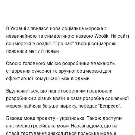
В Україні з'явилася нова соціальна мережа з
незвичайною та символічною назвою Woolik. На сайті
соцмережі в розділі "Про нас" творці соцмережі
пояснили мету її появи.
Своєю головною місією розробники вважають
створення сучасної та зручної соцмережі для
ефективної комунікації між людьми.
Відзначається, що над створенням працювали
розробники з різних країн, а сама розробка соціальної
мережі зайняла більше півроку, передає "
Еспресо
".
Базова мова проекту - українська. Також доступні
англійська і російська мови. Наразі відомо, що на
стадії тестування знаходиться польська мова, а