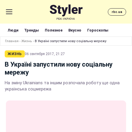
rbc.ua
Люди
Тренды
Полезное
Вкусно
Гороскопы
Главная
›
Жизнь
›
В Україні запустили нову соціальну мережу
ЖИЗНЬ
06 сентября 2017, 21:27
В Україні запустили нову соціальну
мережу
На зміну Ukrainians та іншим розпочала роботу ще одна
українська соцмережа