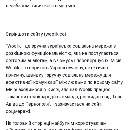
незабаром з'явиться і німецька.
Скріншоти сайту (woolik.co)
"Woolik - це зручна українська соціальна мережа з
розкішною функціональністю, яка не поступається
світовим аналогам, а в чомусь і перевершує їх. Місія
Woolik - створити в Україні сучасну, естетично
приємну, швидку і зручну соціальну мережу для
ефективної комунікації між людьми по всьому світу.
Ми знаходимося в Києві, але над Woolik працює
талановита міжнародна команда, розкидана від Тель
Авіва до Тернополя", - зазначається на сайті
соцмережі.
На головній сторінці майбутнім користувачам