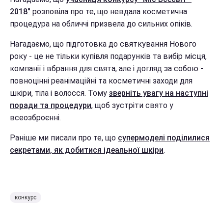
2018"
розповіла про те, що невдала косметична
процедура на обличчі призвела до сильних опіків.
Нагадаємо, що підготовка до святкування Нового
року - це не тільки купівля подарунків та вибір місця,
компанії і вбрання для свята, але і догляд за собою -
повноцінні реанімаційні та косметичні заходи для
шкіри, тіла і волосся. Тому
зверніть увагу на наступні
поради та процедури
, щоб зустріти свято у
всеозброєнні.
Раніше ми писали про те, що
супермоделі поділилися
секретами, як добитися ідеальної шкіри
.
конкурс