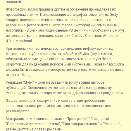
новостей.
Фотографии, иллюстрации и другие изображения принадлежат их
правообладателям. Использование фотографий, отмеченных Getty
Images, допускается исключительно при наличии письменного
разрешения фотоагентства Getty Images. Фотографии, отмеченные
логотипом «Styler» или подписанные «Styler» или «РБК-Украина», могут
использоваться на условиях лицензии Creative Commons Attribution
4.0 International.
При полном или частичном воспроизведении информационных
материалов, опубликованных на вебсайте «Styler» (styler.rbc.ua),
обязательно размещение активной гиперссылки на styler.rbc.ua,
открытой для индексации поисковыми системами. Такая гиперссылка
должна быть размещена непосредственно в тексте материала не ниже
второго абзаца.
Редакция "Styler" может не разделять точку зрения авторов
публикаций. Оценочные суждения, согласно законодательству
Украины, не подлежат опровержению и доказыванию их правдивости.
За достоверность, содержание и соответствие требованиям
законодательства рекламных материалов ответственность несет
рекламодатель.
Материалы, отмеченные плашками "Пресс-релиз", "Спецпроект",
"Партнерский материал", "Promo", "Благотворительность" и "Резонанс",
размещаются на правах рекламы.