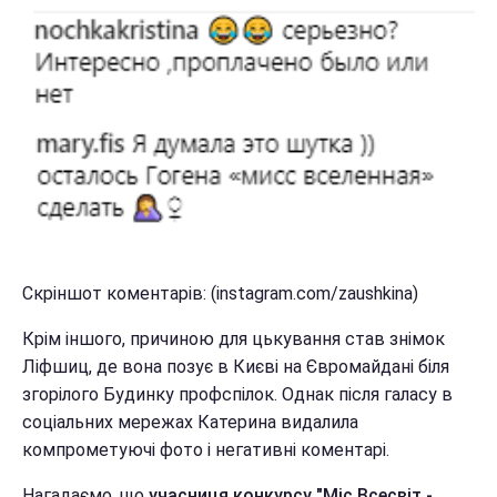
Скріншот коментарів: (instagram.com/zaushkina)
Крім іншого, причиною для цькування став знімок
Ліфшиц, де вона позує в Києві на Євромайдані біля
згорілого Будинку профспілок. Однак після галасу в
соціальних мережах Катерина видалила
компрометуючі фото і негативні коментарі.
Нагадаємо, що
учасниця конкурсу "Міс Всесвіт -