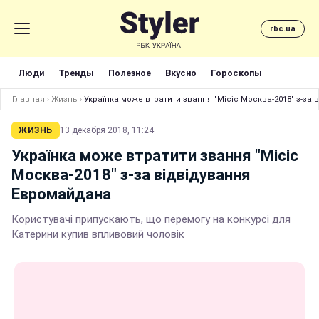
rbc.ua
Люди
Тренды
Полезное
Вкусно
Гороскопы
Главная
›
Жизнь
›
Українка може втратити звання "Місіс Москва-2018" з-за
ЖИЗНЬ
13 декабря 2018, 11:24
Українка може втратити звання "Місіс
Москва-2018" з-за відвідування
Евромайдана
Користувачі припускають, що перемогу на конкурсі для
Катерини купив впливовий чоловік