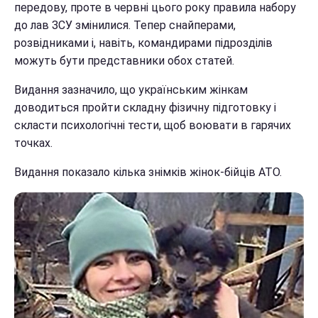
передову, проте в червні цього року правила набору
до лав ЗСУ змінилися. Тепер снайперами,
розвідниками і, навіть, командирами підрозділів
можуть бути представники обох статей.
Видання зазначило, що українським жінкам
доводиться пройти складну фізичну підготовку і
скласти психологічні тести, щоб воювати в гарячих
точках.
Видання показало кілька знімків жінок-бійців АТО.