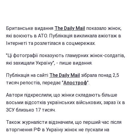
Британське видання
The Daily Mail
показало жінок,
які воюють в АТО. Публікація викликала ажіотаж в
Інтернеті та розлетілася в соцмережах.
"Ці фотографії показують гламурних жінок-солдатів,
які захищали Україну", - пише видання.
Публікація на сайті
The Daily Mail
зібрала понад 2,5
тисяч репостів, передає "
Апостроф
".
Автори підкреслили, що жінки складають більше
восьми відсотків українських військових, зараз їх в
ЗСУ близько 17 тисяч.
Також журналісти відзначили, що перший час після
вторгнення РФ в Україну жінок не пускали на