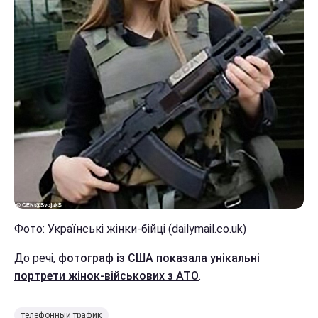
Фото: Українські жінки-бійці (dailymail.co.uk)
До речі,
фотограф із США показала унікальні
портрети жінок-військових з АТО
.
телефонный трафик