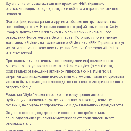
Styler является развлекательным проектом «РБК-Украина»,
рассказывающим о людях, трендах и всё, что интересно читать вне
новостей.
Фотографии, иллюстрации и другие изображения принадлежат их
правообладателям. Использование фотографий, отмеченных Getty
Images, допускается исключительно при наличии письменного
разрешения фотоагентства Getty Images. Фотографии, отмеченные
логотипом «Styler» или подписанные «Styler» или «РБК-Украина», могут
использоваться на условиях лицензии Creative Commons Attribution
4.0 International.
При полном или частичном воспроизведении информационных
материалов, опубликованных на вебсайте «Styler» (styler.rbc.ua),
обязательно размещение активной гиперссылки на styler.rbc.ua,
открытой для индексации поисковыми системами. Такая гиперссылка
должна быть размещена непосредственно в тексте материала не ниже
второго абзаца.
Редакция "Styler" может не разделять точку зрения авторов
публикаций. Оценочные суждения, согласно законодательству
Украины, не подлежат опровержению и доказыванию их правдивости.
За достоверность, содержание и соответствие требованиям
законодательства рекламных материалов ответственность несет
рекламодатель.
Материалы, отмеченные плашками "Пресс-релиз", "Спецпроект",