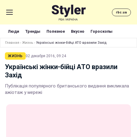
rbc.ua
Люди
Тренды
Полезное
Вкусно
Гороскопы
Главная
›
Жизнь
›
Українські жінки-бійці АТО вразили Захід
ЖИЗНЬ
02 декабря 2016, 09:24
Українські жінки-бійці АТО вразили
Захід
Публікація популярного британського видання викликала
ажіотаж у мережі