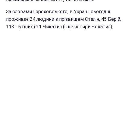
За словами Гороховського, в Україні сьогодні
проживає 24 людини з прізвищем Сталін, 45 Берій,
113 Путіних і 11 Чикатил (і ще чотири Чекатил).