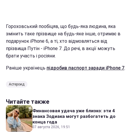
Гороховський пообіцяв, що будь-яка людина, яка
змінить таке прізвище на будь-яке інше, отримає в
подарунок iPhone 6, а ті, хто відмовляться від
прізвища Путін - iPhone 7. До речі, в акції можуть
брати участь і росіяни.
Раніше українець
підробив паспорт заради iPhone 7
.
Астероид
Читайте также
Финансовая удача уже близко: эти 4
знака Зодиака могут разбогатеть до
конца года
07 августа 2026, 19:51