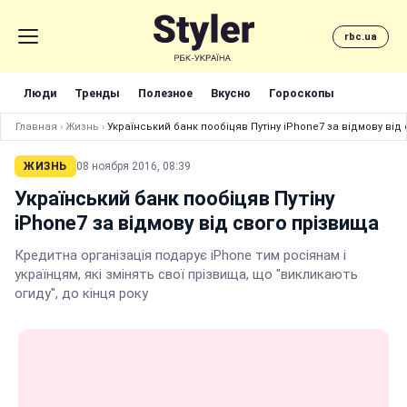
rbc.ua
Люди
Тренды
Полезное
Вкусно
Гороскопы
Главная
›
Жизнь
›
Український банк пообіцяв Путіну iPhone7 за відмову від
ЖИЗНЬ
08 ноября 2016, 08:39
Український банк пообіцяв Путіну
iPhone7 за відмову від свого прізвища
Кредитна організація подарує iPhone тим росіянам і
українцям, які змінять свої прізвища, що "викликають
огиду", до кінця року