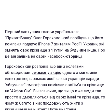
Перший заступник голови українського
"ПриватБанку" Олег Гороховський пообіцяв, що його
компанія подарує iPhone 7 жителям Росії і України, які
змінять своє прізвище з "Путін" на будь-яке інше. Про
це він заявив на своїй Facebook-
сторінці
.
Гороховський розповів, що він з колегами
обговорював
рекламну акцію
одного з магазинів
електроніки, в рамках якої кілька українців заради
"яблучного" смартфона поміняли свої ім'я та прізвище
на "Айфон Сім". Він зазначив, що якщо вже люди так
просто відмовляються від своїх імені та прізвища, то
чому ж багато з них продовжують жити з
прізвищами на кшталт Путін чи Сталін.