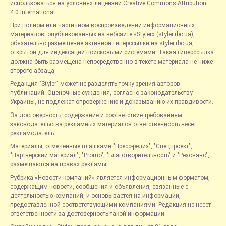
использоваться на условиях лицензии Creative Commons Attribution
4.0 International.
При полном или частичном воспроизведении информационных
материалов, опубликованных на вебсайте «Styler» (styler.rbc.ua),
обязательно размещение активной гиперссылки на styler.rbc.ua,
открытой для индексации поисковыми системами. Такая гиперссылка
должна быть размещена непосредственно в тексте материала не ниже
второго абзаца.
Редакция "Styler" может не разделять точку зрения авторов
публикаций. Оценочные суждения, согласно законодательству
Украины, не подлежат опровержению и доказыванию их правдивости.
За достоверность, содержание и соответствие требованиям
законодательства рекламных материалов ответственность несет
рекламодатель.
Материалы, отмеченные плашками "Пресс-релиз", "Спецпроект",
"Партнерский материал", "Promo", "Благотворительность" и "Резонанс",
размещаются на правах рекламы.
Рубрика «Новости компаний» является информационным форматом,
содержащим новости, сообщения и объявления, связанные с
деятельностью компаний, и основывается на информации,
предоставленной соответствующими компаниями. Редакция не несет
ответственности за достоверность такой информации.