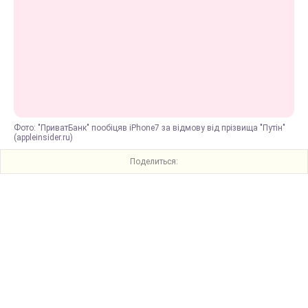
Фото: "ПриватБанк" пообіцяв iPhone7 за відмову від прізвища "Путін"
(appleinsider.ru)
Поделиться: