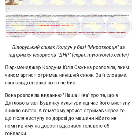
Білоруський співак Колдун у базі "Миротворця" за
підтримку терористів "ДНР" (скрін: myrotvorets.center)
Піар-менеджер Колдуна Юлія Сажина розповіла, яким
чином артист отримав нинішній синяк. За її словами,
насправді співака ніхто не бив.
Вона розповіла виданню "Наша Ніва" про те, що в
Дятлово в залі Будинку культури під час його виступу
зникло світло. А гематому артист отримав через те,
що після виступу по дорозі до машини нібито не
помітив яму на дорозі і вдарився головою об
гойдалки.