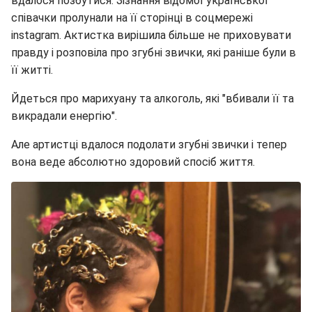
вдалося позбутися. Зізнання відомої української
співачки пролунали на її сторінці в соцмережі
instagram. Актистка вирішила більше не приховувати
правду і розповіла про згубні звички, які раніше були в
її житті.
Йдеться про марихуану та алкоголь, які "вбивали її та
викрадали енергію".
Але артистці вдалося подолати згубні звички і тепер
вона веде абсолютно здоровий спосіб життя.