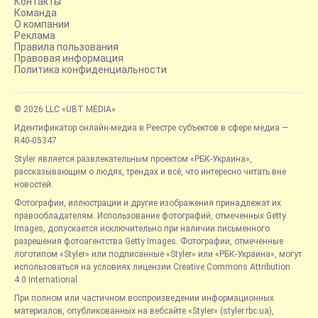
Контакты
Команда
О компании
Реклама
Правила пользования
Правовая информация
Политика конфиденциальности
© 2026 LLC «UBT MEDIA»
Идентификатор онлайн-медиа в Реестре субъектов в сфере медиа —
R40-05347
Styler является развлекательным проектом «РБК-Украина»,
рассказывающим о людях, трендах и всё, что интересно читать вне
новостей.
Фотографии, иллюстрации и другие изображения принадлежат их
правообладателям. Использование фотографий, отмеченных Getty
Images, допускается исключительно при наличии письменного
разрешения фотоагентства Getty Images. Фотографии, отмеченные
логотипом «Styler» или подписанные «Styler» или «РБК-Украина», могут
использоваться на условиях лицензии Creative Commons Attribution
4.0 International.
При полном или частичном воспроизведении информационных
материалов, опубликованных на вебсайте «Styler» (styler.rbc.ua),