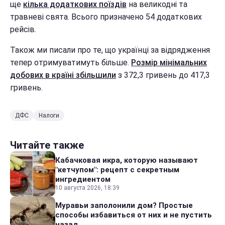
ще
кілька додаткових поїздів
на великодні та
травневі свята. Всього призначено 54 додаткових
рейсів.
Також ми писали про те, що українці за відрядження
тепер отримуватимуть більше.
Розмір мінімальних
добових в країні збільшили
з 372,3 гривень до 417,3
гривень.
ДФС
Налоги
Читайте также
Кабачковая икра, которую называют
"кетчупом": рецепт с секретным
ингредиентом
10 августа 2026, 18:39
Муравьи заполонили дом? Простые
способы избавиться от них и не пустить
назад