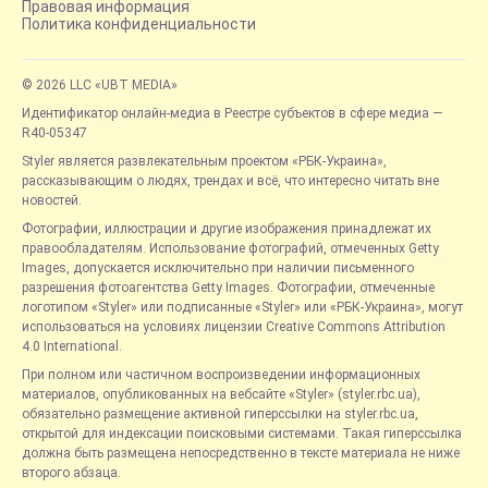
Правовая информация
Политика конфиденциальности
© 2026 LLC «UBT MEDIA»
Идентификатор онлайн-медиа в Реестре субъектов в сфере медиа —
R40-05347
Styler является развлекательным проектом «РБК-Украина»,
рассказывающим о людях, трендах и всё, что интересно читать вне
новостей.
Фотографии, иллюстрации и другие изображения принадлежат их
правообладателям. Использование фотографий, отмеченных Getty
Images, допускается исключительно при наличии письменного
разрешения фотоагентства Getty Images. Фотографии, отмеченные
логотипом «Styler» или подписанные «Styler» или «РБК-Украина», могут
использоваться на условиях лицензии Creative Commons Attribution
4.0 International.
При полном или частичном воспроизведении информационных
материалов, опубликованных на вебсайте «Styler» (styler.rbc.ua),
обязательно размещение активной гиперссылки на styler.rbc.ua,
открытой для индексации поисковыми системами. Такая гиперссылка
должна быть размещена непосредственно в тексте материала не ниже
второго абзаца.