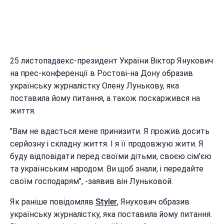
25 листопадаекс-президент України Віктор Янукович
на прес-конференції в Ростові-на Дону образив
українську журналістку Олену Лунькову, яка
поставила йому питання, а також поскаржився на
життя.
"Вам не вдасться мене принизити. Я прожив досить
серйозну і складну життя. І я її продовжую жити. Я
буду відповідати перед своїми дітьми, своєю сім'єю
та українським народом. Ви щоб знали, і передайте
своїм господарям", -заявив він Луньковой.
Як раніше повідомляв
Styler
, Янукович образив
українську журналістку, яка поставила йому питання.