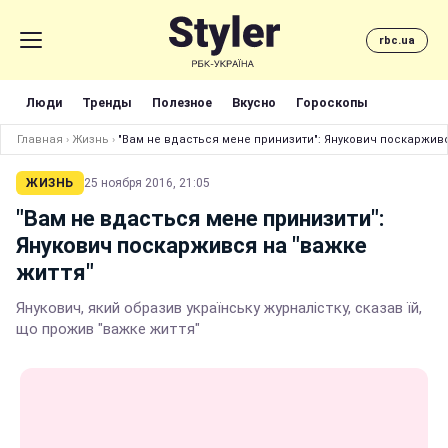
rbc.ua
Люди
Тренды
Полезное
Вкусно
Гороскопы
Главная
›
Жизнь
›
"Вам не вдасться мене принизити": Янукович поскарживс
ЖИЗНЬ
25 ноября 2016, 21:05
"Вам не вдасться мене принизити":
Янукович поскаржився на "важке
життя"
Янукович, який образив українську журналістку, сказав їй,
що прожив "важке життя"