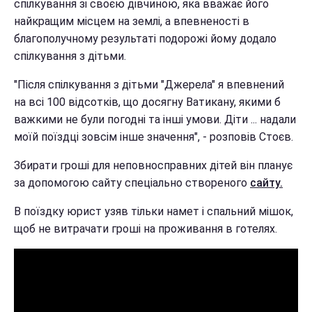
спілкування зі своєю дівчиною, яка вважає його
найкращим місцем на землі, а впевненості в
благополучному результаті подорожі йому додало
спілкування з дітьми.
"Після спілкування з дітьми "Джерела" я впевнений
на всі 100 відсотків, що досягну Ватикану, якими б
важкими не були погодні та інші умови. Діти ... надали
моїй поїздці зовсім інше значення", - розповів Стоєв.
Збирати гроші для неповносправних дітей він планує
за допомогою сайту спеціально створеного
сайту.
В поїздку юрист узяв тільки намет і спальний мішок,
щоб не витрачати гроші на проживання в готелях.