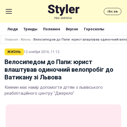
rbc.ua
Люди
Тренды
Полезное
Вкусно
Гороскопы
Главная
›
Жизнь
›
Велосипедом до Папи: юрист влаштував одиночний велоп
ЖИЗНЬ
12 ноября 2016, 11:12
Велосипедом до Папи: юрист
влаштував одиночний велопробіг до
Ватикану зі Львова
Киянин має намір допомогти дітям з львівського
реабілітаційного центру "Джерело"