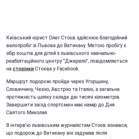
Київський юрист Олег Стоєв здійснює благодійний
велопробіг зі Львова до Ватикану. Метою пробігу є
збір коштів для дітей з львівського навчально-
реабілітаційного центру "Джерело", повідомляється
на
сторінки
Стоєва у Facebook.
Маршрут подорожі пройде через Угорщину,
Словаччину, Чехію, Австрію та Італію, а загальна
протяжність шляху складе дві тисячі кілометрів.
Завершити заїзд спортсмен має намір до Дня
Святого Миколая.
В інтерв'ю львівським журналістам Стоєв зізнався,
що подорож до Ватикану він задумав після