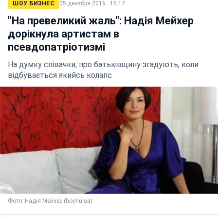
ШОУ БИЗНЕС
05 декабря 2016 · 15:17
"На превеликий жаль": Надія Мейхер
дорікнула артистам в
псевдопатріотизмі
На думку співачки, про батьківщину згадують, коли
відбувається якийсь колапс
Фото: Надія Мейхер (hochu.ua)