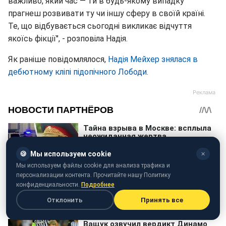
важливо, який час — ти в будь-якому випадку
прагнеш розвивати ту чи іншу сферу в своїй країні.
Те, що відбувається сьогодні викликає відчуття
якоїсь фікції", - розповіла Надія.
Як раніше повідомлялося,
Надія Мейхер знялася в
дебютному кліпі підопічного Лободи.
🍪
Мы используем cookie
✕
Мы используем файлы cookie для анализа трафика и
персонализации контента. Прочитайте нашу Политику
конфиденциальности.
Подробнее
Отклонить
Принять все