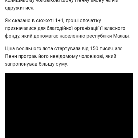
колишньому чоловікові Шону Пенну знову на ній
одружитися.
Як сказано в сюжеті 1+1, гроші спочатку
призначалися для благодійної організації її власного
фонду, який допомагає населенню республіки Малаві.
Ціна весільного лота стартувала від 150 тисяч, але
Пенн програв його невідомому чоловікові, який
запропонував більшу суму.