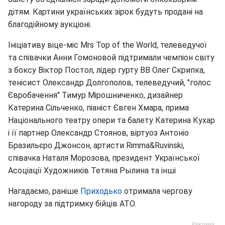
дітям. Картини українських зірок будуть продані на
благодійному аукціоні.
Ініціативу віце-міс Mrs Top of the World, телеведучої
та співачки Анни Гомоновой підтримали чемпіон світу
з боксу Віктор Постол, лідер гурту ВВ Олег Скрипка,
тенісист Олександр Долгополов, телеведучий, "голос
Євробачення" Тимур Мірошниченко, дизайнер
Катерина Сільченко, піаніст Євген Хмара, прима
Національного театру опери та балету Катерина Кухар
і її партнер Олександр Стоянов, віртуоз Антоніо
Бразильєро Джонсон, артисти Rimma&Ruvinski,
співачка Наталя Морозова, президент Української
Асоціації Художників Тетяна Рылина та інші
Нагадаємо, раніше
Приходько
отримала чергову
нагороду за підтримку бійців АТО.