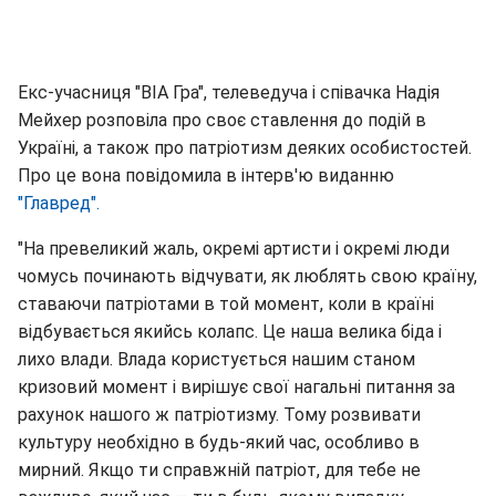
Екс-учасниця "ВІА Гра", телеведуча і співачка Надія
Мейхер розповіла про своє ставлення до подій в
Україні, а також про патріотизм деяких особистостей.
Про це вона повідомила в інтерв'ю виданню
"Главред".
"На превеликий жаль, окремі артисти і окремі люди
чомусь починають відчувати, як люблять свою країну,
ставаючи патріотами в той момент, коли в країні
відбувається якийсь колапс. Це наша велика біда і
лихо влади. Влада користується нашим станом
кризовий момент і вирішує свої нагальні питання за
рахунок нашого ж патріотизму. Тому розвивати
культуру необхідно в будь-який час, особливо в
мирний. Якщо ти справжній патріот, для тебе не