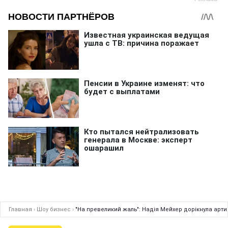
Главная
›
Шоу бизнес
›
"На превеликий жаль": Надія Мейхер дорікнула арти