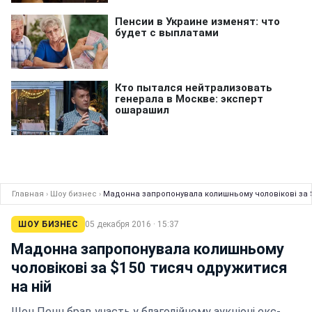
Главная
›
Шоу бизнес
›
Мадонна запропонувала колишньому чоловікові за $
ШОУ БИЗНЕС
05 декабря 2016 · 15:37
Мадонна запропонувала колишньому
чоловікові за $150 тисяч одружитися
на ній
Шон Пенн брав участь у благодійному аукціоні екс-