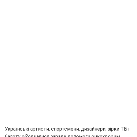
Українські артисти, спортсмени, дизайнери, зірки ТБ і
балету об'єдналися заради допомоги онкохворим