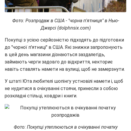
Фото: Розпродаж в США - "чорна п'ятниця" в Нью-
Джерсі (dolphnsix.com)
Покупці з усією серйозністю підходять до підготовки
до "чорної п'ятниці" в США. Які знижки запропонують
в цей день магазини дізнаються заздалегідь,
займають черги задовго до відкриття, некториє
навіть ставлять намети на вулиці, щоб не замерзнути.
У штаті Юта любителі шопінгу устновілі намети і, щоб
не нудитися в очікуванні стоячи, принесли з собою
розкладні стільці, ковдри і книги.
Фото: Покупці утеплюються в очікуванні початку