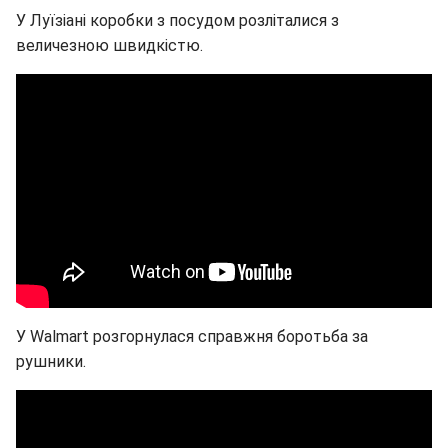
У Луїзіані коробки з посудом розліталися з
величезною швидкістю.
У Walmart розгорнулася справжня боротьба за
рушники.