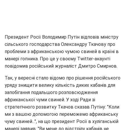
Президент Росії Володимир Путін відповів міністру
сільського господарства Олександру Ткачову про
проблеми з африканською чумою свиней в країні в
манері гопника. Про це у своєму Twitter-акаунті
повідомив російський журналіст Дмитро Смирнов.
Так, у вересні стало відомо про рішення російського
уряду знищити велику кількість диких кабанів для
запобігання подальшого розповсюдження
африканської чуми свиней. У ході Ради зі
стратегічного розвитку Ткачов сказав Путіну: "Коли
ми з вашою допомогою переможемо африканську
чуму свиней...", на що президент Росії в хуліганській
манері заявив: "Ви мене до відстрілу кабанів не