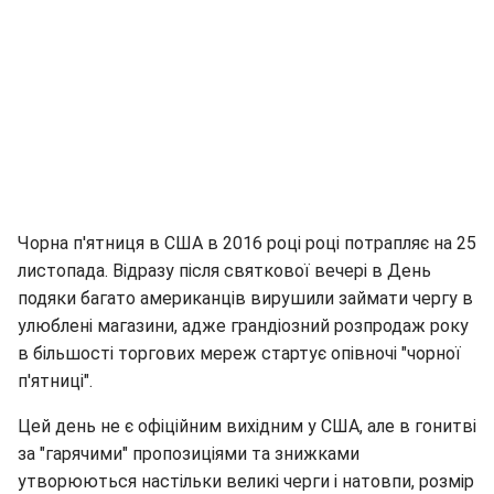
Чорна п'ятниця в США в 2016 році році потрапляє на 25
листопада. Відразу після святкової вечері в День
подяки багато американців вирушили займати чергу в
улюблені магазини, адже грандіозний розпродаж року
в більшості торгових мереж стартує опівночі "чорної
п'ятниці".
Цей день не є офіційним вихідним у США, але в гонитві
за "гарячими" пропозиціями та знижками
утворюються настільки великі черги і натовпи, розмір