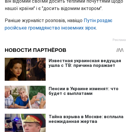
він відомий своїми досить теплими почуттями щодо
нашої країни" і є "досить відомим актором".
Раніше журналіст розповів, навіщо
Путін роздає
російське громадянство іноземних зірок
.