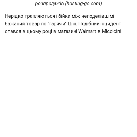
розпродажів (hosting-go.com)
Нерідко трапляються і бійки між неподелівшімі
бажаний товар по "гарячій" Ціні. Подібний інцидент
стався в цьому році в магазині Walmart в Міссісіпі.