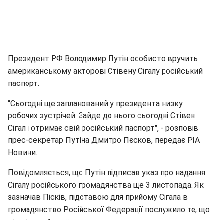
Президент РФ Володимир Путін особисто вручить
американському акторові Стівену Сігалу російський
паспорт.
“Сьогодні ще запланований у президента низку
робочих зустрічей. Зайде до нього сьогодні Стівен
Сігал і отримає свій російський паспорт", - розповів
прес-секретар Путіна Дмитро Пєсков, передає РІА
Новини.
Повідомляється, що Путін підписав указ про надання
Сігалу російського громадянства ще 3 листопада. Як
зазначав Пісків, підставою для прийому Сігала в
громадянство Російської Федерації послужило те, що