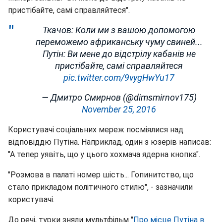
пристібайте, самі справляйтеся".
Ткачов: Коли ми з вашою допомогою
переможемо африканську чуму свиней...
Путін: Ви мене до відстрілу кабанів не
пристібайте, самі справляйтеся
pic.twitter.com/9vygHwYu17
— Дмитро Смирнов (@dimsmirnov175)
November 25, 2016
Користувачі соціальних мереж посміялися над
відповіддю Путіна. Наприклад, один з юзерів написав:
"А тепер уявіть, що у цього хохмача ядерна кнопка".
"Розмова в палаті номер шість... Гопинитство, що
стало прикладом політичного стилю", - зазначили
користувачі.
До речі, турки зняли мультфільм "
Про місце Путіна в