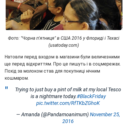
Фото: "Чорна п'ятниця" в США 2016 у Флориді і Техасі
(usatoday.com)
Натовпи перед входом в магазини були величезними
ще перед відкриттям. Про це пишуть і в соцмережах.
Похід за молоком став для покупниці нічним
кошмаром.
Trying to just buy a pint of milk at my local Tesco
is a nightmare today.
#BlackFriday
pic.twitter.com/RfTKbZGhoK
— Amanda (@Pandamoanimum)
November 25,
2016