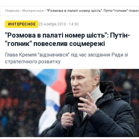
Главная
›
Интересное
›
"Розмова в палаті номер шість": Путін-"гопник" пов
ИНТЕРЕСНОЕ
25 ноября 2016 · 14:30
"Розмова в палаті номер шість": Путін-
"гопник" повеселив соцмережі
Глава Кремля "відзначився" під час засідання Ради зі
стратегічного розвитку