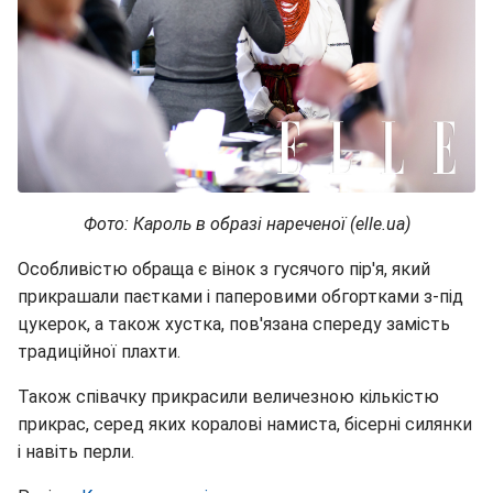
Фото: Кароль в образі нареченої (elle.ua)
Особливістю обраща є вінок з гусячого пір'я, який
прикрашали паєтками і паперовими обгортками з-під
цукерок, а також хустка, пов'язана спереду замість
традиційної плахти.
Також співачку прикрасили величезною кількістю
прикрас, серед яких коралові намиста, бісерні силянки
і навіть перли.